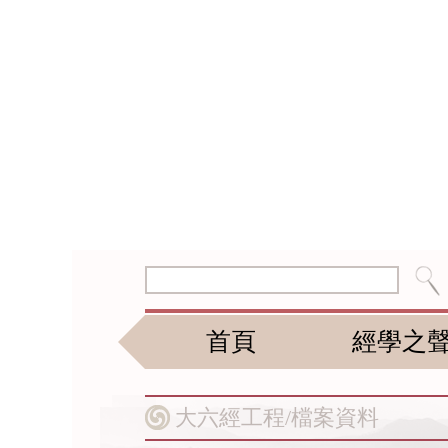
首頁
經學之
大六經工程/
檔案資料