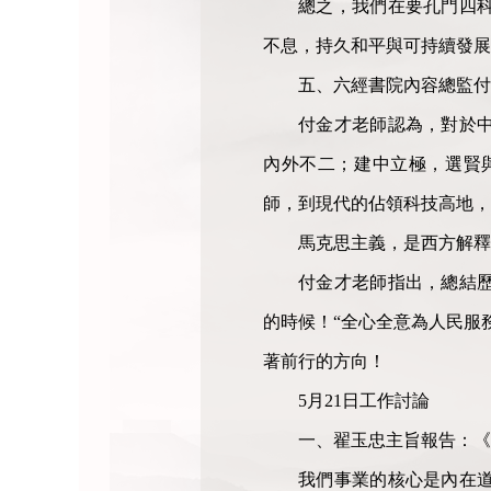
總之，我們在要孔門四
不息，持久和平與可持續發展
五、六經書院內容總監
付金才老師認為，對於
內外不二；建中立極，選賢
師，到現代的佔領科技高地，
馬克思主義，是西方解釋
付金才老師指出，總結
的時候！“全心全意為人民服
著前行的方向！
5月21日工作討論
一、翟玉忠主旨報告：《
我們事業的核心是內在