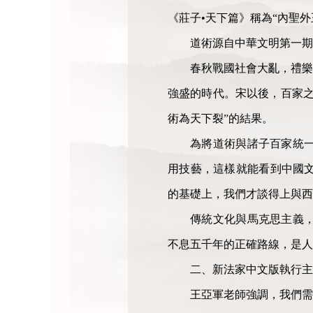
《莊子•天下篇》稱為“內聖外
道術源自中華文明第一期
春秋戰國社會大亂，禮樂
強盛的時代。宋以後，百家之
術為天下裂”的結果。
為將道術與諸子百家統
用技藝，這樣就能看到中國
的基礎上，我們才談得上與西
傳統文化與馬克思主義
不息五千年的正確路線，是人
二、新法家中文版執行主
王亞軍老師強調，我們需