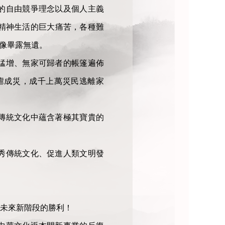
的自由競爭理念以及個人主義
精神生活的巨大痛苦，各種難
慘像畢露無遺。
猛增、無家可歸者的帳篷遍佈
虐成災，成千上萬災民逃離家
傳統文化中蘊含著極其寶貴的
秀傳統文化、促進人類文明發
未來新階段的勝利！