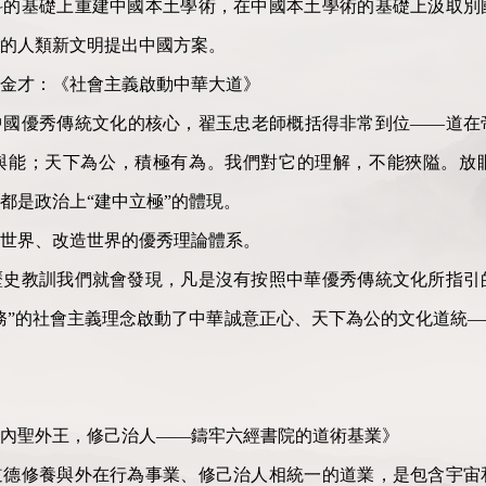
科的基礎上重建中國本土學術，在中國本土學術的基礎上汲取別
的人類新文明提出中國方案。
付金才：《社會主義啟動中華大道》
中國優秀傳統文化的核心，翟玉忠老師概括得非常到位——道在
與能；天下為公，積極有為。我們對它的理解，不能狹隘。放
都是政治上“建中立極”的體現。
世界、改造世界的優秀理論體系。
歷史教訓我們就會發現，凡是沒有按照中華優秀傳統文化所指引
務”的社會主義理念啟動了中華誠意正心、天下為公的文化道統
內聖外王，修己治人——鑄牢六經書院的道術基業》
道德修養與外在行為事業、修己治人相統一的道業，是包含宇宙