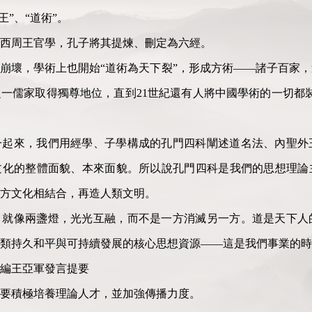
王”、“道術”。
西周王官學，孔子將其提煉、刪定為六經。
崩壞，學術上也開始“道術為天下裂”，形成方術——諸子百家
一儒家取得獨尊地位，直到21世紀還有人將中國學術的一切都
一起來，我們用經學、子學構成的孔門四科闡述道名法、內聖外
文化的整體面貌、本來面貌。所以說孔門四科是我們的思想理論
方文化相結合，再造人類文明。
，就像兩盞燈，光光互融，而不是一方消滅另一方。道是天下人
類持久和平與可持續發展的核心思想資源——這是我們事業的時
編王亞軍發言提要
要積極培養理論人才，並加強傳播力度。