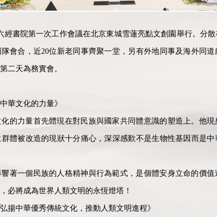
21日，六經書院第一次工作會議在北京東城雪蓮亮點文創園舉行。分
隊會合，近20位新老同事齊聚一堂，另有外地同事及海外同道
第二天為務實會。
中華文化的力量》
文化的力量首先體現在對民族與國家共同體意識的塑造上。他現
生群體被改造的現狀十分痛心，深深感歎不是生物性基因而是中
影響著一個民族的人格精神與行為範式，是個體安身立命的價值
，必將成為世界人類文明的永恆燈塔！
弘揚中華優秀傳統文化，推動人類文明進程》