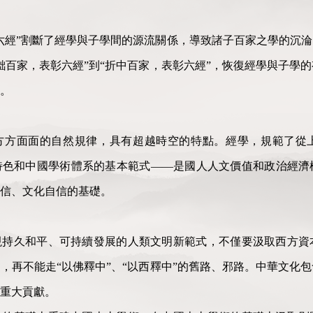
六經”割斷了經學與子學間的源流關係，導致諸子百家之學的沉
黜百家，表彰六經”到“折中百家，表彰六經”，恢復經學與子學
。
方方面面的自然規律，具有超越時空的特點。經學，規範了從
色和中國學術體系的基本範式——是國人人文價值和政治經濟模
自信、文化自信的基礎。
現持久和平、可持續發展的人類文明新範式，不僅要汲取西方資
，再不能走“以佛釋中”、“以西釋中”的舊路、邪路。中華文化
重大貢獻。