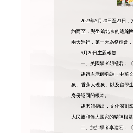
2023年5月20日至
約而至，與坐鎮北京的總編團
兩天進行，第一天為務虛會，
5月20日主題報告
一、美國學者胡禮君：《
胡禮君老師強調，中華
象、香蕉人現象、以及留學
身份認同的根本。
胡老師指出，文化深刻
大民族和偉大國家的精神根基
二、旅加學者李建宏：《