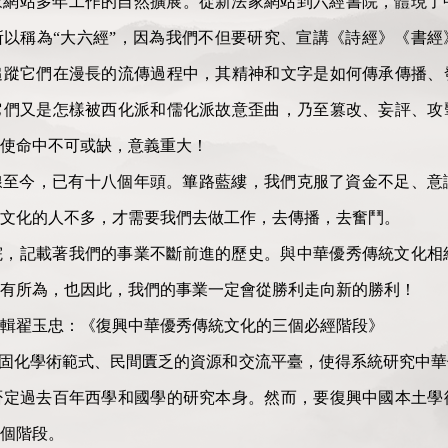
家網站多年工作的自然擴展。從新法家網站到六經書院，體現了
以稱為“大六經”，因為我們不但要研究、宣講《詩經》《書經
追蹤它們在漫長的流傳過程中，其精神和文字是如何傳承傳播、
它們又是怎樣被西化派和儒化派故意歪曲，乃至篡改、妄評、攻
使命中不可或缺，意義重大！
上線至今，已有十八個年頭。篳路藍縷，我們克服了資金不足、
文化的人不多，才需要我們去做工作，去傳播，去奮鬥。
院，記載著我們的事業不斷前進的歷史。與中華優秀傳統文化相
有所為，也因此，我們的事業一定會從勝利走向新的勝利！
輯翟玉忠：《復興中華優秀傳統文化的三個必經階段》
的固化學術範式、民間匱乏的資源和交流平臺，使得系統研究中
否定過去百年西學和國學的研究本身。然而，要復興中國本土學
個階段。