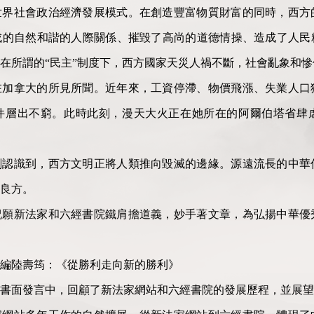
世界社會政治經濟發展模式。在創造豐富物質財富的同時，西方
成的自然和諧的人際關係、摧毀了高尚的道德情操、造成了人民
在所謂的“民主”制度下，西方國家天災人禍不斷，社會亂象和
在加拿大的所見所聞。近年來，工資停滯、物價飛漲、失業人口
件層出不窮。此時此刻，漫天大火正在她所在的阿爾伯塔省肆
刻認識到，西方文明正將人類推向毀滅的邊緣。源遠流長的中華
良方。
祝願新法家和六經書院鐵肩擔道義，妙手著文章，為弘揚中華優
編陸壽筠：《從勝利走向新的勝利》
書面發言中，回顧了新法家網站和六經書院的發展歷程，並展望