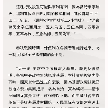
這種行政設置可能與軍制有關，因為當時軍事層
級、編制進位與行政組織的模式相同，進位都是五
-五-
四-五-五-五。《周禮·地官司徒第二·小司徒》：“乃會
萬民之卒伍而用之。五人為伍，五伍為兩，四兩為
卒，五卒為旅，五旅為師，五師為軍。”
春秋戰國時期，什伍制在各國普遍施行起來。此
一制度綿延至民國年間的保甲制。
“大一統”要求中央政權深入基層。歷史反復證
明，每當中央政權無法抵達基層，對社會的控制力變
弱時，國家就會迅速走向衰敗，因為基層政權組織已
被地方勢力集團把持，名為自治，實為竊權——清末
至民國尤其是這樣，政權難以下縣。而中國社會主義
革命正是從基層農村開始，人民軍隊有支部建在連上