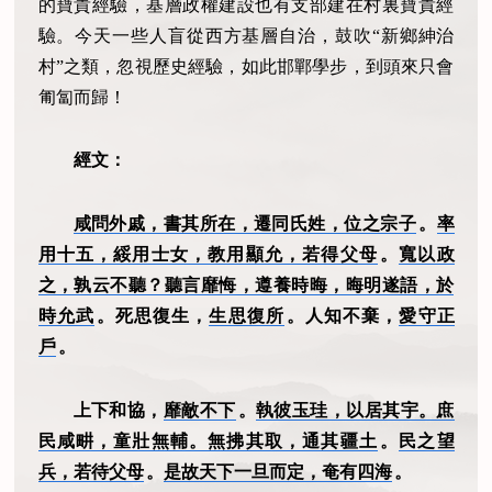
的寶貴經驗，基層政權建設也有支部建在村裏寶貴經
驗。今天一些人盲從西方基層自治，鼓吹“新鄉紳治
村”之類，忽視歷史經驗，如此邯鄲學步，到頭來只會
匍匐而歸！
經文：
咸問外戚，書其所在，遷同氏姓，位之宗子
。
率
用十五，綏用士女，教用顯允，若得父母
。
寬以政
之，孰云不聽？聽言靡悔，遵養時晦，晦明遂語，於
時允武
。死思
復
生，
生思
復
所
。人知不棄，
愛守正
戶
。
上下和協，
靡敵不下
。
執彼玉珪，以居其宇。庶
民咸畊，童壯無輔。無拂其取，通其疆土
。
民之望
兵，若待父母
。
是故天下一旦而定，奄有四海
。