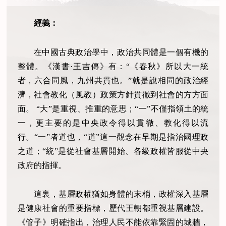
經義：
在中國古典政治學中，政治共同體是一個有機的
整體。《漢書
·王吉傳》有：“《春秋》所以大一統
者，六合同風，九州共貫也。”就是說相同的政治經
濟，社會教化（風教）政策方針貫徹到社會的方方面
面。 “大”是重視、推重的意思；“一”不僅指領土的統
一，更主要的是中央政令得以貫徹、教化得以流
行。“一”者道也，“道”這一觀念在早期是指治國理政
之道；“統”是從社會基層開始、各級政權皆服從中央
政府的指揮。
這裏，基層政權猶如身體的末梢，政權深入基層
是健康社會的重要指標，歷代王朝都重視基層建設。
《管子》明確指出，治理人民不能依靠緊固的城牆，