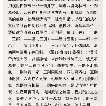
用橫豎四條線分成一個井字，周邊八塊為私田，中間
為公田。八家在社會生活各方面有互相幫助、互相監
察的義務，使得經濟均平，社會和諧，以很低的成本
實現了社會控制和社會福利。然後以井為基本單位，
逐級建立各級行政單位，分別是：鄰（一井）
——朋
（三鄰）——里（三朋）——邑（五里）——都（十
邑）——師（十都）——州（十師）；杜佑認為，夏
商兩朝沿用了井田制。《通典·食貨典·鄉黨》：“昔黃
帝始經土設井以塞諍端，立步制畝以防不足。使八家
為井，井開四道而分八宅，鑿井於中。一則不泄地
氣，二則無費一家，三則同風俗，四則齊巧拙，五則
通財貨，六則存亡更守，七則出入相司，八則嫁娶相
媒，九則無有相貸，十則疾病相救。是以情性可得而
親，生產可得而均，均則欺陵之路塞，親則鬥訟之心
弭。既牧之於邑，故井一為鄰，鄰三為朋，朋三為
里，里五為邑，邑十為都，都十為師，師十為州……