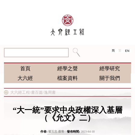
简
繁
EN
首頁
經學之聲
經學研究
大六經
檔案資料
關于我們
大六經工程/
書百篇/
逸周書
“大一統”要求中央政權深入基層
（《允文》二）
作者:
翟玉忠 蔡青
發布時間:
2023-04-18