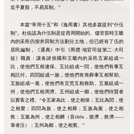
迄乎夏殷，不易其制。”
本篇
“率用十五”和《逸周書》其他多篇提到“什伍
制”。杜佑認為什伍制是從西周開始的。儘管當時王畿
內的采邑仍按井田制方法劃分土地，但已經有了伍的
居民編制，《通典》中引《周禮·地官司徒第二·大司
徒》職責：讓各諸侯國和王畿內的采邑五家組成一
比，使他們互相連保。五比組成一閭，使他們有事互
相託付。四閭組成一族，使他們有喪葬事互相幫助。
五族組成一黨，使他們有災荒互相救助。五黨組成一
州，使他們互相周濟。五州組成一鄉，使他們待賢者
以賓客之禮。“令五家為比，使之相保；五比為閭，使
之相愛；四閭為族，使之相葬；五族為黨，使之相
救；五黨為州，使之相赒（音zhōu，接濟，救濟——
筆者注）；五州為鄉，使之相賓。”