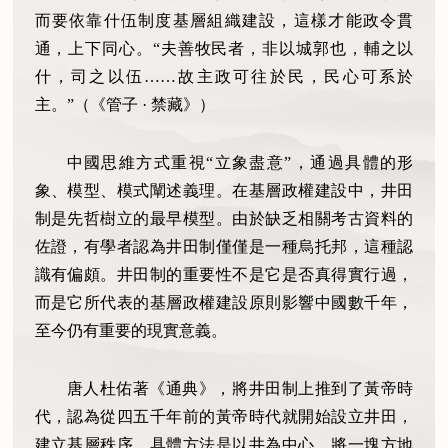
而要依靠什伍制度基層組織建設，這樣才能政令貫
通，上下同心。
“夫善牧民者，非以城郭也，輔之以
什，司之以伍……故主政可往於民，民心可系於
主。”（《管子 · 禁藏》）
中國思維方式重視
“立象盡意”，通過具體的形
象、模型、模式闡述義理。在基層政權建設中，井田
制是先哲樹立的最早模型。由於缺乏相關考古資料的
佐證，有學者認為井田制僅僅是一種烏托邦，這種認
識有偏頗。井田制的重要性不是它是否真得實行過，
而是它所代表的基層政權建設原則影響中國數千年，
至今仍有重要的現實意義。
唐人杜佑著《通典》，將井田制上推到了黃帝時
代，認為從四五千年前的黃帝時代就開始設立井田，
建立基層秩序。具體方法是以井為中心，將一塊方地