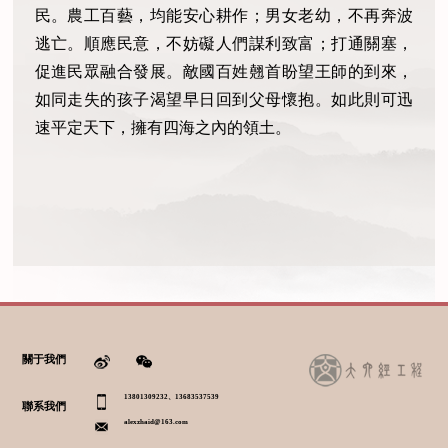
民。農工百藝，均能安心耕作；男女老幼，不再奔波
逃亡。順應民意，不妨礙人們謀利致富；打通關塞，
促進民眾融合發展。敵國百姓翹首盼望王師的到來，
如同走失的孩子渴望早日回到父母懷抱。如此則可迅
速平定天下，擁有四海之內的領土。
關于我們
13801309232、13683537539
聯系我們
alexzhaid@163.com