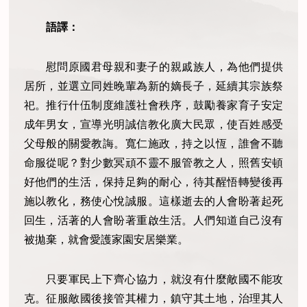
語譯：
慰問原國君母親和妻子的親戚族人，為他們提供
居所，並選立同姓晚輩為新的嫡長子，延續其宗族祭
祀。推行什伍制度維護社會秩序，鼓勵養家育子安定
成年男女，宣導光明誠信教化廣大民眾，使百姓感受
父母般的關愛教誨。寬仁施政，持之以恆，誰會不聽
命服從呢？對少數冥頑不靈不服管教之人，照舊安頓
好他們的生活，保持足夠的耐心，待其醒悟轉變後再
施以教化，務使心悅誠服。這樣逝去的人會盼著起死
回生，活著的人會盼著重啟生活。人們知道自己沒有
被拋棄，就會愛護家園安居樂業。
只要軍民上下齊心協力，就沒有什麼敵國不能攻
克。征服敵國後接管其權力，鎮守其土地，治理其人