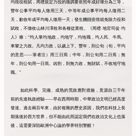
均徭役稅賦，周禮規定力役的徵調要依照年成好壞分為三等，
豐年公事平均每人徵用三天，中等年成公事平均每人徵用二
天，歉收年成平均每人徵用一天；發生饑饉疫情就免除力役和
賦稅，不徵收山林川澤稅和各種從業稅。《周禮·地官司徒·均
人》條：“均人掌均地政，均地守，均地職，均人民、牛馬、
車輦之力政。凡均力政，以歲上下。豐年，則公旬（旬，平均
的意思——筆者注）用三日焉；中年，則公旬用二日焉；無
年，則公旬用一日焉。凶劄，則無力政，無財賦，不收地守地
職。”
如此科學、完備、成熟的荒政應對措施，竟源自三千年
前的先進執政經驗——早在西周時期，中華政治文明已經高度
發達。過去兩百年來，由於複雜的歷史原因，我們在科技上長
期落後於西方世界，但不能由此而認定我們在政治文化上也落
後，這需要深陷歐洲中心論的學界特別警醒！