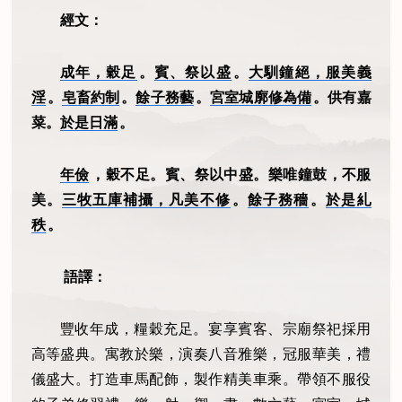
經文：
成年，穀足
。
賓、祭以盛
。
大馴鐘絕，服美義
淫
。
皂畜約制
。
餘子務藝
。
宮室城廓修為備
。供有嘉
菜。
於是日滿
。
年儉
，穀不足。賓、祭以中盛。樂唯鐘鼓，不服
美。
三牧五庫補攝，凡美不修
。
餘子務穡
。
於是糺
秩
。
語譯：
豐收年成，糧穀充足。宴享賓客、宗廟祭祀採用
高等盛典。寓教於樂，演奏八音雅樂，冠服華美，禮
儀盛大。打造車馬配飾，製作精美車乘。帶領不服役