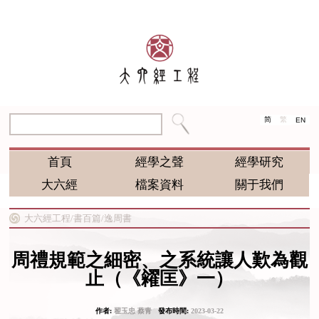
简
繁
EN
首頁
經學之聲
經學研究
大六經
檔案資料
關于我們
大六經工程/
書百篇/
逸周書
周禮規範之細密、之系統讓人歎為觀
止（《糴匡》一）
作者:
翟玉忠 蔡青
發布時間:
2023-03-22