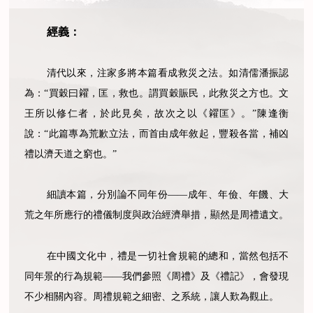
經義：
清代以來，注家多將本篇看成救災之法。如清儒潘振認
為：“買穀曰糴，匡，救也。謂買穀賑民，此救災之方也。文
王所以修仁者，於此見矣，故次之以《糴匡》。”陳逢衡
說：“此篇專為荒歉立法，而首由成年敘起，豐殺各當，補凶
禮以濟天道之窮也。”
細讀本篇，分別論不同年份——成年、年儉、年饑、大
荒之年所應行的禮儀制度與政治經濟舉措，顯然是周禮遺文。
在中國文化中，禮是一切社會規範的總和，當然包括不
同年景的行為規範——我們參照《周禮》及《禮記》，會發現
不少相關內容。周禮規範之細密、之系統，讓人歎為觀止。