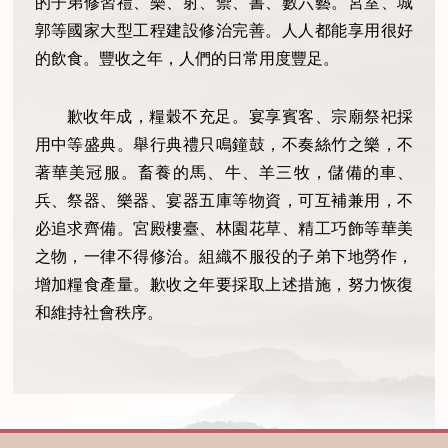
的子弟修習禮、樂、射、禦、書、數六藝。宮室、城
郭等國家大型工程建設修治完善。人人都能享用很好
的飲食。豐收之年，人們的日常用度豐足。
歉收年成，糧穀不充足。宴享賓客、宗廟祭祀採
用中等盛典。舉行典禮只鳴鐘鼓，不奏絲竹之樂，不
著華美冠服。畜養的馬、牛、羊三牧，儲備的車、
兵、祭器、樂器、宴器五庫等物資，可互補兼用，不
必追求齊備。宮殿樓臺、林園花草、精工巧飾等華美
之物，一律不得修治。組織不服役的子弟下地勞作，
增加糧食產量。歉收之年要採取上述措施，努力恢復
和維持社會秩序。