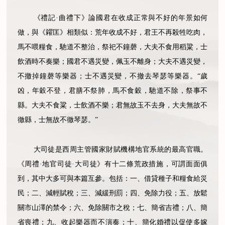
《禮記·曲禮下》論國君在收成正常與不好的年景如何
做，與《糴匡》相類似：荒年收成不好，君王不再殺牲吃肉，
馬不喂糧食，馳道不整治，祭祀不鐘磬，大夫不食用稻粱，士
飲酒時不奏樂；國君不遇災變，佩玉不離身；大夫不遇災變，
不撤掉鐘磬等樂器；士不遇災變，不撤去琴瑟等樂器。“歲
凶，年穀不登，君膳不祭肺，馬不食穀，馳道不除，祭事不
縣。大夫不食粱，士飲酒不樂；君無故玉不去身，大夫無故不
徹縣，士無故不徹琴瑟。”
大司徒是西周主管國家財賦機構地官系統的最高官職。
《周禮·地官司徒·大司徒》有十二條荒政措施，可謂面面俱
到，其中大多可與本篇互參。包括：一、借貸種子和糧食給災
民；二、減輕賦稅；三、減緩刑罰；四、免除力役；五、放鬆
關市山澤的禁令；六、免除關市之稅；七、簡省吉禮；八、簡
省喪禮；九、收起樂器而不演奏；十、簡化婚禮以促使多嫁