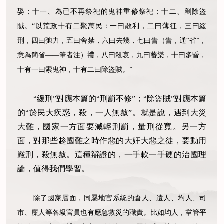
娶；十一、為已不再祭祀的鬼神重修祭祀；十二、剷除盜
賊。“以荒政十有二聚萬民：一曰散利，二曰薄征，三曰緩
刑，四曰弛力，五曰舍禁，六曰去幾，七曰眚（眚，通“省”，
意為簡省——筆者注）禮，八曰殺哀，九曰蕃樂，十曰多昏，
十有一曰索鬼神，十有二曰除盜賊。”
“緩刑”對應本篇的“刑罰不修”；“除盜賊”對應本篇
的“於民大疾惑，殺，一人無赦”。就是說，遇到大災
大難，國家一方面要減輕刑罰，量刑從寬。另一方
面，對那些趁國難之時作惡的大奸大惡之徒，要動用
嚴刑，殺無赦。這種辯證的，一手軟一手硬的治國理
論，值得我們學習。
除了國家層面，同屬地官系統的倉人、遺人、均人、司
市、廩人等各級官員也有應急救災的職責。比如均人，掌管平