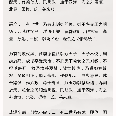
配天，修德使力。民明教，通于四海，海之外肅慎、
北發、渠搜、氐、羌來服。
禹崩，十有七世，乃有末孫桀即位。桀不率先王之明
德，乃荒耽於酒，淫泆于樂，德昏政亂，作宮室、高
臺、汙池，土察，以為民虐，粒食之民惛焉幾亡。
乃有商履代興。商履循禮法以覲天子，天子不悅，則
嫌於死。成湯卒受天命，不忍天下粒食之民刈戮，不
得以疾死，故乃放移夏桀，散亡其佐，乃遷姒姓於
杞。發厥明德，順天嗇地，作物配天，制典慈民。咸
合諸侯，作八政，命于總章。服禹功以修舜緒，為副
於天。粒食之民昭然明視。民明教，通于四海，海之
外肅慎、北發、渠搜、氐、羌來服。
成湯卒崩，殷德小破，二十有二世乃有武丁即位。開