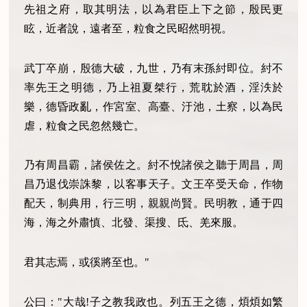
先祖之府，取其明法，以為君臣上下之節，殷民更
眩，近者說，遠者至，粒食之民昭然明視。
武丁卒崩，殷德大破，九世，乃有末孫紂即位。紂不
率先王之明德，乃上祖夏桀行，荒耽於酒，淫泆於
樂，德昏政亂，作宮室、高臺、汙池，土察，以為民
虐，粒食之民忽然幾亡。
乃有周昌霸，諸侯佐之。紂不悅諸侯之聽于周昌，周
昌乃退伐崇誅黎，以客事天子。文王卒受天命，作物
配天，制典用，行三明，親親尚賢。民明教，通于四
海，海之外肅慎、北發、渠搜、氐、羌來服。
君其志焉，或徯將至也。"
公曰："大哉!子之教我政也。列五王之德，煩煩如繁