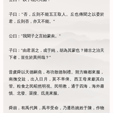
子曰："否，丘則不能五王取人。丘也傳聞之以委於
君，丘則否，亦又不能。"
公曰："我聞子之言始蒙矣。"
子曰："由君居之，成于純，胡為其蒙也？雖古之治天
下者，豈生於異州哉？"
昔虞舜以天德嗣堯，布功散德制禮。朔方幽都來服，
南撫交趾，出入日月，莫不率俾。西王母來獻其白
管。粒食之民昭然明視。民明教，通于四海，海外肅
慎、北發、渠搜、氐羌來服。
舜崩，有禹代興，禹卒受命，乃遷邑姚姓于陳，作物