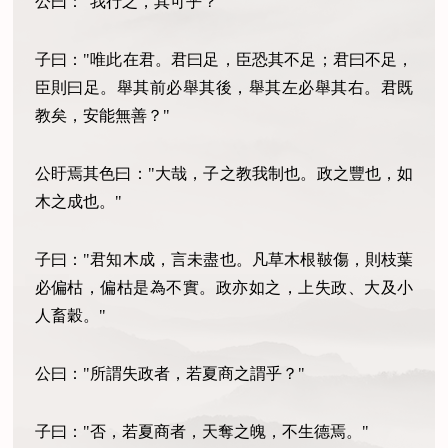
公曰："我行之，其可乎？"
子曰："唯此在君。君曰足，臣恐其不足；君曰不足，
臣則曰足。舉其前必舉其後，舉其左必舉其右。君既
教矣，安能無善？"
公盱焉其色曰："大哉，子之教我制也。政之豐也，如
木之成也。"
子曰："君知木成，言未盡也。凡草木根鞁傷，則枝葉
必偏枯，偏枯是為不實。政亦如之，上失政、大及小
人畜穀。"
公曰："所謂失政者，若夏商之謂乎？"
子曰："否，若夏商者，天奪之魄，不生德焉。"