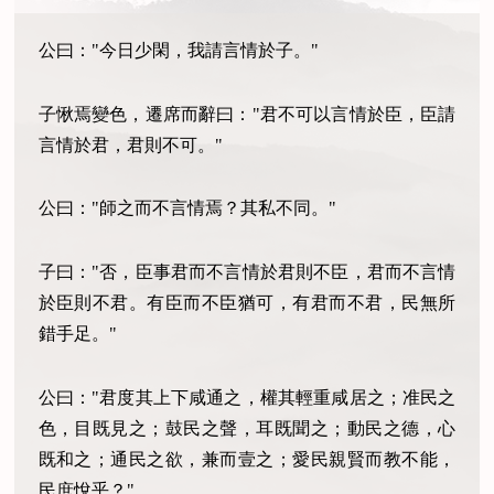
公曰："今日少閑，我請言情於子。"
子愀焉變色，遷席而辭曰："君不可以言情於臣，臣請
言情於君，君則不可。"
公曰："師之而不言情焉？其私不同。"
子曰："否，臣事君而不言情於君則不臣，君而不言情
於臣則不君。有臣而不臣猶可，有君而不君，民無所
錯手足。"
公曰："君度其上下咸通之，權其輕重咸居之；准民之
色，目既見之；鼓民之聲，耳既聞之；動民之德，心
既和之；通民之欲，兼而壹之；愛民親賢而教不能，
民庶悅乎？"