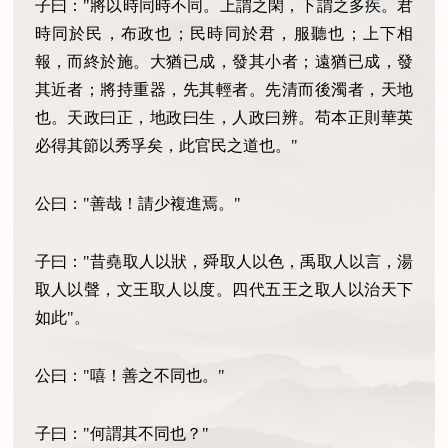
子曰："將以時同時不同。上謂之閑，下謂之多疾。君
時同於民，布政也；民時同於君，服聽也；上下相
報，而終於施。大猶已成，發其小者；遠猶已成，發
其近者；將持重器，先其輕者。先清而後濁者，天地
也。天政曰正，地政曰生，人政曰辨。苟本正則華英
必得其節以秀孚矣，此官民之道也。"
公曰："善哉！請少複進焉。"
子曰："昔堯取人以狀，舜取人以色，禹取人以言，湯
取人以聲，文王取人以度。四代五王之取人以治天下
如此"。
公曰："嘻！善之不同也。"
子曰："何謂其不同也？"