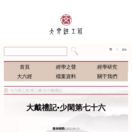
简
繁
EN
首頁
經學之聲
經學研究
大六經
檔案資料
關于我們
大六經工程/
禮三書/
大小戴禮記
大戴禮記•少閑第七十六
發布時間:
2022-09-29