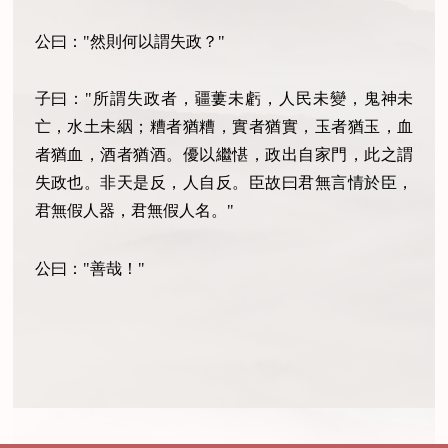
公曰："然則何以謂失政？"
子曰："所謂失政者，疆蔞未虧，人民未變，鬼神未
亡，水土未絪；糟者猶糟，實者猶實，玉者猶玉，血
者猶血，酒者猶酒。優以繼愖，政出自家門，此之謂
失政也。非天是反，人自反。臣故曰君無言情於臣，
君無假人器，君無假人名。"
公曰："善哉！"