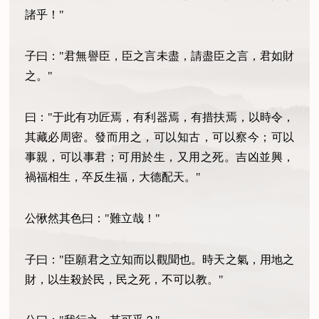
諸乎！"
子曰："君無譽臣，臣之言未盡，請盡臣之言，君如財
之。"
曰："于此有功匠焉，有利器焉，有措扶焉，以時令，
其藏必周密。發而用之，可以知古，可以察今；可以
事親，可以事君；可用於生，又用之死。吉凶並興，
禍福相生，卒反生福，大德配天。"
公愀然其色曰："難立哉！"
子曰："臣願君之立知而以觀聞也。時天之氣，用地之
財，以生殺於民，民之死，不可以教。"