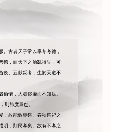
服。古者天子常以季冬考德，
考德，而天下之治亂得失，可
畜疫、五穀災者，生於天道不
者偷惰，大者侈靡而不知足。
，則飾度量也。
愛，故能致喪祭。春秋祭祀之
禮明，則民孝矣。故有不孝之