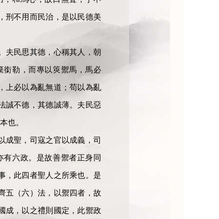
，刑不用而民治，是以民德美
。夫民思其德，心稱其人，朝
棄銜勒，而專以筴禦馬，馬必
，上必以為亂無道；苟以為亂
法誠不德，其德誠薄。夫民惡
本也。
以成聖，司寇之官以成義，司
亦有六政。是故善禦者正身同
事，此四者聖人之所乘也。是
齊五（六）法，以禦四者，故
國成，以之禮則國定，此禦政