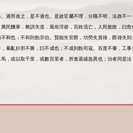
過而改之，是不過也。是故官屬不理，分職不明，法政不一
，萬民饑寒，教訓失道，風俗淫僻，百姓流亡，人民散敗，曰危
曰不和也；不和則飭宗伯。賢能失官爵，功勞失賞祿，爵祿失則
中，暴亂奸邪不勝，曰不成也；不成則飭司寇。百度不審，工事
車馬，或以取千里，或數百里者，所進退緩急異也；治者同是法