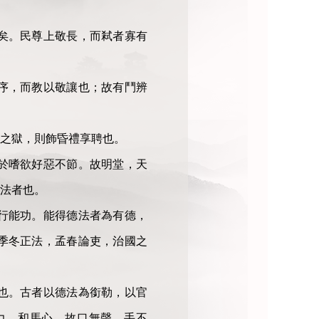
矣。民尊上敬長，而弒者寡有
序，而教以敬讓也；故有鬥辨
之獄，則飾昏禮享聘也。
於嗜欲好惡不節。故明堂，天
法者也。
行能功。能得德法者為有德，
季冬正法，孟春論吏，治國之
也。古者以德法為銜勒，以官
力，和馬心，故口無聲，手不