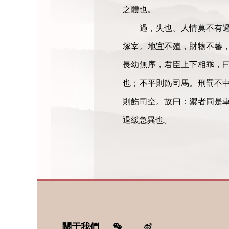
之體也。
過，失也。人情莫不有過。
塚宰。地宜不殖，財物不蕃
長幼無序，君臣上下相乖，
也；不平則飭司馬。刑罰不
則飭司空。故曰：禦者同是
退緩急異也。
關于我們