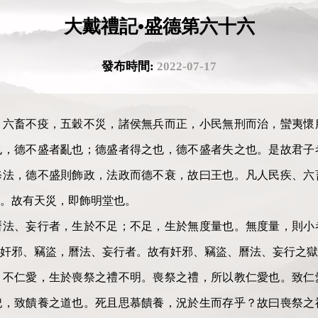
大戴禮記•盛德第六十六
發布時間:
2022-07-17
畜不疫，五穀不災，諸侯無兵而正，小民無刑而治，蠻夷懷
也，德不盛者亂也；德盛者得之也，德不盛者失之也。是故君子
修法，德不盛則飾政，法政而德不衰，故曰王也。凡人民疾、六
。故有天災，即飾明堂也。
、妄行者，生於不足；不足，生於無度量也。無度量，則小
奸邪、竊盜，曆法、妄行者。故有奸邪、竊盜、曆法、妄行之獄
仁愛，生於喪祭之禮不明。喪祭之禮，所以教仁愛也。致仁
祀，致饋養之道也。死且思慕饋養，況於生而存乎？故曰喪祭之