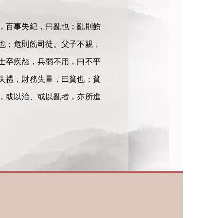
，百事失紀，曰亂也；亂則飭
也；危則飭司徒。父子不親，
士卒疾怨，兵弱不用，曰不平
失禮，財務失量，曰貧也；貧
，或以治、或以亂者，亦所進