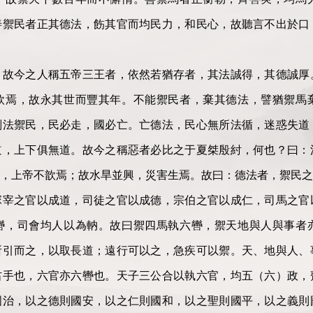
善禦民者正其德法，飭其官而均民力，和民心，故聽言不出於口
今之人稱五帝三王者，依然若猶存者，其法誠得，其德誠厚
歆焉，故永其世而豐其年。不能禦民者，棄其德法，譬猶禦馬
刑法禦民，民必走，國必亡。亡德法，民心無所法循，迷惑失道
道，上下俱無道。故今之稱惡者必比之于夏桀殷紂，何也？曰：
，上帝不歆焉；故水旱並興，災害生焉。故曰：德法者，禦民之
之官以成道，司徒之官以成德，宗伯之官以成仁，司馬之官
轡，司會均人以為軜。故曰禦四馬執六轡，禦天地與人與事者
所引而之，以取長道；遠行可以之，急疾可以禦。天、地與人、
右手也，六官亦六轡也。天子三公合以執六官，均五（六）政，
國治，以之德則國安，以之仁則國和，以之聖則國平，以之義則