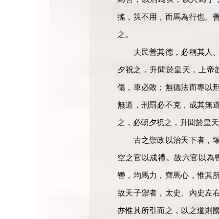
搖，筴不用，而馬為行也。
之。
夫民善其德，必稱其人。故
夕祝之，升聞於皇天，上帝
傷，車必敗；無德法而專以
無道，刑罰必不克，成其無
之，必朝夕祝之，升聞於皇天
古之禦政以治天下者，塚宰
空之官以成禮。故六官以為
轡，均馬力，齊馬心，惟其
故天子禦者，太史、內史左
亦惟其所引而之，以之道則