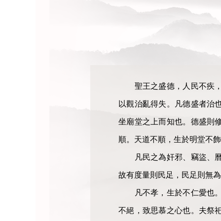
聖王之盛德，人民不疾，六
以觀治亂得失。凡德盛者治
坐廟堂之上而知也。德盛則
順。天道不順，生於明堂不飾
凡民之為奸邪、竊盜、曆法
故有度量則民足，民足則無為
凡不孝，生於不仁愛也。不
不絕，致思慕之心也。夫祭