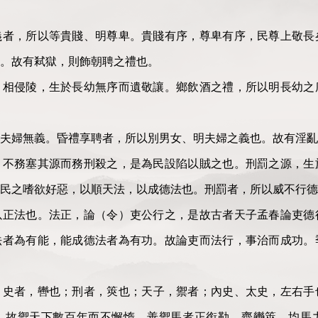
，所以等貴賤、明尊卑。貴賤有序，尊卑有序，民尊上敬長
。故有弒獄，則飾朝聘之禮也。
侵陵，生於長幼無序而遺敬讓。鄉飲酒之禮，所以明長幼之
婦無義。昏禮享聘者，所以別男女、明夫婦之義也。故有淫亂
務塞其源而務刑殺之，是為民設陷以賊之也。刑罰之源，生
禦民之嗜欲好惡，以順天法，以成德法也。刑罰者，所以威不行德
法也。法正，論（令）吏公行之，是故古者天子孟春論吏德
法者為有能，能成德法者為有功。故論吏而法行，事治而成功。
者，轡也；刑者，筴也；天子，禦者；內史、太史，左右手
，故禦天下數百年而不懈惰。善禦馬者正銜勒，齊轡筴，均馬