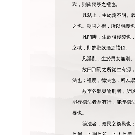
獄，則飾喪祭之禮也。
凡弒上，生於義不明。義者
之也。朝聘之禮，所以明義也
凡鬥辨，生於相侵陵也，相
之獄，則飾鄉飲酒之禮也。
凡淫亂，生於男女無別、夫
故曰刑罰之所從生有源，不
法也；禮度，德法也，所以
故季冬聽獄論刑者，所以正
能行德法者為有行，能理德
要也。
德法者，禦民之銜勒也；史
為轡，以刑為筴，以人為手