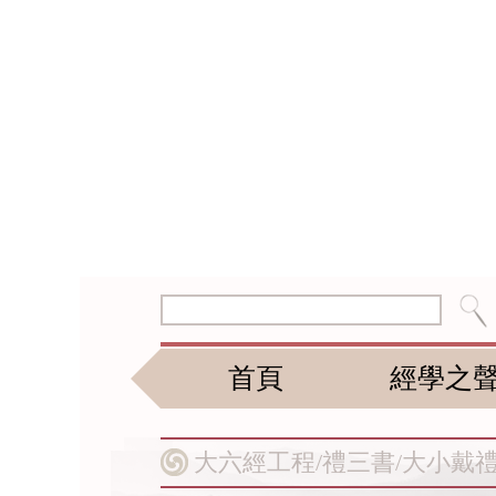
首頁
經學之
大六經工程/
禮三書/
大小戴