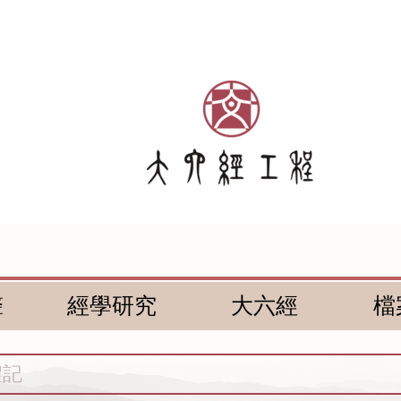
聲
經學研究
大六經
檔
禮記