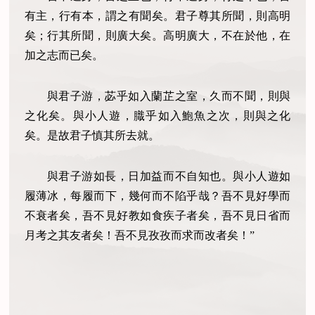
有主，行有本，謂之有聞矣。君子尊其所聞，則高明
矣；行其所聞，則廣大矣。高明廣大，不在於他，在
加之志而已矣。
與君子游，苾乎如入蘭芷之室，久而不聞，則與
之化矣。與小人遊，膱乎如入鮑魚之次，則與之化
矣。是故君子慎其所去就。
與君子游如長，日加益而不自知也。與小人遊如
履薄冰，每履而下，幾何而不陷乎哉？吾不見好學而
不衰者矣，吾不見好教如食疾子者矣，吾不見日省而
月考之其友者矣！吾不見孜孜而求而改者矣！”