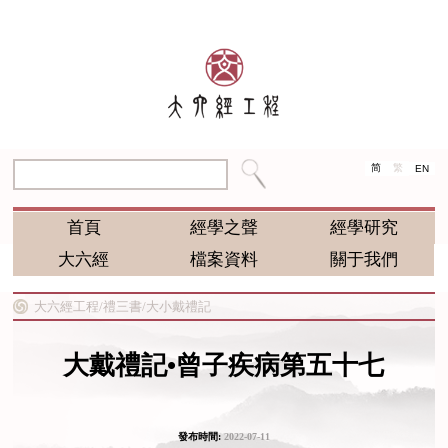
简
繁
EN
首頁
經學之聲
經學研究
大六經
檔案資料
關于我們
大六經工程/
禮三書/
大小戴禮記
大戴禮記•曾子疾病第五十七
發布時間:
2022-07-11