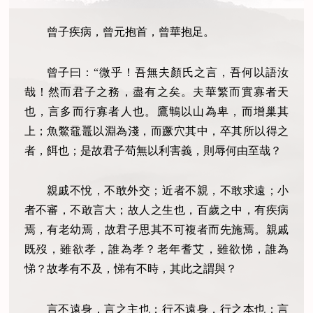
曾子疾病，曾元抱首，曾華抱足。
曾子曰：“微乎！吾無夫顏氏之言，吾何以語汝
哉！然而君子之務，盡有之矣。夫華繁而實寡者天
也，言多而行寡者人也。鷹鶽以山為卑，而增巢其
上；魚鱉黿鼉以淵為淺，而蹶穴其中，卒其所以得之
者，餌也；是故君子苟無以利害義，則辱何由至哉？
親戚不悅，不敢外交；近者不親，不敢求遠；小
者不審，不敢言大；故人之生也，百歲之中，有疾病
焉，有老幼焉，故君子思其不可複者而先施焉。親戚
既歿，雖欲孝，誰為孝？老年耆艾，雖欲悌，誰為
悌？故孝有不及，悌有不時，其此之謂與？
言不遠身，言之主也；行不遠身，行之本也；言