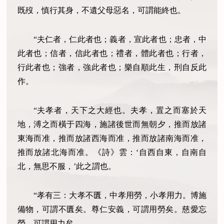
既歿，慎行其身，不遺父母惡名，可謂能終也。
“夫仁者，仁此者也；義者，宣此者也；忠者，中
此者也；信者，信此者也；禮者，體此者也；行者，
行此者也；強者，強此者也；樂自順此生，刑自反此
作。
“夫孝者，天下之大經也。夫孝，置之而塞於天
地，溥之而橫于四海，施諸後世而無朝夕，推而放諸
東海而准，推而放諸西海而准，推而放諸南海而准，
推而放諸北海而准。《詩》雲：‘自西自東，自南自
北，無思不服，’此之謂也。
“孝有三：大孝不匱，中孝用勞，小孝用力。博施
備物，可謂不匱矣。尊仁安義，可謂用勞矣。慈愛忘
勞，可謂用力矣。