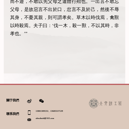
而不遊，不敢以先父母之遺體行殆也。一出言不敢忘
父母，是故惡言不出於口，忿言不及於己，然後不辱
其身，不憂其親，則可謂孝矣。草木以時伐焉，禽獸
以時殺焉。夫子曰：‘伐一木，殺一獸，不以其時，非
孝也。’”
關于我們
13801309232、13683537539
聯系我們
alexzhaid@163.com