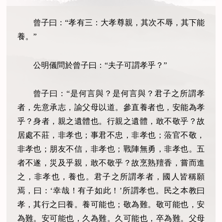
曾子曰：“孝有三：大孝尊親，其次不辱，其下能
養。”
公明儀問於曾子曰：“夫子可謂孝乎？”
曾子曰：“是何言與？是何言與？君子之所謂孝
者，先意承志，諭父母以道。參直養者也，安能為孝
乎？身者，親之遺體也。行親之遺體，敢不敬乎？故
居處不莊，非孝也；事君不忠，非孝也；蒞官不敬，
非孝也；朋友不信，非孝也；戰陣無勇，非孝也。五
者不遂，災及乎親，敢不敬乎？故烹熟羶香，嘗而進
之，非孝也，養也。君子之所謂孝者，國人皆稱願
焉，曰：‘幸哉！有子如此！’所謂孝也。民之本教曰
孝，其行之曰養。養可能也；敬為難。敬可能也，安
為難。安可能也，久為難。久可能也，卒為難。父母