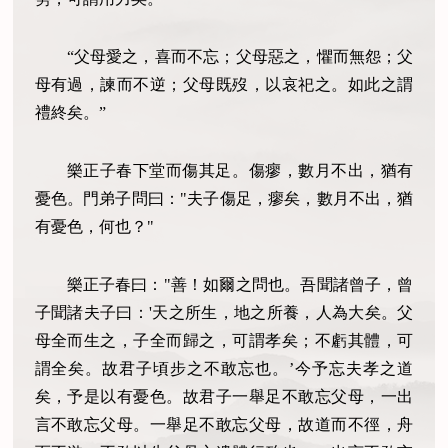
“父母愛之，喜而不忘；父母惡之，懼而無怨；父
母有過，諫而不逆；父母既歿，以哀祀之。如此之謂
禮終矣。”
樂正子春下堂而傷其足。傷瘳，數月不出，猶有
憂色。門弟子問曰："夫子傷足，瘳矣，數月不出，猶
有憂色，何也？"
樂正子春曰："善！如爾之問也。吾聞諸曾子，曾
子聞諸夫子曰：'天之所生，地之所養，人為大矣。父
母全而生之，子全而歸之，可謂孝矣；不虧其體，可
謂全矣。故君子頃步之不敢忘也。’今予忘夫孝之道
矣，予是以有憂色。故君子一舉足不敢忘父母，一出
言不敢忘父母。一舉足不敢忘父母，故道而不徑，舟