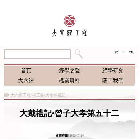
简
繁
EN
首頁
經學之聲
經學研究
大六經
檔案資料
關于我們
大六經工程/
禮三書/
大小戴禮記
大戴禮記•曾子大孝第五十二
發布時間:
2022-07-10