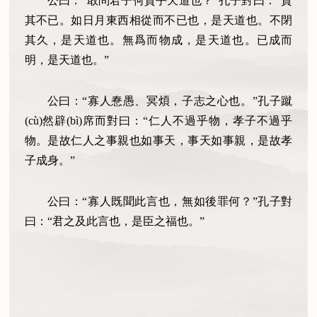
公曰：“敢問君子何貴乎天道也？”孔子對曰：“貴
其不已。如日月東西相從而不已也，是天道也。不閉
其久，是天道也。無爲而物成，是天道也。已成而
明，是天道也。”
公曰：“寡人惷愚、冥煩，子志之心也。”孔子蹴
(cù)然辟(bì)席而對曰：“仁人不過乎物，孝子不過乎
物。是故仁人之事親也如事天，事天如事親，是故孝
子成身。”
公曰：“寡人既聞此言也，無如後罪何？”孔子對
曰：“君之及此言也，是臣之福也。”