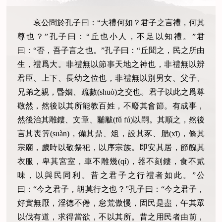
哀公問於孔子曰：“大禮何如？君子之言禮，何其
尊也？”孔子曰：“丘也小人，不足以知禮。”君
曰：“否，吾子言之也。”孔子曰：“丘聞之，民之所由
生，禮爲大。非禮無以節事天地之神也，非禮無以辨
君臣、上下、長幼之位也，非禮無以別男女、父子、
兄弟之親，昬姻、疏數(shuò)之交也。君子以此之爲尊
敬然，然後以其所能教百姓，不廢其會節。有成事，
然後治其雕鏤、文章、黼黻(fǔ fú)以嗣。其順之，然後
言其喪筭(suàn)，備其鼎、俎，設其豕、腊(xī)，脩其
宗廟，歲時以敬祭祀，以序宗族。即安其居，節醜其
衣服，卑其宮室，車不雕幾(qí)，器不刻鏤，食不貳
味，以與民同利。昔之君子之行禮者如此。”公
曰：“今之君子，胡莫行之也？”孔子曰：“今之君子，
好實無厭，淫德不倦，怠荒傲慢，固民是盡，午其眾
以伐有道，求得當欲，不以其所。昔之用民者由前，