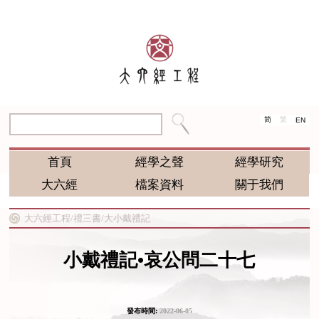
简
繁
EN
首頁
經學之聲
經學研究
大六經
檔案資料
關于我們
大六經工程/
禮三書/
大小戴禮記
小戴禮記•哀公問二十七
發布時間:
2022-06-05