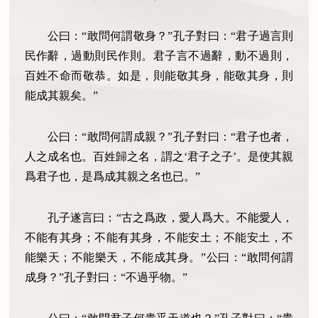
公曰：“敢問何謂敬身？”孔子對曰：“君子過言則
民作辭，過動則民作則。君子言不過辭，動不過則，
百姓不命而敬恭。如是，則能敬其身，能敬其身，則
能成其親矣。”
公曰：“敢問何謂成親？”孔子對曰：“君子也者，
人之成名也。百姓歸之名，謂之‘君子之子’。是使其親
爲君子也，是爲成其親之名也已。”
孔子遂言曰：“古之爲政，愛人爲大。不能愛人，
不能有其身；不能有其身，不能安土；不能安土，不
能樂天；不能樂天，不能成其身。”公曰：“敢問何謂
成身？”孔子對曰：“不過乎物。”