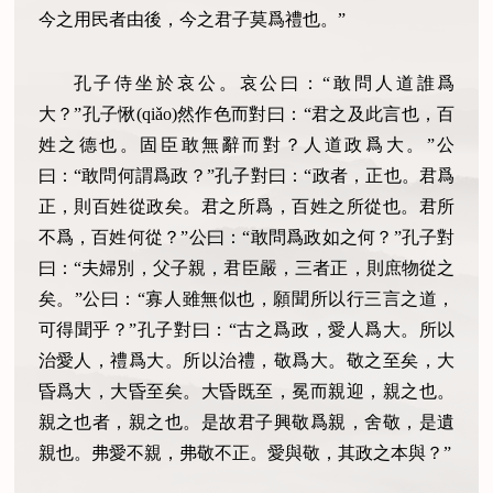
今之用民者由後，今之君子莫爲禮也。”
孔子侍坐於哀公。哀公曰：“敢問人道誰爲
大？”孔子愀(qiǎo)然作色而對曰：“君之及此言也，百
姓之德也。固臣敢無辭而對？人道政爲大。”公
曰：“敢問何謂爲政？”孔子對曰：“政者，正也。君爲
正，則百姓從政矣。君之所爲，百姓之所從也。君所
不爲，百姓何從？”公曰：“敢問爲政如之何？”孔子對
曰：“夫婦別，父子親，君臣嚴，三者正，則庶物從之
矣。”公曰：“寡人雖無似也，願聞所以行三言之道，
可得聞乎？”孔子對曰：“古之爲政，愛人爲大。所以
治愛人，禮爲大。所以治禮，敬爲大。敬之至矣，大
昏爲大，大昏至矣。大昏既至，冕而親迎，親之也。
親之也者，親之也。是故君子興敬爲親，舍敬，是遺
親也。弗愛不親，弗敬不正。愛與敬，其政之本與？”