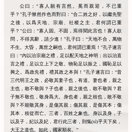
公曰：“寡人願有言然。冕而親迎，不已重
乎？”孔子愀然作色而對曰：“合二姓之好，以繼先聖
之後，以爲天地、宗廟、社稷之主，君何謂已重
乎？”公曰：“寡人固。不固，焉得聞此言也！寡人欲
問，不得其辭，請少進！”孔子曰：“天地不合，萬物
不生。大昏，萬世之嗣也，君何謂已重焉！”孔子遂言
曰：“內以治宗廟之禮，足以配天地之神明；出以治直
言之禮，足以立上下之敬。物恥足以振之，國恥足以
興之。爲政先禮，禮其政之本與！”孔子遂言曰：“昔
三代明王之政，必敬其妻子也，有道。妻也者，親之
主也，敢不敬與？子也者，親之後也，敢不敬與？君
子無不敬也，敬身爲大。身也者，親之枝也，敢不敬
與？不能敬其身，是傷其親；傷其親，是傷其本；傷
其本，枝從而亡。三者，百姓之象也。身以及身，子
以及子，妃以及妃，君行此三者，則愾(xì)乎天下矣，
大王之道也。如此，國家順矣。”