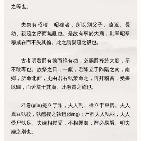
之等也。
夫祭有昭穆，昭穆者，所以別父子、遠近、長
幼、親疏之序而無亂也。是故有事於大廟，則羣昭羣
穆咸在而不失其倫。此之謂親疏之殺也。
古者明君爵有德而祿有功，必賜爵祿於大廟，示
不敢專也。故祭之日，一獻，君降立于阼階之南，南
鄉，所命北面，史由君右執策命之，再拜稽首，受書
以歸，而舍奠于其廟。此爵賞之施也。
君卷(gǔn)冕立于阼，夫人副、褘立于東房。夫人
薦豆執校，執醴授之執鐙(dēng)；尸酢夫人執柄，夫人
受尸執足。夫婦相授受，不相襲處，酢必易爵。明夫
婦之別也。