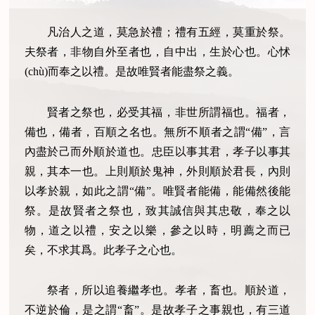
凡治人之道，莫急於禮；禮有五經，莫重於祭。
夫祭者，非物自外至者也，自中出，生於心也。心怵
(chù)而奉之以禮。是故唯賢者能盡祭之義。
賢者之祭也，必受其福，非世所謂福也。福者，
備也，備者，百順之名也。無所不順者之謂“備”，言
內盡於己而外順於道也。忠臣以事其君，孝子以事其
親，其本一也。上則順於鬼神，外則順於君長，內則
以孝於親，如此之謂“備”。唯賢者能備，能備然後能
祭。是故賢者之祭也，致其誠信與其忠敬，奉之以
物，道之以禮，安之以樂，參之以時，明薦之而已
矣，不求其爲。此孝子之心也。
祭者，所以追養繼孝也。孝者，畜也。順於道，
不逆於倫，是之謂“畜”。是故孝子之事親也，有三道