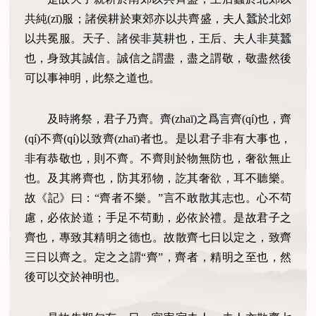
共純(zī)服；諸侯耕於東郊亦以共齊盛，夫人蠶於北郊
以共冕服。天子、諸侯非莫耕也，王后、夫人非莫蠶
也，身致其誠信。誠信之謂盡，盡之謂敬，敬盡然後
可以事神明，此祭之道也。
及時將祭，君子乃齊。齊(zhaī)之爲言齊(qí)也，齊
(qí)不齊(qí)以致齊(zhaī)者也。是以君子非有大事也，
非有恭敬也，則不齊。不齊則於物無防也，奢欲無止
也。及其將齊也，防其邪物，訖其奢欲，耳不聽樂。
故《記》曰：“齊者不樂。”言不敢散其志也。心不茍
慮，必依於道；手足不茍動，必依於禮。是故君子之
齊也，專致其精明之德也。故散齊七日以定之，致齊
三日以齊之。定之之謂“齊”，齊者，精明之至也，然
後可以交於神明也。