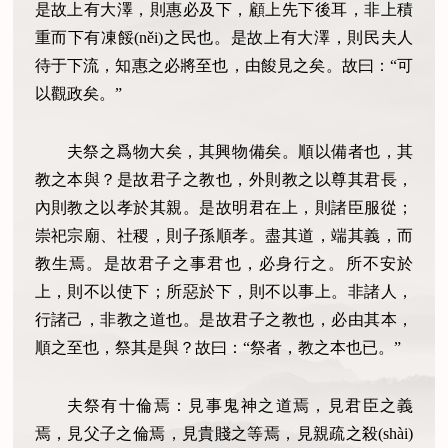
是故上有大澤，則惠必及下，顧上先下後耳，非上積
重而下有凍餒(něi)之民也。是故上有大澤，則民夫人
待于下流，知惠之必將至也，由餕見之矣。故曰：“可
以觀政矣。”
夫祭之爲物大矣，其興物備矣。順以備者也，其
教之本與？是故君子之教也，外則教之以尊其君長，
內則教之以孝於其親。是故明君在上，則諸臣服從；
崇祀宗廟、社稷，則子孫順孝。盡其道，端其義，而
教生焉。是故君子之事君也，必身行之。所不安於
上，則不以使下；所惡於下，則不以事上。非諸人，
行諸己，非教之道也。是故君子之教也，必由其本，
順之至也，祭其是與？故曰：“祭者，教之本也已。”
夫祭有十倫焉：見事鬼神之道焉，見君臣之義
焉，見父子之倫焉，見貴賤之等焉，見親疏之殺(shài)