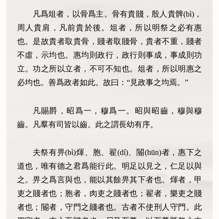
凡爲俎者，以骨爲主。骨有貴賤，殷人貴髀(bì)，
周人貴肩，凡前貴於後。俎者，所以明祭之必有惠
也。是故貴者取貴骨，賤者取賤骨，貴者不重，賤者
不虛，示均也。惠均則政行，政行則事成，事成則功
立。功之所以立者，不可不知也。俎者，所以明惠之
必均也。善爲政者如此。故曰：“見政事之均焉。”
凡賜爵，昭爲一，穆爲一。昭與昭齒，穆與穆
齒。凡羣有司皆以齒。此之謂長幼有序。
夫祭有畀(bì)煇、胞、翟(dí)、閽(hūn)者，惠下之
道也，唯有德之君爲能行此。明足以見之，仁足以與
之。畀之爲言與也，能以其餘畀其下者也。煇者，甲
吏之賤者也；胞者，肉吏之賤者也；翟者，樂吏之賤
者也；閽者，守門之賤者也。古者不使刑人守門。此