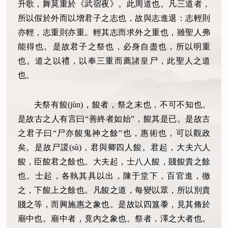
升歌，舞莫重於《武宿夜》。此周道也。凡三道者，
所以假於外而以增君子之志也，故與志進退：志輕則
亦輕，志重則亦重。輕其志而求外之重也，雖聖人弗
能得也。是故君子之祭也，必身自盡也，所以明重
也。道之以禮，以奉三重而薦諸皇尸，此聖人之道
也。
夫祭有餕(jùn)，餕者，祭之末也，不可不知也。
是故古之人有言曰“善終者如始”，餕其是已。是故古
之君子曰“尸亦餕鬼神之餘”也，惠術也，可以觀政
矣。是故尸謖(sù)，君與卿四人餕。君起，大夫六人
餕，臣餕君之餘也。大夫起，士八人餕，賤餕貴之餘
也。士起，各執其具以出，陳于堂下，百官進，徹
之，下餕上之餘也。凡餕之道，每變以眾，所以別貴
賤之等，而興施惠之象也。是故以四簋黍，見其脩於
廟中也。廟中者，竟內之象也。祭者，澤之大者也。