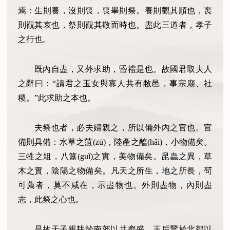
焉：生則養，沒則喪，喪畢則祭。養則觀其順也，喪
則觀其哀也，祭則觀其敬而時也。盡此三道者，孝子
之行也。
既內自盡，又外求助，昏禮是也。故國君取夫人
之辭曰：“請君之玉女與寡人共有敝邑，事宗廟、社
稷。”此求助之本也。
夫祭也者，必夫婦親之，所以備外內之官也。官
備則具備：水草之菹(zū)，陸產之醢(hǎi)，小物備矣。
三牲之俎，八簋(guǐ)之實，美物備矣。昆蟲之異，草
木之實，陰陽之物備矣。凡天之所生，地之所長，茍
可薦者，莫不咸在，示盡物也。外則盡物，內則盡
志，此祭之心也。
是故天子親耕於南郊以共齊盛，王后蠶於北郊以