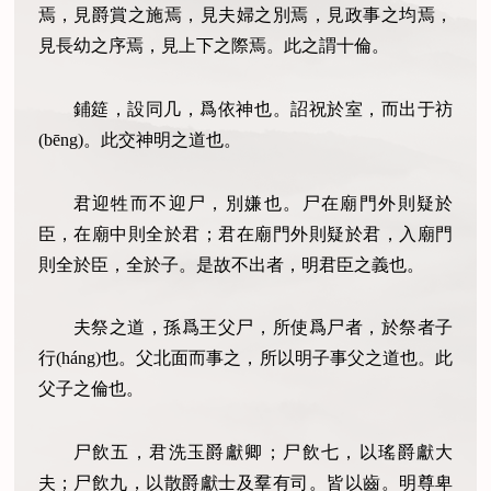
焉，見爵賞之施焉，見夫婦之別焉，見政事之均焉，
見長幼之序焉，見上下之際焉。此之謂十倫。
鋪筵，設同几，爲依神也。詔祝於室，而出于祊
(bēng)。此交神明之道也。
君迎牲而不迎尸，別嫌也。尸在廟門外則疑於
臣，在廟中則全於君；君在廟門外則疑於君，入廟門
則全於臣，全於子。是故不出者，明君臣之義也。
夫祭之道，孫爲王父尸，所使爲尸者，於祭者子
行(háng)也。父北面而事之，所以明子事父之道也。此
父子之倫也。
尸飲五，君洗玉爵獻卿；尸飲七，以瑤爵獻大
夫；尸飲九，以散爵獻士及羣有司。皆以齒。明尊卑