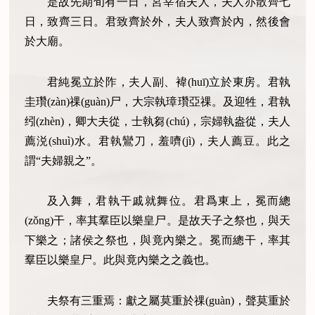
是故先期旬有一日，宮宰宿夫人，夫人亦散齊七
日，致齊三日。君致齊於外，夫人致齊於內，然後會
於大廟。
君純冕立於阼，夫人副、褘(huī)立於東房。君執
圭瓚(zàn)祼(guàn)尸，大宗執璋瓚亞祼。及迎牲，君執
纼(zhèn)，卿大夫從，士執芻(chú)，宗婦執盎從，夫人
薦涚(shuì)水。君執鸞刀，羞嚌(jì)，夫人薦豆。此之
謂“夫婦親之”。
及入舞，君執干戚就舞位。君爲東上，冕而總
(zǒng)干，率其羣臣以樂皇尸。是故天子之祭也，與天
下樂之；諸侯之祭也，與竟內樂之。冕而總干，率其
羣臣以樂皇尸。此與竟內樂之之義也。
夫祭有三重焉：獻之屬莫重於祼(guàn)，聲莫重於