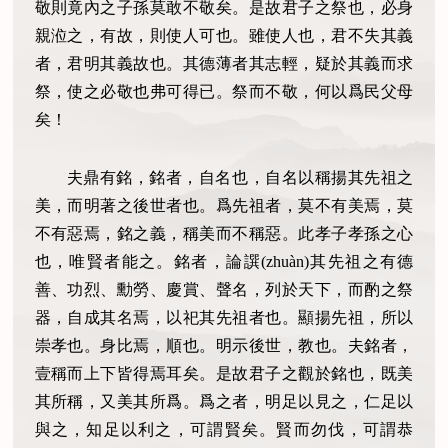
敬則竟內之子孫莫敢不敬矣。是故君子之祭也，必身
親涖之，有故，則使人可也。雖使人也，君不失其義
者，君明其義故也。其德薄者其志輕，疑於其義而求
祭，使之必敬也弗可得已。祭而不敬，何以爲民父母
矣！
夫鼎有銘，銘者，自名也，自名以稱揚其先祖之
美，而明著之後世者也。爲先祖者，莫不有美焉，莫
不有惡焉，銘之義，稱美而不稱惡。此孝子孝孫之心
也，唯賢者能之。銘者，論譔(zhuàn)其先祖之有德
善、功烈、勳勞、慶賞、聲名，列於天下，而酌之祭
器，自成其名焉，以祀其先祖者也。顯揚先祖，所以
崇孝也。身比焉，順也。明示後世，教也。夫銘者，
壹稱而上下皆得焉耳矣。是故君子之觀於銘也，既美
其所稱，又美其所爲。爲之者，明足以見之，仁足以
與之，知足以利之，可謂賢矣。賢而勿伐，可謂恭