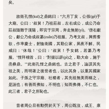
矣。
故衛孔悝(kuī)之鼎銘曰：“六月丁亥，公假(gé)于
大廟。公曰：‘叔舅！乃祖莊叔，左右成公，成公乃命
莊叔隨難于漢陽，即宮于宗周，奔走無射(yì)。’啓右獻
公，獻公乃命成叔纂(zuǎn)乃祖服。乃考文叔，興舊耆
欲，作率慶士，躬恤衛國，其勤公家，夙夜不解。民
咸曰：‘休哉！’公曰：‘叔舅！予女銘，若纂乃考
服。’悝拜稽首，曰：‘對揚以辟(pì)之，勤大命，施于
烝彝鼎。’”此衛孔悝之鼎銘也。古之君子，論譔其先
祖之美，而明著之後世者也，以比其身，以重其國家
如此。子孫之守宗廟、社稷者，其先祖無美而稱之，
是誣也；有善而弗知，不明也；知而弗傳，不仁也。
此三者，君子之所恥也。
昔者周公旦有勳勞於天下，周公既沒，成王、康