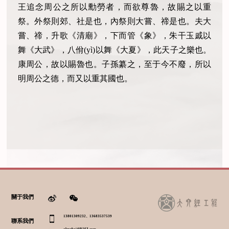
王追念周公之所以勳勞者，而欲尊魯，故賜之以重
祭。外祭則郊、社是也，內祭則大嘗、禘是也。夫大
嘗、禘，升歌《清廟》，下而管《象》，朱干玉戚以
舞《大武》，八佾(yì)以舞《大夏》，此天子之樂也。
康周公，故以賜魯也。子孫纂之，至于今不廢，所以
明周公之德，而又以重其國也。
關于我們
13801309232、13683537539
聯系我們
alexzhaid@163.com