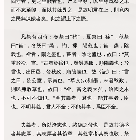
四守者，吏之至賤者也。尸又至尊，以至尊既祭之末
而不忘至賤，而以其餘畀之，是故明君在上，則竟內
之民無凍餒者矣。此之謂上下之際。
凡祭有四時：春祭曰“礿”，夏祭曰“禘”，秋祭
曰“嘗”，冬祭曰“烝”。礿、禘，陽義也；嘗、烝，陰
義也。禘者，陽之盛也，嘗者，陰之盛也，故曰：“莫
重於禘、嘗。”古者於禘也，發爵賜服，順陽義也；於
嘗也，出田邑，發秋政，順陰義也。故《記》曰：“嘗
之日，發公室，示賞也。”草艾(yì)則墨，未發秋政，
則民弗敢草也。故曰：“禘、嘗之義大矣，治國之本
也，不可不知也。”明其義者，君也；能其事者，臣
也。不明其義，君人不全；不能其事，爲臣不全。
夫義者，所以濟志也，諸德之發也。是故其德盛
者其志厚，其志厚者其義章，其義章者其祭也敬，祭