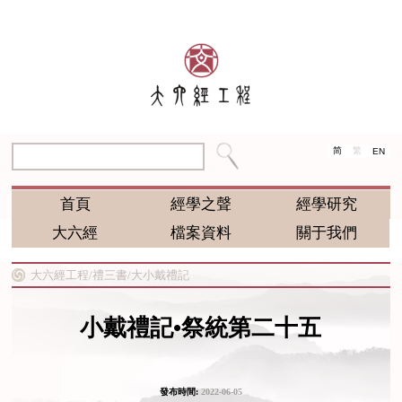
简
繁
EN
首頁
經學之聲
經學研究
大六經
檔案資料
關于我們
大六經工程/
禮三書/
大小戴禮記
小戴禮記•祭統第二十五
發布時間:
2022-06-05