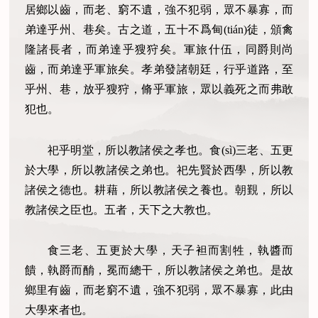
居鄉以齒，而老、窮不遺，強不犯弱，眾不暴寡，而
弟達乎州、巷矣。古之道，五十不爲甸(tián)徒，頒禽
隆諸長者，而弟達乎獀狩矣。軍旅什伍，同爵則尚
齒，而弟達乎軍旅矣。孝弟發諸朝廷，行乎道路，至
乎州、巷，放乎獀狩，脩乎軍旅，眾以義死之而弗敢
犯也。
祀乎明堂，所以教諸侯之孝也。食(sì)三老、五更
於大學，所以教諸侯之弟也。祀先賢於西學，所以教
諸侯之德也。耕藉，所以教諸侯之養也。朝覲，所以
教諸侯之臣也。五者，天下之大教也。
食三老、五更於大學，天子袒而割牲，執醬而
饋，執爵而酳，冕而總干，所以教諸侯之弟也。是故
鄉里有齒，而老窮不遺，強不犯弱，眾不暴寡，此由
大學來者也。