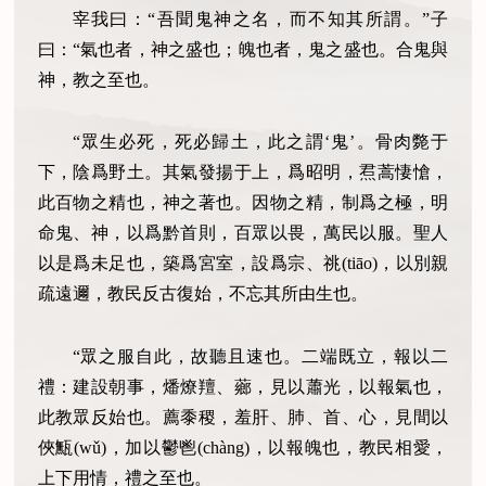
宰我曰：“吾聞鬼神之名，而不知其所謂。”子
曰：“氣也者，神之盛也；魄也者，鬼之盛也。合鬼與
神，教之至也。
“眾生必死，死必歸土，此之謂‘鬼’。骨肉斃于
下，陰爲野土。其氣發揚于上，爲昭明，焄蒿悽愴，
此百物之精也，神之著也。因物之精，制爲之極，明
命鬼、神，以爲黔首則，百眾以畏，萬民以服。聖人
以是爲未足也，築爲宮室，設爲宗、祧(tiāo)，以別親
疏遠邇，教民反古復始，不忘其所由生也。
“眾之服自此，故聽且速也。二端既立，報以二
禮：建設朝事，燔燎羶、薌，見以蕭光，以報氣也，
此教眾反始也。薦黍稷，羞肝、肺、首、心，見間以
俠甒(wǔ)，加以鬱鬯(chàng)，以報魄也，教民相愛，
上下用情，禮之至也。