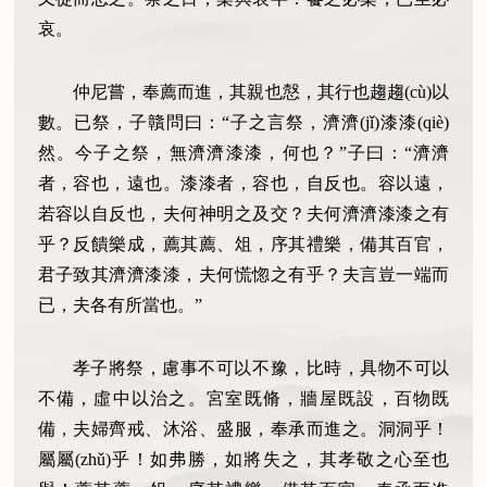
哀。
仲尼嘗，奉薦而進，其親也慤，其行也趨趨(cù)以
數。已祭，子贛問曰：“子之言祭，濟濟(jǐ)漆漆(qiè)
然。今子之祭，無濟濟漆漆，何也？”子曰：“濟濟
者，容也，遠也。漆漆者，容也，自反也。容以遠，
若容以自反也，夫何神明之及交？夫何濟濟漆漆之有
乎？反饋樂成，薦其薦、俎，序其禮樂，備其百官，
君子致其濟濟漆漆，夫何慌惚之有乎？夫言豈一端而
已，夫各有所當也。”
孝子將祭，慮事不可以不豫，比時，具物不可以
不備，虛中以治之。宮室既脩，牆屋既設，百物既
備，夫婦齊戒、沐浴、盛服，奉承而進之。洞洞乎！
屬屬(zhǔ)乎！如弗勝，如將失之，其孝敬之心至也