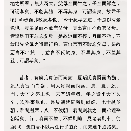
地之所養，無人爲大。父母全而生之，子全而歸之，
可謂孝矣。不虧其體，不辱其身，可謂全矣。故君子
頃(kuǐ)步而弗敢忘孝也。’今予忘孝之道，予是以有憂
色也。壹舉足而不敢忘父母，壹出言而不敢忘父母。
壹舉足而不敢忘父母，是故道而不徑，舟而不游，不
敢以先父母之遺體行殆。壹出言而不敢忘父母，是故
惡言不出於口，忿言不反於身。不辱其身，不羞其
親，可謂孝矣。”
昔者，有虞氏貴德而尚齒，夏后氏貴爵而尚齒，
殷人貴富而尚齒，周人貴親而尚齒。虞、夏、殷、
周，天下之盛王也，未有遺年者。年之貴乎天下久
矣，次乎事親也。是故朝廷同爵則尚齒。七十杖於
朝，君問則席，八十不俟朝，君問則就之，而弟達乎
朝廷矣。行，肩而不並，不錯則隨，見老者則車、徒
辟(bì)。斑白者不以其任行乎道路，而弟達乎道路矣。