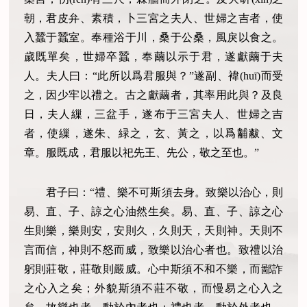
朝，君皮弁、素積，卜三宮之夫人、世婦之吉者，使
入蠶于蠶室。奉種浴于川，桑于公桑，風戾以食之。
歲既單矣，世婦卒蠶，奉繭以示于君，遂獻繭于夫
人。夫人曰：“此所以爲君服與？”遂副、褘(huī)而受
之，因少牢以禮之。古之獻繭者，其率用此與？及良
日，夫人繅，三盆手，遂布于三宮夫人、世婦之吉
者，使繅，遂朱、緑之，玄、黃之，以爲黼黻、文
章。服既成，君服以祀先王、先公，敬之至也。”
君子曰：“禮、樂不可斯須去身。致樂以治心，則
易、直、子、諒之心油然生矣。易、直、子、諒之心
生則樂，樂則安，安則久，久則天，天則神。天則不
言而信，神則不怒而威，致樂以治心者也。致禮以治
躬則莊敬，莊敬則嚴威。心中斯須不和不樂，而鄙詐
之心入之矣；外貌斯須不莊不敬，而慢易之心入之