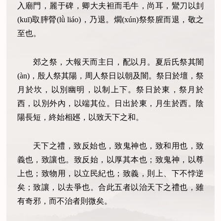
入廟門，麗于碑，卿大夫袒而毛牛，尚耳，鸞刀以刲
(kuī)取膟膋(lǜ liáo)，乃退。爓(xún)祭祭腥而退，敬之
至也。
郊之祭，大報天而主日，配以月。夏后氏祭其闇
(àn)，殷人祭其陽，周人祭日以朝及闇。祭日於壇，祭
月於坎，以別幽明，以制上下。祭日於東，祭月於
西，以別外內，以端其位。日出於東，月生於西。陰
陽長短，終始相廵，以致天下之和。
天下之禮，致反始也，致鬼神也，致和用也，致
義也，致讓也。致反始，以厚其本也；致鬼神，以尊
上也；致物用，以立民紀也；致義，則上、下不悖逆
矣；致讓，以去爭也。合此五者以治天下之禮也，雖
有奇邪，而不治者則微矣。