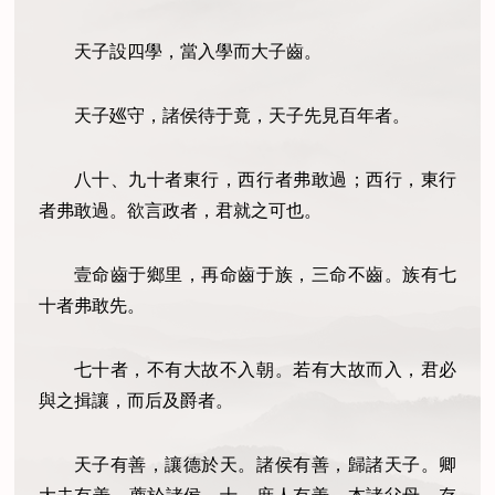
天子設四學，當入學而大子齒。
天子廵守，諸侯待于竟，天子先見百年者。
八十、九十者東行，西行者弗敢過；西行，東行
者弗敢過。欲言政者，君就之可也。
壹命齒于鄉里，再命齒于族，三命不齒。族有七
十者弗敢先。
七十者，不有大故不入朝。若有大故而入，君必
與之揖讓，而后及爵者。
天子有善，讓德於天。諸侯有善，歸諸天子。卿