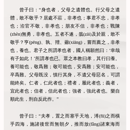
曾子曰：“身也者，父母之遺體也。行父母之遺
體，敢不敬乎？居處不莊，非孝也；事君不忠，非孝
也；涖官不敬，非孝也；朋友不信，非孝也；戰陳
(zhèn)無勇，非孝也。五者不遂，烖(zāi)及於親，敢不
敬乎？亨(pēng)、孰、羶、薌(xiāng)，嘗而薦之，非孝
也，養也。君子之所謂孝也者，國人稱願然曰：‘幸哉
有子如此！’所謂孝也已。眾之本教曰孝，其行曰養。
養可能也，敬爲難；敬可能也，安爲難；安可能也，
卒爲難。父母既没，慎行其身，不遺父母惡名，可謂
能終矣。仁者，仁此者也；禮者，履此者也；義者，
宜此者也；信者，信此者也；強者，強此者也。樂自
順此生，刑自反此作。”
曾子曰：“夫孝，置之而塞乎天地，溥(fū)之而橫
乎四海，施諸後世而無朝夕，推而放(fǎng)諸東海而