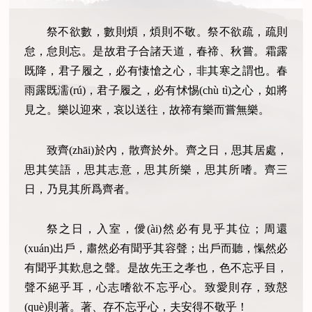
祭不欲數，數則煩，煩則不敬。祭不欲疏，疏則
怠，怠則忘。是故君子合諸天道，春禘、秋嘗。霜露
既降，君子履之，必有悽愴之心，非其寒之謂也。春
雨露既濡(rú)，君子履之，必有怵惕(chù tì)之心，如將
見之。樂以迎來，哀以送往，故禘有樂而嘗無樂。
致齊(zhāi)於內，散齊於外。齊之日，思其居處，
思其笑語，思其志意，思其所樂，思其所嗜。齊三
日，乃見其所爲齊者。
祭之日，入室，僾(ài)然必有見乎其位；周還
(xuán)出戶，肅然必有聞乎其容聲；出戶而聽，愾然必
有聞乎其歎息之聲。是故先王之孝也，色不忘乎目，
聲不絕乎耳，心志嗜欲不忘乎心。致愛則存，致慤
(què)則著。著、存不忘乎心，夫安得不敬乎！