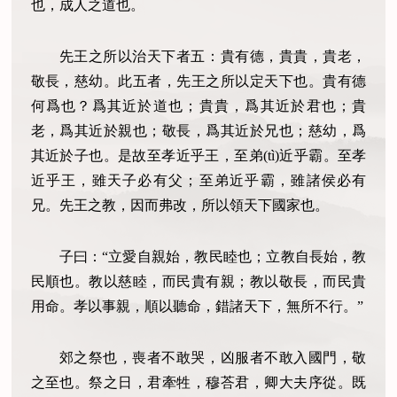
也，成人之道也。
先王之所以治天下者五：貴有德，貴貴，貴老，
敬長，慈幼。此五者，先王之所以定天下也。貴有德
何爲也？爲其近於道也；貴貴，爲其近於君也；貴
老，爲其近於親也；敬長，爲其近於兄也；慈幼，爲
其近於子也。是故至孝近乎王，至弟(tì)近乎霸。至孝
近乎王，雖天子必有父；至弟近乎霸，雖諸侯必有
兄。先王之教，因而弗改，所以領天下國家也。
子曰：“立愛自親始，教民睦也；立教自長始，教
民順也。教以慈睦，而民貴有親；教以敬長，而民貴
用命。孝以事親，順以聽命，錯諸天下，無所不行。”
郊之祭也，喪者不敢哭，凶服者不敢入國門，敬
之至也。祭之日，君牽牲，穆荅君，卿大夫序從。既