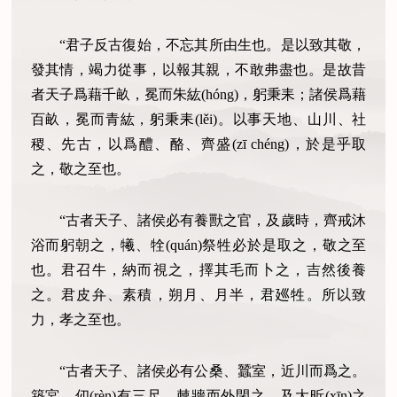
“君子反古復始，不忘其所由生也。是以致其敬，
發其情，竭力從事，以報其親，不敢弗盡也。是故昔
者天子爲藉千畝，冕而朱紘(hóng)，躬秉耒；諸侯爲藉
百畝，冕而青紘，躬秉耒(lěi)。以事天地、山川、社
稷、先古，以爲醴、酪、齊盛(zī chéng)，於是乎取
之，敬之至也。
“古者天子、諸侯必有養獸之官，及歲時，齊戒沐
浴而躬朝之，犧、牷(quán)祭牲必於是取之，敬之至
也。君召牛，納而視之，擇其毛而卜之，吉然後養
之。君皮弁、素積，朔月、月半，君廵牲。所以致
力，孝之至也。
“古者天子、諸侯必有公桑、蠶室，近川而爲之。
築宮，仞(rèn)有三尺，棘牆而外閉之。及大昕(xīn)之