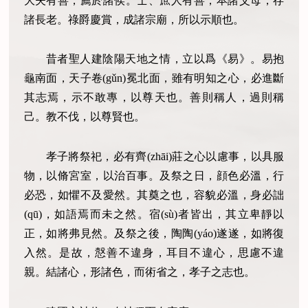
大夫有善，薦於諸侯。士、庶人有善，本諸父母，存
諸長老。祿爵慶賞，成諸宗廟，所以示順也。
昔者聖人建陰陽天地之情，立以爲《易》。易抱
龜南面，天子卷(gǔn)冕北面，雖有明知之心，必進斷
其志焉，示不敢專，以尊天也。善則稱人，過則稱
己。教不伐，以尊賢也。
孝子將祭祀，必有齊(zhāi)莊之心以慮事，以具服
物，以脩宮室，以治百事。及祭之日，顔色必溫，行
必恐，如懼不及愛然。其奠之也，容貌必溫，身必詘
(qū)，如語焉而未之然。宿(sù)者皆出，其立卑靜以
正，如將弗見然。及祭之後，陶陶(yáo)遂遂，如將復
入然。是故，慤善不違身，耳目不違心，思慮不違
親。結諸心，形諸色，而術省之，孝子之志也。