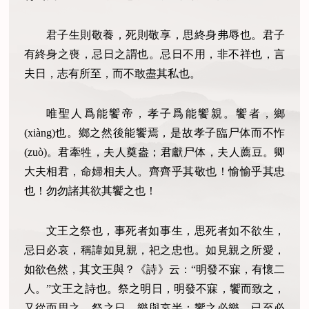
君子生則敬養，死則敬享，思終身弗辱也。君子
有終身之喪，忌日之謂也。忌日不用，非不祥也，言
夫日，志有所至，而不敢盡其私也。
唯聖人爲能饗帝，孝子爲能饗親。饗者，鄉
(xiàng)也。鄉之然後能饗焉，是故孝子臨尸体而不怍
(zuò)。君牽牲，夫人奠盎；君獻尸体，夫人薦豆。卿
大夫相君，命婦相夫人。齊齊乎其敬也！愉愉乎其忠
也！勿勿諸其欲其饗之也！
文王之祭也，事死者如事生，思死者如不欲生，
忌日必哀，稱諱如見親，祀之忠也。如見親之所愛，
如欲色然，其文王與？《詩》云：“明發不寐，有懷二
人。”文王之詩也。祭之明日，明發不寐，饗而致之，
又從而思之。祭之日，樂與哀半：饗之必樂，已至必