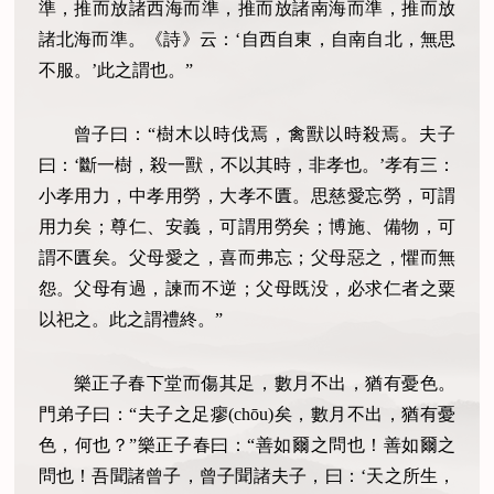
準，推而放諸西海而準，推而放諸南海而準，推而放
諸北海而準。《詩》云：‘自西自東，自南自北，無思
不服。’此之謂也。”
曾子曰：“樹木以時伐焉，禽獸以時殺焉。夫子
曰：‘斷一樹，殺一獸，不以其時，非孝也。’孝有三：
小孝用力，中孝用勞，大孝不匱。思慈愛忘勞，可謂
用力矣；尊仁、安義，可謂用勞矣；博施、備物，可
謂不匱矣。父母愛之，喜而弗忘；父母惡之，懼而無
怨。父母有過，諫而不逆；父母既没，必求仁者之粟
以祀之。此之謂禮終。”
樂正子春下堂而傷其足，數月不出，猶有憂色。
門弟子曰：“夫子之足瘳(chōu)矣，數月不出，猶有憂
色，何也？”樂正子春曰：“善如爾之問也！善如爾之
問也！吾聞諸曾子，曾子聞諸夫子，曰：‘天之所生，