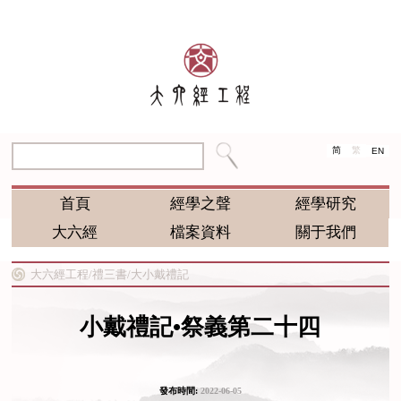
简
繁
EN
首頁
經學之聲
經學研究
大六經
檔案資料
關于我們
大六經工程/
禮三書/
大小戴禮記
小戴禮記•祭義第二十四
發布時間:
2022-06-05