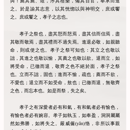
與！薦其薦、俎，序其禮樂，備其百官，奉承而進
之。於是諭其志意，以其恍惚以與神明交，庶或饗
之。庶或饗之，孝子之志也。
孝子之祭也，盡其慤而慤焉，盡其信而信焉，盡
其敬而敬焉，盡其禮而不過失焉。進退必敬，如親聽
命，則或使之也。孝子之祭可知也：其立之也敬以
詘，其進之也敬以愉，其薦之也敬以欲。退而立，如
將受命，已徹而退，敬齊之色不絕於面，孝子之祭
也。立而不詘，固也；進而不愉，疏也；薦而不欲，
不愛也；退立而不如受命，敖也；已徹而退，無敬齊
之色，而忘本也。如是而祭，失之矣。
孝子之有深愛者必有和氣，有和氣者必有愉色，
有愉色者必有婉容。孝子如執玉，如奉盈，洞洞屬屬
然如弗勝，如將失之。嚴威儼(yǎn)恪，非所以事親