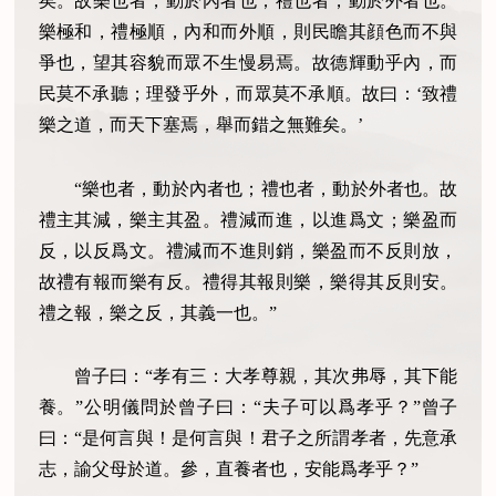
矣。故樂也者，動於內者也；禮也者，動於外者也。
樂極和，禮極順，內和而外順，則民瞻其顔色而不與
爭也，望其容貌而眾不生慢易焉。故德輝動乎內，而
民莫不承聽；理發乎外，而眾莫不承順。故曰：‘致禮
樂之道，而天下塞焉，舉而錯之無難矣。’
“樂也者，動於內者也；禮也者，動於外者也。故
禮主其減，樂主其盈。禮減而進，以進爲文；樂盈而
反，以反爲文。禮減而不進則銷，樂盈而不反則放，
故禮有報而樂有反。禮得其報則樂，樂得其反則安。
禮之報，樂之反，其義一也。”
曾子曰：“孝有三：大孝尊親，其次弗辱，其下能
養。”公明儀問於曾子曰：“夫子可以爲孝乎？”曾子
曰：“是何言與！是何言與！君子之所謂孝者，先意承
志，諭父母於道。參，直養者也，安能爲孝乎？”