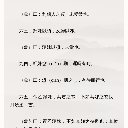
《象》曰：利幽人之貞，未變常也。
六三，歸妹以須，反歸以娣。
《象》曰：歸妹以須，未當也。
九四，歸妹愆（qiān）期，遲歸有時。
《象》曰：愆（qiān）期之志，有待而行也。
六五，帝乙歸妹，其君之袂，不如其娣之袂良。
月幾望，吉。
《象》曰：帝乙歸妹，不如其娣之袂良也；其位