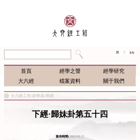
简
繁
EN
首頁
經學之聲
經學研究
大六經
檔案資料
關于我們
大六經工程/
經學易/
周易
下經·歸妹卦第五十四
發布時間:
2022-05-25