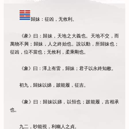
歸妹：征凶，无攸利。
《彖》曰：歸妹，天地之大義也。天地不交，而
萬物不興；歸妹，人之終始也。說以動，所歸妹也；
征凶，位不當也；无攸利，柔乘剛也。
《象》曰：澤上有雷，歸妹；君子以永終知敝。
初九，歸妹以娣，跛能履，征吉。
《象》曰：歸妹以娣，以恒也；跛能履，吉相承
也。
九二，眇能視，利幽人之貞。