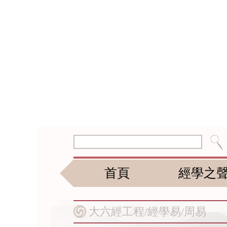
首頁
經學之
大六經工程/
經學易/
周易