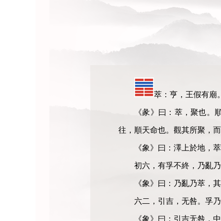
萃：亨，王假有廟
《彖》曰：萃，聚也。
往，順天命也。觀其所聚，
《象》曰：澤上於地，萃
初六，有孚不終，乃亂乃
《象》曰：乃亂乃萃，其
六二，引吉，无咎。孚乃
《象》曰：引吉无咎，中