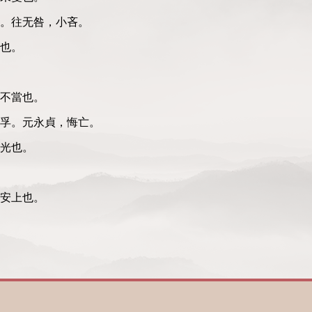
。往无咎，小吝。
也。
不當也。
孚。元永貞，悔亡。
光也。
安上也。