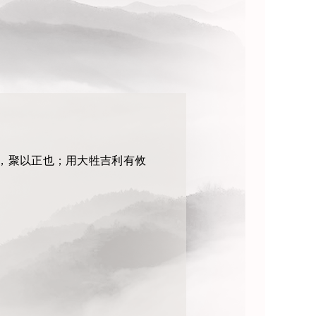
，聚以正也；用大牲吉利有攸