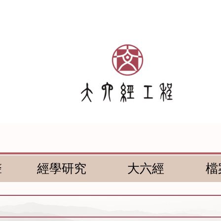
聲
經學研究
大六經
檔