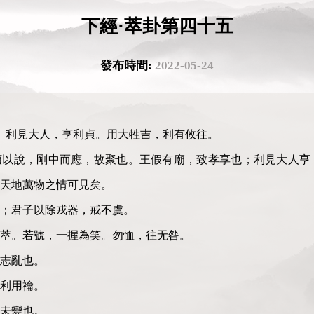
下經·萃卦第四十五
發布時間:
2022-05-24
。利見大人，亨利貞。用大牲吉，利有攸往。
順以說，剛中而應，故聚也。王假有廟，致孝享也；利見大人亨
而天地萬物之情可見矣。
；君子以除戎器，戒不虞。
萃。若號，一握為笑。勿恤，往无咎。
志亂也。
利用禴。
未變也。