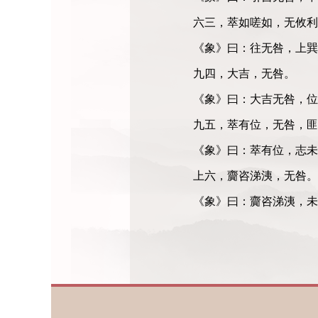
六三，萃如嗟如，无攸利
《象》曰：往无咎，上巽
九四，大吉，无咎。
《象》曰：大吉无咎，位
九五，萃有位，无咎，匪
《象》曰：萃有位，志未
上六，齎咨涕洟，无咎。
《象》曰：齎咨涕洟，未