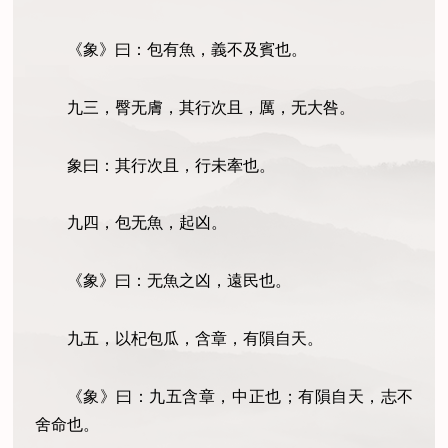
《象》曰：包有魚，義不及賓也。
九三，臀无膚，其行次且，厲，无大咎。
象曰：其行次且，行未牽也。
九四，包无魚，起凶。
《象》曰：无魚之凶，遠民也。
九五，以杞包瓜，含章，有隕自天。
《象》曰：九五含章，中正也；有隕自天，志不
舍命也。