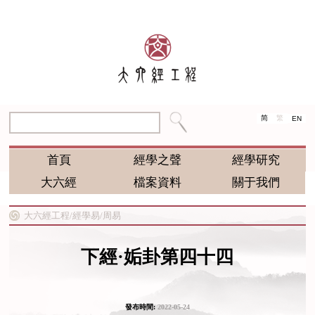
简
繁
EN
首頁
經學之聲
經學研究
大六經
檔案資料
關于我們
大六經工程/
經學易/
周易
下經·姤卦第四十四
發布時間:
2022-05-24