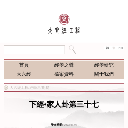
简
繁
EN
首頁
經學之聲
經學研究
大六經
檔案資料
關于我們
大六經工程/
經學易/
周易
下經•家人卦第三十七
發布時間:
2022-05-08