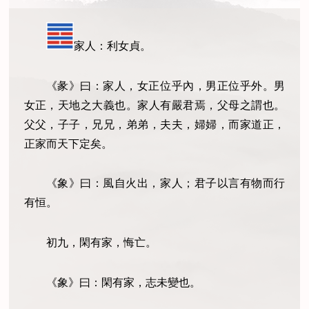
家人：利女貞。
《彖》曰：家人，女正位乎內，男正位乎外。男
女正，天地之大義也。家人有嚴君焉，父母之謂也。
父父，子子，兄兄，弟弟，夫夫，婦婦，而家道正，
正家而天下定矣。
《象》曰：風自火出，家人；君子以言有物而行
有恒。
初九，閑有家，悔亡。
《象》曰：閑有家，志未變也。