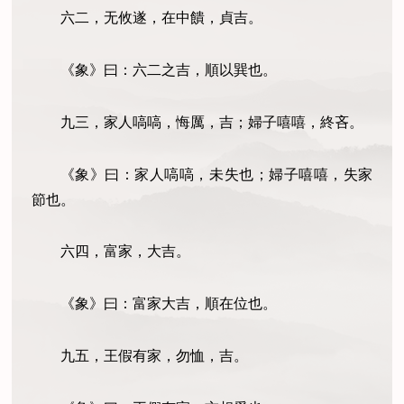
六二，无攸遂，在中饋，貞吉。
《象》曰：六二之吉，順以巽也。
九三，家人嗃嗃，悔厲，吉；婦子嘻嘻，終吝。
《象》曰：家人嗃嗃，未失也；婦子嘻嘻，失家
節也。
六四，富家，大吉。
《象》曰：富家大吉，順在位也。
九五，王假有家，勿恤，吉。