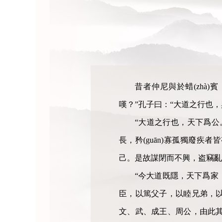
昔者仲尼與於蜡(zhà
嘆？”孔子曰：“大道之行也
“大道之行也，天下爲公
長，矜(guān)寡孤獨廢疾
己。是故謀閉而不興，盗竊
“今大道既隱，天下爲家
臣，以篤父子，以睦兄弟，
文、武、成王、周公，由此