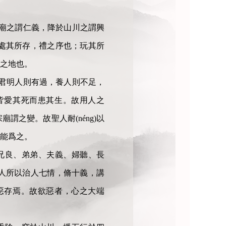
廟之謂仁義，降於山川之謂興
處其所存，禮之序也；玩其所
之地也。
君明人則有過，養人則不足，
皆愛其死而患其生。故用人之
之變。故聖人耐(néng)以
能爲之。
兄良、弟弟、夫義、婦聽、長
人所以治人七情，脩十義，講
惡存焉。故欲惡者，心之大端