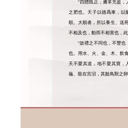
“四體既正，膚革充盈，
之肥也。天子以德爲車，以
順。大順者，所以養生、送
不相及也，動而不相害也，此
“故禮之不同也，不豐也
也。用水、火、金、木、飲
天不愛其道，地不愛其寶，人
龜、龍在宫沼，其餘鳥獸之卵