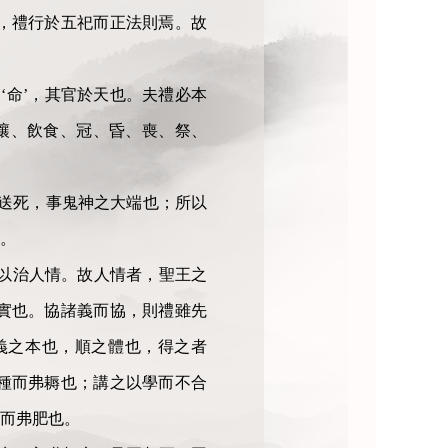
，禮行於五祀而正法則焉。故
‘命’，其官於天也。夫禮必本
讓、飲食、冠、昏、喪、祭、
送死，事鬼神之大端也；所以
。
，以治人情。故人情者，聖王之
實也。協諸義而協，則禮雖先
義之本也，順之體也，得之者
種而弗耨也；講之以學而不合
而弗肥也。