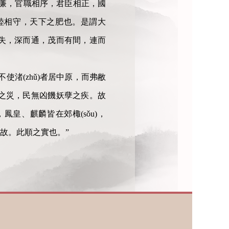
廉，官職相序，君臣相正，國
睦相守，天下之肥也。是謂大
失，深而通，茂而有間，連而
渚(zhǔ)者居中原，而弗敝
之災，民無凶饑妖孽之疾。故
皇、麒麟皆在郊棷(sǒu)，
故。此順之實也。”