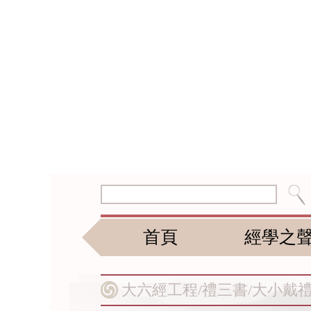
首頁
經學之
大六經工程/
禮三書/
大小戴