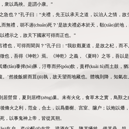
，衆以爲殃。是謂小康。”
之急也？”孔子曰：“夫禮，先王以承天之道，以治人之情，故
無禮，胡不遄(chuán)死？’是故夫禮必本於天，殽(xiào)
以禮示之，故天下國家可得而正也。”
言禮也，可得而聞與？”孔子曰：“我欲觀夏道，是故之杞，而
徵也，吾得《坤乾》焉。《坤乾》之義，《夏時》之等，吾以是
(fán)黍捭(bò)豚，汙尊而抔(póu)飲，蕢桴(kuài fú)而
復。’然後飯腥而苴(jū)孰，故天望而地藏也。體魄則降，知氣
則居營窟，夏則居橧(zēng)巢。未有火化，食草木之實，鳥獸
後脩火之利，范金，合土，以爲臺榭、宫室、牖户；以炮以燔，以亨
死，以事鬼神上帝，皆從其朔。
hǎn)在户，粢(jì)醍(tǐ)在堂，澄酒在下。陳其犧牲，備其鼎