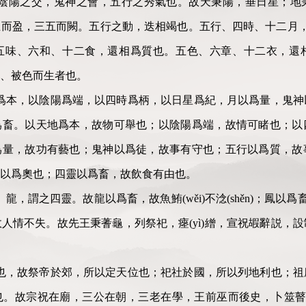
，陰陽之交，鬼神之會，五行之秀氣也。故天秉陽，垂日星；地
而盈，三五而闕。五行之動，迭相竭也。五行、四時、十二月，還(
五味、六和、十二食，還相爲質也。五色、六章、十二衣，還
、被色而生者也。
爲本，以陰陽爲端，以四時爲柄，以日星爲紀，月以爲量，鬼神
爲畜。以天地爲本，故物可舉也；以陰陽爲端，故情可睹也；以
爲量，故功有藝也；鬼神以爲徒，故事有守也；五行以爲質，故
以爲奧也；四靈以爲畜，故飲食有由也。
龍，謂之四靈。故龍以爲畜，故魚鮪(wěi)不淰(shěn)；鳳以爲
，故人情不失。故先王秉蓍龜，列祭祀，瘞(yì)繒，宣祝嘏辭説
也，故祭帝於郊，所以定天位也；祀社於國，所以列地利也；祖
。故宗祝在廟，三公在朝，三老在學，王前巫而後史，卜筮瞽(