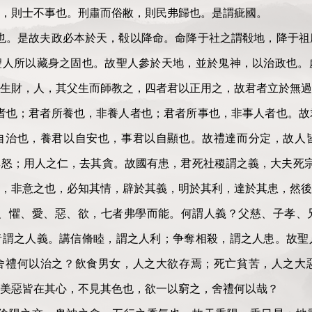
，則士不事也。刑肅而俗敝，則民弗歸也。是謂疵國。
也。是故夫政必本於天，殽以降命。命降于社之謂殽地，降于祖
聖人所以藏身之固也。故聖人參於天地，並於鬼神，以治政也。
地生財，人，其父生而師教之，四者君以正用之，故君者立於無過
者也；君者所養也，非養人者也；君者所事也，非事人者也。故
自治也，養君以自安也，事君以自顯也。故禮達而分定，故人
怒；用人之仁，去其貪。故國有患，君死社稷謂之義，大夫死宗廟謂
者，非意之也，必知其情，辟於其義，明於其利，達於其患，然後
哀、懼、愛、惡、欲，七者弗學而能。何謂人義？父慈、子孝、
者謂之人義。講信脩睦，謂之人利；争奪相殺，謂之人患。故聖
舍禮何以治之？飲食男女，人之大欲存焉；死亡貧苦，人之大
美惡皆在其心，不見其色也，欲一以窮之，舍禮何以哉？