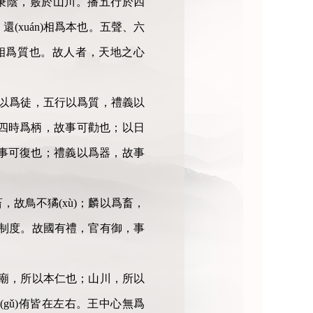
秉陰，竅於山川。播五行於四
xuán)相爲本也。五聲、六
相爲質也。故人者，天地之心
以爲徒，五行以爲質，禮義以
四時爲柄，故事可勸也；以日
事可復也；禮義以爲器，故事
畜，故鳥不獝(xù)；麟以爲畜，
，設制度。故國有禮，官有御，事
廟，所以本仁也；山川，所以
gǔ)侑皆在左右。王中心無爲