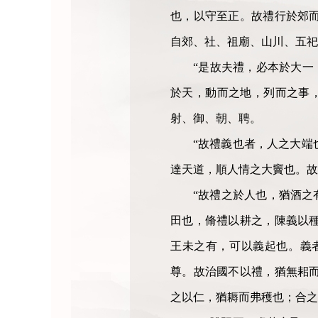
也，以守至正。故禮行於郊
自郊、社、祖廟、山川、五
“是故夫禮，必本於大一
於天，動而之地，列而之事，
射、御、朝、聘。
“故禮義也者，人之大端
達天道，順人情之大竇也。故
“故禮之於人也，猶酒之
田也，脩禮以耕之，陳義以
王未之有，可以義起也。義
尊。故治國不以禮，猶無耜
之以仁，猶耨而弗穫也；合