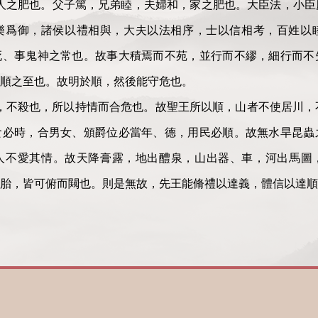
人之肥也。父子篤，兄弟睦，夫婦和，家之肥也。大臣法，小臣
樂爲御，諸侯以禮相與，大夫以法相序，士以信相考，百姓以
死、事鬼神之常也。故事大積焉而不苑，並行而不繆，細行而不
順之至也。故明於順，然後能守危也。
，不殺也，所以持情而合危也。故聖王所以順，山者不使居川，不使
食必時，合男女、頒爵位必當年、德，用民必順。故無水旱昆蟲
不愛其情。故天降膏露，地出醴泉，山出器、車，河出馬圖，鳳
胎，皆可俯而闚也。則是無故，先王能脩禮以達義，體信以達順