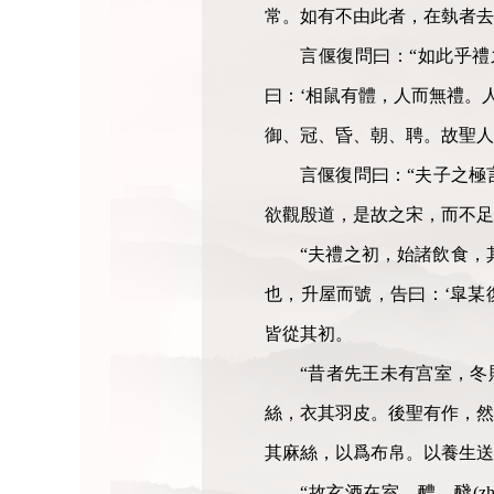
常。如有不由此者，在埶者去
言偃復問曰：“如此乎禮
曰：‘相鼠有體，人而無禮。人而
御、冠、昏、朝、聘。故聖人
言偃復問曰：“夫子之極
欲觀殷道，是故之宋，而不足
“夫禮之初，始諸飲食，其燔
也，升屋而號，告曰：‘皐某
皆從其初。
“昔者先王未有宫室，冬
絲，衣其羽皮。後聖有作，然
其麻絲，以爲布帛。以養生送
“故玄酒在室，醴、醆(z