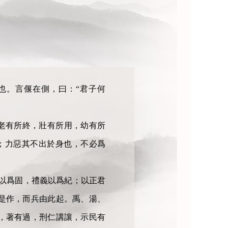
魯也。言偃在側，曰：“君子何
使老有所終，壯有所用，幼有所
於己；力惡其不出於身也，不必爲
以爲固，禮義以爲紀；以正君
是作，而兵由此起。禹、湯、
，著有過，刑仁講讓，示民有