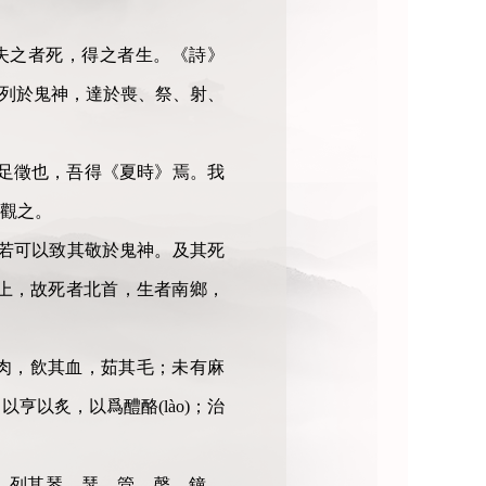
失之者死，得之者生。《詩》
於地，列於鬼神，達於喪、祭、射、
不足徵也，吾得《夏時》焉。我
觀之。
土鼓，猶若可以致其敬於鬼神。及其死
在上，故死者北首，生者南鄉，
之肉，飲其血，茹其毛；未有麻
以炙，以爲醴酪(lào)；治
、俎，列其琴、瑟、管、磬、鐘、