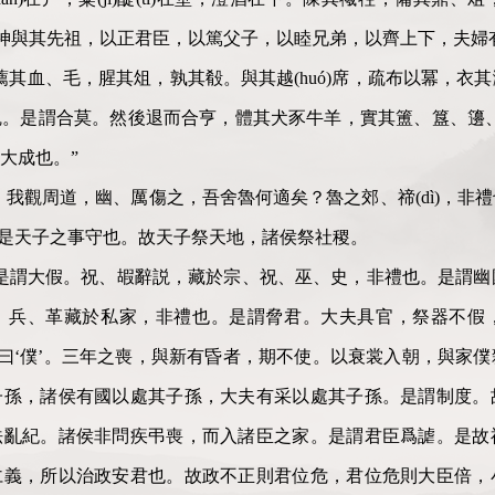
上神與其先祖，以正君臣，以篤父子，以睦兄弟，以齊上下，夫婦有
薦其血、毛，腥其俎，孰其殽。與其越(huó)席，疏布以冪，衣
。是謂合莫。然後退而合亨，體其犬豕牛羊，實其簠、簋、籩、豆、
大成也。”
哉！我觀周道，幽、厲傷之，吾舍魯何適矣？魯之郊、禘(dì)，
也。是天子之事守也。故天子祭天地，諸侯祭社稷。
謂大假。祝、嘏辭説，藏於宗、祝、巫、史，非禮也。是謂幽國。醆(z
、兵、革藏於私家，非禮也。是謂脅君。大夫具官，祭器不假
家曰‘僕’。三年之喪，與新有昏者，期不使。以衰裳入朝，與家
子孫，諸侯有國以處其子孫，大夫有采以處其子孫。是謂制度。
法亂紀。諸侯非問疾弔喪，而入諸臣之家。是謂君臣爲謔。是故
仁義，所以治政安君也。故政不正則君位危，君位危則大臣倍，