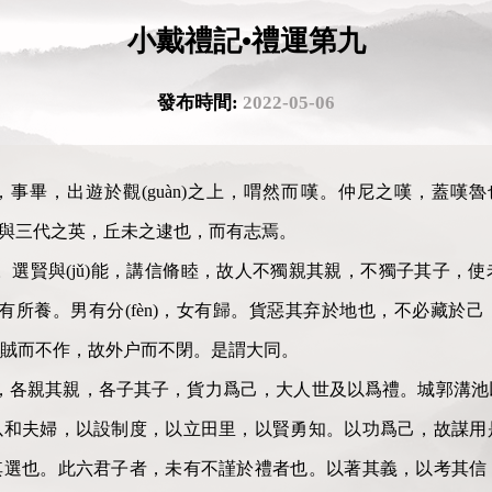
小戴禮記•禮運第九
發布時間:
2022-05-06
)賓，事畢，出遊於觀(guàn)之上，喟然而嘆。仲尼之嘆，蓋嘆
，與三代之英，丘未之逮也，而有志焉。
。選賢與(jǔ)能，講信脩睦，故人不獨親其親，不獨子其子，
者皆有所養。男有分(fèn)，女有歸。貨惡其弃於地也，不必藏
亂賊而不作，故外户而不閉。是謂大同。
，各親其親，各子其子，貨力爲己，大人世及以爲禮。城郭溝池
以和夫婦，以設制度，以立田里，以賢勇知。以功爲己，故謀用
其選也。此六君子者，未有不謹於禮者也。以著其義，以考其信