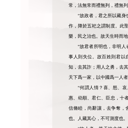
常，法無常而禮無列，禮無列
“故政者，君之所以藏身
作，降於五祀之謂制度。此
樂，民之治也。故天生時而
“故君者所明也，非明人
事人則失位。故百姓則君以
知，去其詐；用人之勇，去其
天下爲一家，以中國爲一人
“何謂人情？喜、怒、
惠、幼順、君仁、臣忠，十
信脩睦，尚辭讓，去争奪，
也。人藏其心，不可測度也。