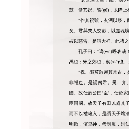
鼓，脩其祝、嘏(gǔ)，以降
“作其祝號，玄酒以祭，
炙。君與夫人交獻，以嘉魂魄
嘏以慈告。是謂大祥。此禮之
孔子曰：“嗚(wū)呼哀
禹也；宋之郊也，契(xiè)
“祝、嘏莫敢易其常古，是
非禮也。是謂僭君。冕、弁
國。故仕於公曰‘臣’，仕於
臣同國。故天子有田以處其
而不以禮籍入，是謂天子壞
明微，儐鬼神，考制度，別