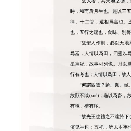
“故人者，其天地之德
時，和而后月生也。是以三五
律、十二管，還相爲宫也。
也，五行之端也，食味、別聲
“故聖人作則，必以天地
爲器，人情以爲田，四靈以
星爲紀，故事可列也。月以
行有考也；人情以爲田，故人
“何謂四靈？麟、鳳、龜、
故獸不狘(xuè)；龜以爲畜
有職，禮有序。
“故先王患禮之不達於下
儐鬼神也；五祀，所以本事也