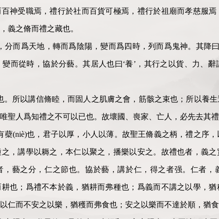
而百神受職焉，禮行於社而百貨可極焉，禮行於祖廟而孝慈服焉
祀，義之脩而禮之藏也。
，分而爲天地，轉而爲陰陽，變而爲四時，列而爲鬼神。其降曰
變而從時，協於分藝。其居人也曰‘養’，其行之以貨、力、辭
也。所以講信脩睦，而固人之肌膚之會，筋骸之束也；所以養生
唯聖人爲知禮之不可以已也。故壞國、喪家、亡人，必先去其禮
有蘗(niè)也，君子以厚，小人以薄。故聖王脩義之柄，禮之序
種之，講學以耨之，本仁以聚之，播樂以安之。故禮也者，義之
者，藝之分，仁之節也。協於藝，講於仁，得之者强。仁者，
而耕也；爲禮不本於義，猶耕而弗種也；爲義而不講之以學，猶
之以仁而不安之以樂，猶穫而弗食也；安之以樂而不達於順，猶食