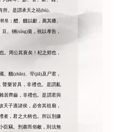
所。是謂承天之祜(hù)。
其澣帛；醴、醆以獻，薦其燔、
铏(xíng)羹，祝以孝告，
非禮也。周公其衰矣！杞之郊也，
hǎn)、斝(jiǎ)及尸君，
，聲樂皆具，非禮也。是謂亂
僕雜居齊齒，非禮也。是謂君與
故天子適諸侯，必舍其祖廟，
禮者，君之大柄也。所以別嫌
小臣竊。刑肅而俗敝，則法無