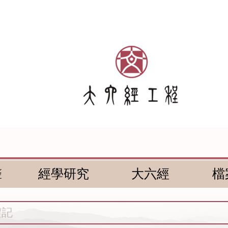
聲
經學研究
大六經
檔
禮記