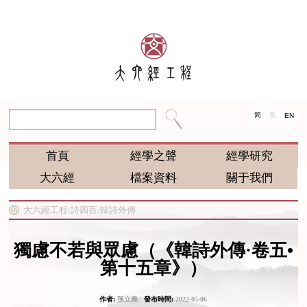
简
繁
EN
首頁
經學之聲
經學研究
大六經
檔案資料
關于我們
大六經工程/
詩四百/
韓詩外傳
獨慮不若與眾慮（《韓詩外傳·卷五•
第十五章》）
作者:
孫立堯
發布時間:
2022-05-06