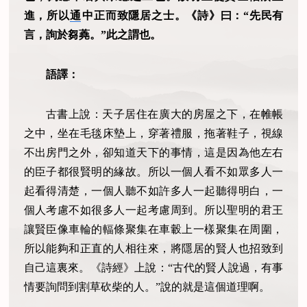
進，所以
通
中正而致隱居之士。《詩》曰：“先民有
言，詢於芻蕘。”此之謂也。
語譯：
古書上說：天子居住在廣大的房屋之下，在帷帳
之中，坐在毛毯床墊上，穿著禮服，拖著鞋子，視線
不出房門之外，卻知道天下的事情，這是因為他左右
的臣子都很賢明的緣故。所以一個人看不如眾多人一
起看得清楚，一個人聽不如許多人一起聽得明白，一
個人考慮不如很多人一起考慮周到。所以聖明的君王
讓賢臣像車輪的輻條聚集在車轂上一樣聚集在周圍，
所以能夠和正直的人相往來，將隱居的賢人也招致到
自己這裏來。《詩經》上說：“古代的賢人說過，有事
情要詢問到割草砍柴的人。”說的就是這個道理啊。