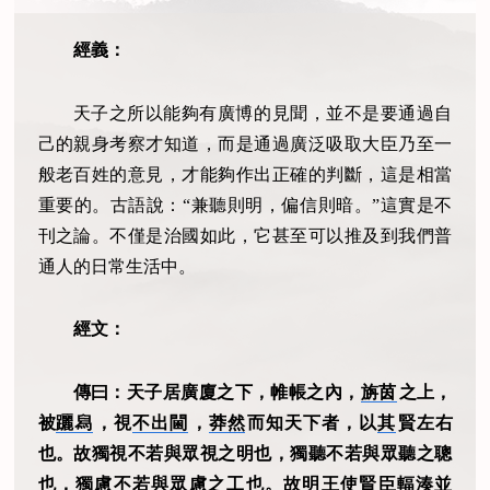
經義：
天子之所以能夠有廣博的見聞，並不是要通過自
己的親身考察才知道，而是通過廣泛吸取大臣乃至一
般老百姓的意見，才能夠作出正確的判斷，這是相當
重要的。古語說：“兼聽則明，偏信則暗。”這實是不
刊之論。不僅是治國如此，它甚至可以推及到我們普
通人的日常生活中。
經文：
傳曰：天子居廣廈之下，帷帳之內，
旃茵
之上，
被
躧舄
，視
不出閫
，
莽然
而知天下者，以
其
賢左右
也。故獨視不若與眾視之明也，獨聽不若與眾聽之聰
也，獨慮不若與眾慮之工也。故明王使賢臣輻湊並