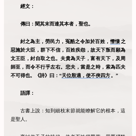
經文：
傳曰：聞其末而達其本者，聖也。
紂之為主，勞民力，冤酷之令加於百姓，
憯悽
之
惡施於大臣，群下不信，百姓疾怨，故天下叛而願為
文王臣，紂自取之也。夫貴為天子，富有天下，及周
師至，而令不行乎左右。悲夫，當是之時，索為匹夫
不可得也。《詩》曰：“
天位殷適，使不俠四方
。”
語譯：
古書上說：知到細枝末節就能瞭解它的根本，這
是聖人。