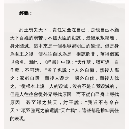
經義：
紂王喪失天下，責任完全在自己，是他自己不顧
天下百姓的勞苦，不聽大臣的勸諫，
最後眾叛親離，
身死國滅。這本來是一個很容易明白的道理。但是身
為君王之後，便往往自以為是，拒諫飾非，落得個萬
世惡名。因此，《尚書》中說：“天作孽，猶可違；自
作孽，不可活。”孟子也說：“人必自侮，然後人侮
之；家必自毀，而後人毀之；國必自伐，而後人伐
之。”從根本上說，人的毀滅，沒有不是自我毀滅的，
但是人往往會從外界尋找原因，而不從自己身上尋找
原因，甚至歸之於天，紂王說：“我豈不有命在
天？”項羽臨死之前還說“天亡我”，這些都是推卸責任
的表現。