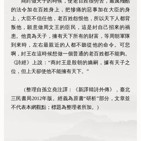
商紂做天子的時候，使老百姓很勞苦，嚴厲殘酷
的法令加在百姓身上，把慘痛的惡事加在大臣的身
上，大臣不信任他，老百姓怨恨他，所以天下人都背
叛他，願意做周文王的臣民，這是紂自己招來的禍
患。他貴為天子，擁有天下所有的財富，等周朝軍隊
到來時，左右最親近的人都不聽從他的命令。可悲
啊，紂王在這時候想做一個普通的老百姓都不能夠。
《詩經》上說：“商紂王是殷朝的嫡嗣，據有天子之
位，但上天卻使他不能擁有天下。”
（整理自孫立堯注譯：《新譯韓詩外傳》，臺北
三民書局2012年版。經義為原書“研析”部分，文章並
不代表本網觀點；標題為整理者所加。）