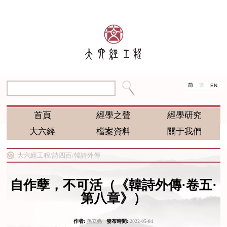
简
繁
EN
首頁
經學之聲
經學研究
大六經
檔案資料
關于我們
大六經工程/
詩四百/
韓詩外傳
自作孽，不可活（《韓詩外傳·卷五·
第八章》）
作者:
孫立堯
發布時間:
2022-05-04