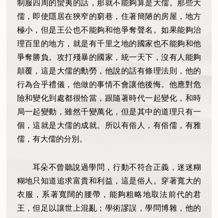
制服四周的蠻夷的話，那就不能夠算是大儒。那些大
儒，即使隱居在狹窄的窮巷，住著簡陋的房屋，地方
極小，但是王公也不能夠和他爭奪聲名。如果能夠治
理百里的地方，就是有千里之地的國家也不能夠和他
爭奪勝負。攻打殘暴的國家，統一天下，沒有人能夠
顛覆，這是大儒的勳勞，他說的話有條理法則，他的
行為合乎禮儀，他做的事情不會讓他後悔。他應對危
險和變化到處都很恰當，跟隨著時代一起變化，和時
局一起變動，雖然千變萬化，但是其中的道理只有一
個，這就是大儒的成就。所以有俗人，有俗儒，有雅
儒，有大儒的分別。
耳朵不曾聽說過學問，行動不符合正義，迷迷糊
糊地只知道追求富貴和利益，這是俗人。穿著寬大的
衣服，系著寬闊的腰帶，能夠粗略地取法前代的君
王，但足以讓世上混亂；學術謬誤，學問博雜，他的