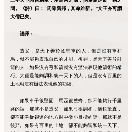
三年天下諸侯為臣，用萬乘之國，則
舉錯定於一朝之
間
。《詩》曰：“
周雖舊邦，其命維新
。”文王亦可謂
大儒已矣。
語譯：
造父，是天下善於駕馬車的人，但是沒有車和
馬，就不能夠表現自己的才能。後羿，是天下善於射
箭的人，如果沒有弓和箭就沒有辦法表現他箭術的精
巧。大儒是能夠調和統一天下的人，但是沒有百里的
土地就沒有辦法表現他的功績。
如果車子很堅固，馬匹很整齊，卻不能夠行千里
路的話，那就不是造父；如果弓很調和，箭也筆直，
卻不能夠從很遠的地方射中微小目標的話，那就不是
後羿。如果有百里的土地，卻不能夠調和統一天下、