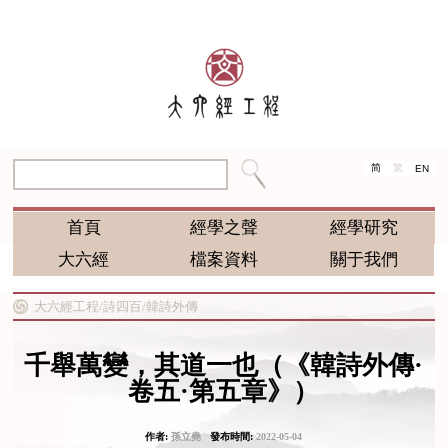
简
繁
EN
首頁
經學之聲
經學研究
大六經
檔案資料
關于我們
大六經工程/
詩四百/
韓詩外傳
千舉萬變，其道一也（《韓詩外傳·
卷五·第五章》）
作者:
孫立堯
發布時間:
2022-05-04