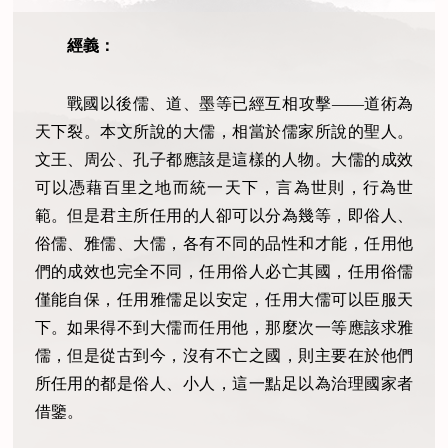
經義：
戰國以後儒、道、墨等已經互相攻擊——道術為
天下裂。本文所說的大儒，相當於儒家所說的聖人。
文王、周公、孔子都應該是這樣的人物。大儒的成效
可以憑藉百里之地而統一天下，言為世則，行為世
範。但是君主所任用的人卻可以分為幾等，即俗人、
俗儒、雅儒、大儒，各有不同的品性和才能，任用他
們的成效也完全不同，任用俗人必亡其國，任用俗儒
僅能自保，任用雅儒足以安定，任用大儒可以臣服天
下。如果得不到大儒而任用他，那麼次一等應該求雅
儒，但是從古到今，沒有不亡之國，則主要在於他們
所任用的都是俗人、小人，這一點足以為治理國家者
借鑒。