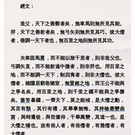
經文：
造父，天下之善禦者矣，無車馬則無所見其能。
羿，天下之善射者矣，無弓矢則無所見其巧。彼大儒
者，善調一天下者也，無百里之地則無所見其功。
夫車固馬
選
，而不能以致千里者，則非造父也。
弓調矢直，而不能射遠中微者，則非羿也。用百里之
地，而不能調一天下，制四夷者，則非大儒也。彼大
儒者，雖隱居窮巷陋室，無
置錐之地
，而王公不能與
之爭名矣。用百里之地，則千里之國不能與之爭勝
矣。
箠笞
暴國，一齊天下，莫之能傾，是大儒之勳，
其言有
類
，其行有禮，其舉事無悔。其
持檢應變曲
當
，與時遷徙，與世偃仰，千舉萬變，其道一也。是
大儒之
稽
也。故有俗人者，有俗儒者，有雅儒者，有
大儒者。