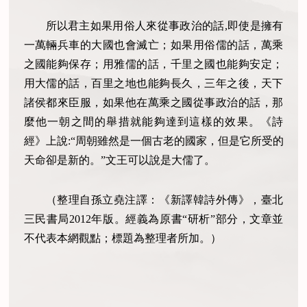
所以君主如果用俗人來從事政治的話,即使是擁有
一萬輛兵車的大國也會滅亡；如果用俗儒的話，萬乘
之國能夠保存；用雅儒的話，千里之國也能夠安定；
用大儒的話，百里之地也能夠長久，三年之後，天下
諸侯都來臣服，如果他在萬乘之國從事政治的話，那
麼他一朝之間的舉措就能夠達到這樣的效果。《詩
經》上說:“周朝雖然是一個古老的國家，但是它所受的
天命卻是新的。”文王可以說是大儒了。
（整理自孫立堯注譯：《新譯韓詩外傳》，臺北
三民書局2012年版。經義為原書“研析”部分，文章並
不代表本網觀點；標題為整理者所加。）