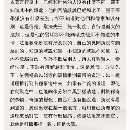
衣著言行舉止，已經和世俗的人沒有什麼不同，卻不
知道其中的壞處；他的言論談說已經和老子、墨子等
學派沒有什麼差別，卻不知道對他們和儒家加以分
別，這是俗儒。取法先王，統一制度，言行遵循大的
法則，但是他的賢明卻不能夠做成他所不知道的事
情，法度教化所沒有涉及到的，自己的見聞所沒有觸
及到的，知道的就說知道，不知道的就說不知道，對
內不欺騙自己，對外不欺騙別人，所以尊敬賢人，崇
尚法度，不敢有所懈怠和傲慢，這是雅儒。取法先
王，依循禮義以淺近的事情推測廣博的道理，以一種
道理推行到各種事情中去，如果有仁義的道理，即使
在烏獸之中，也能夠像分辨白黑那樣清楚，對於稀奇
的事物，奇怪的變化，自己所沒有聽說過、所沒有看
到過的，忽然出現在某一個地方，就用自己所理解的
道理來應對它，沒有什麼疑惑，依據法度來衡量它，
就像是符節那樣一致，這是大儒。