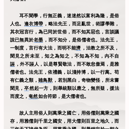
耳不聞學，行無正義，迷迷然以富利為隆，是俗
人也。
逢衣博帶
，略法先王，而足亂世，術謬學雜，
其衣冠言行，為已同於世俗，而不知其惡也，言談議
說已無異於
老墨
，而不知分，是俗儒者也。法先王，
一制度，言行有大法，而明不能
濟
，法教之所不及，
聞見之所未至，知之為知之，不知為不知，內不自
誣
，外不誣人，以是尊賢敬法，而不敢怠傲焉，是雅
儒者也。法先王，依禮義，以淺持博，以一行萬。苟
有仁義之類，
雖鳥獸
，若別黑白，奇物變怪，所未嘗
聞見，
卒
然起一方，則舉統類以應之，無所疑，援法
而度之，
奄然
如合符節，是大儒者也。
故人主用俗人則萬乘之國亡，用俗儒則萬乘之國
存，用雅儒則千里之國安，用大儒則百里之地久，而