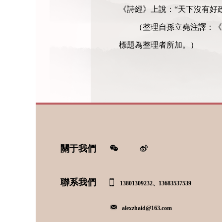
《詩經》上說：“天下沒有好
（整理自孫立堯注譯：《
標題為整理者所加。）
關于我們
聯系我們
13801309232、13683537539
alexzhaid@163.com