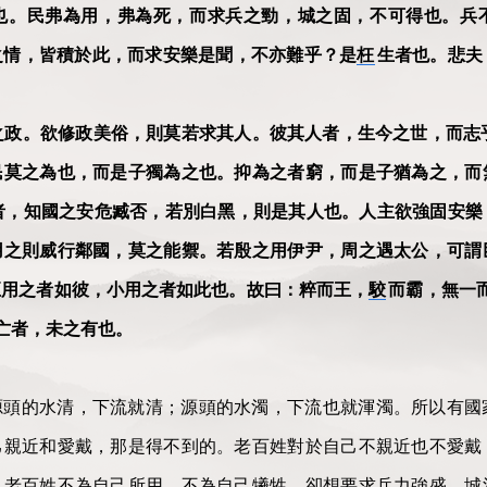
也。民弗為用，弗為死，而求兵之勁，城之固，不可得也。兵
之情，皆積於此，而求安樂是聞，不亦難乎？是
枉
生者也。悲夫
之政。欲修政美俗，則莫若求其人。彼其人者，生今之世，而志
民莫之為也，而是子獨為之也。抑為之者窮，而是子猶為之，而
者，知國之安危臧否，若別白黑，則是其人也。人主欲強固安樂
用之則威行鄰國，莫之能禦。若殷之用伊尹，周之遇太公，可謂
巨用之者如彼，小用之者如此也。故曰：粹而王，
駮
而霸，無一
亡者，未之有也。
源頭的水清，下流就清；源頭的水濁，下流也就渾濁。所以有國
己親近和愛戴，那是得不到的。老百姓對於自己不親近也不愛戴
。老百姓不為自己所用，不為自己犧牲，卻想要求兵力強盛，城