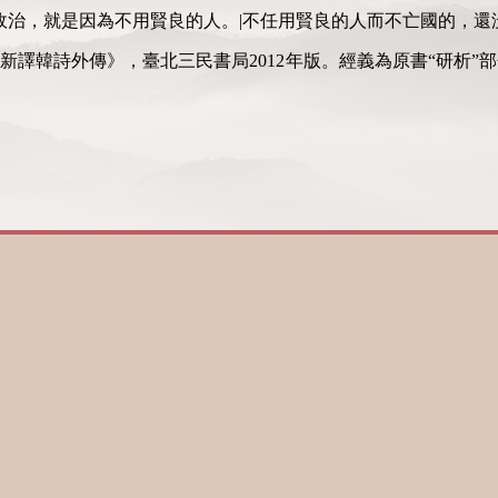
政治，就是因為不用賢良的人。|不任用賢良的人而不亡國的，還
新譯韓詩外傳》，臺北三民書局2012年版。經義為原書“研析”