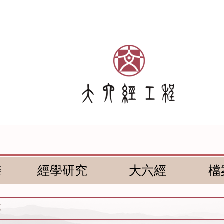
聲
經學研究
大六經
檔
傳