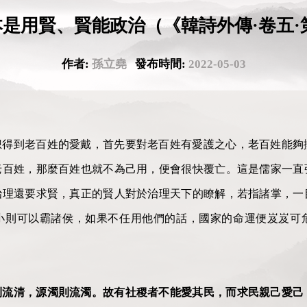
是用賢、賢能政治（《韓詩外傳·卷五·第
作者:
孫立堯
發布時間:
2022-05-03
想得到老百姓的愛戴，首先要對老百姓有愛護之心，老百姓能夠
老百姓，那麼百姓也就不為己用，便會很快覆亡。這是儒家一直
治理還要求賢，真正的賢人對於治理天下的瞭解，若指諸掌，一
小則可以霸諸侯，如果不任用他們的話，國家的命運便岌岌可
則流清，源濁則流濁。故有社稷者不能愛其民，而求民親己愛己