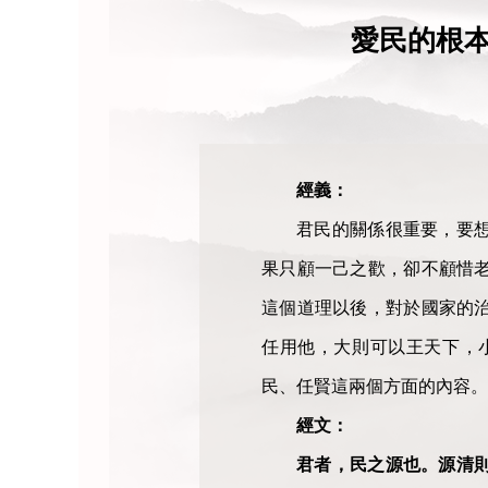
愛民的根本
經義：
君民的關係很重要，要
果只顧一己之歡，卻不顧惜
這個道理以後，對於國家的
任用他，大則可以王天下，
民、任賢這兩個方面的內容。
經文：
君者，民之源也。源清