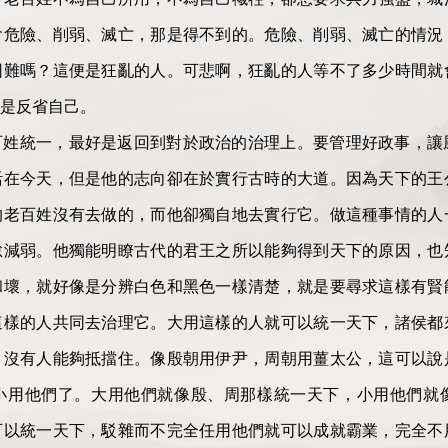
會危險、削弱、滅亡，那是得不到的。危險、削弱、滅亡的情況
困難嗎？這便是狂亂的人。可悲啊，狂亂的人等不了多少時間就
是反省自己。
百姓統一，最好是返回到對於政治的治理上。要管理好政事，讓
活在今天，但是他的志向卻在於實行古時的大道。因為天下的王
的老百姓沒有去做的，而他卻獨自地去實行它。做這種事情的人
怠減弱。他獨能明瞭古代的君王之所以能夠得到天下的原因，也
和壞，就好像是分辨白色和黑色一樣清楚，就是要尋求這樣有賢
這樣的人共同去治理它。大用這樣的人就可以統一天下，諸侯都
，沒有人能夠抵擋住。像殷朝用伊尹，周朝用薑太公，這可以說
小用他們了。大用他們就像殷、周那樣統一天下，小用他們就
可以統一天下，駁雜而不完全任用他們就可以成就霸業，完全不