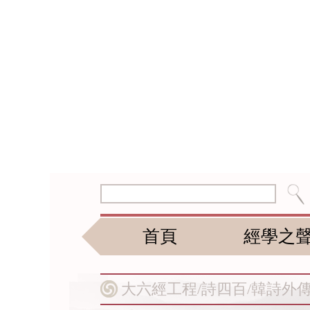
首頁
經學之
大六經工程/
詩四百/
韓詩外