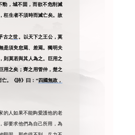
不勁，城不固，而欲不危削滅
，枉生者不須時而滅亡矣。故
乎古之
世
。以天下之王公，莫
無是須臾怠焉、差焉。獨明夫
，則莫若與其人為之。巨用之
巨用之矣；齊之用管仲，楚之
而亡。《詩》曰：“
四國無政，
家的人如果不能夠愛護他的老
，卻要求他們為自己所用，為
池堅固，那也得不到。兵力不