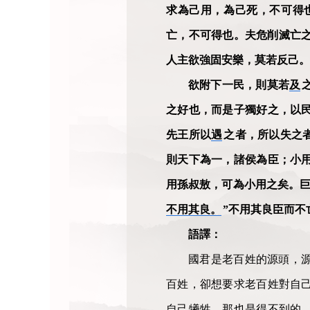
求為己用，為己死，不可得
亡，不可得也。夫危削滅亡
人主欲強固安樂，莫若反己。
欲附下一民，則莫若
及
之好也，而是子獨好之，以
先王所以
遇
之者，所以失之
則天下為一，諸侯為臣；小
用孫叔敖，可為小用之矣。
不用其良。
”不用其良臣而不
語譯：
國君是老百姓的源頭，
百姓，卻想要求老百姓對自
自己犧牲，那也是得不到的