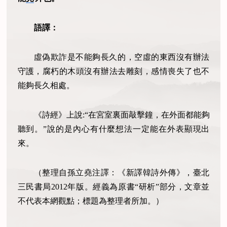
語譯：
虛偽欺詐是不能夠長久的，空虛的東西沒有辦法
守護，腐朽的木頭沒有辦法去雕刻，感情喪失了也不
能夠長久相處。
《詩經》上說:“在宮室裏面敲擊鐘，在外面都能夠
聽到。”說的是內心有什麼想法一定能在外表顯現出
來。
（整理自孫立堯注譯：《新譯韓詩外傳》，臺北
三民書局2012年版。經義為原書“研析”部分，文章並
不代表本網觀點；標題為整理者所加。）