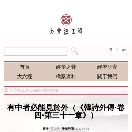
简
繁
EN
首頁
經學之聲
經學研究
大六經
檔案資料
關于我們
大六經工程/
詩四百/
韓詩外傳
有中者必能見於外（《韓詩外傳·卷
四•第三十一章》）
作者:
孫立堯
發布時間:
2022-05-02