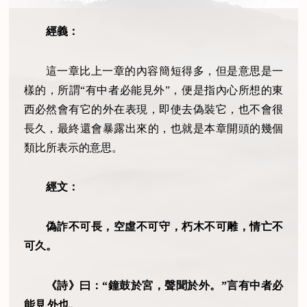
經義：
這一章比上一章的內容簡短得多，但是意思是一
樣的，所謂“有中者必能見外”，便是指內心所想的東
西必然會有它的外在表現，即使去偽裝它，也不會很
長久，最終還會暴露出來的，也就是本章開頭的幾個
類比所表示的意思。
經文：
偽詐不可長，空虛不可守，朽木不可雕，情亡不
可久。
《詩》曰：“鐘鼓於宮，聲聞於外。”言有中者必
能
見
外也。