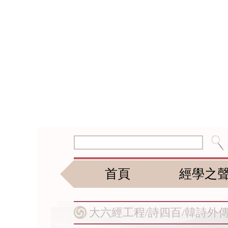
首頁
經學之
大六經工程/
詩四百/
韓詩外