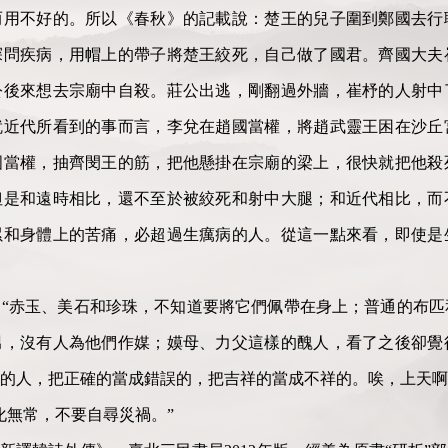
而用不好的。所以《春秋》的記載說：楚王的兒子圍到鄭國去行
探問疾病，用帽上的帶子將楚王絞死，自己做了國君。齊國大夫
公後來想去宗廟中自殺。莊公出逃，剛翻過外牆，崔杼的人射中
就近代所看到的事而言，李兌在趙國當權，將趙武靈王困在沙丘
國當權，抽齊閔王的筋，把他懸掛在宗廟的梁上，很快就把他殺
但是和遠時相比，還不至於被絞死和射中大腿；和近代相比，而
累和身體上的苦痛，必超過生癘病的人。從這一點來看，即使是
“赤玉、美石和珍珠，不知道要將它們佩帶在身上；普通的布匹
男，沒有人為他們作媒；嫫母、力父這樣的醜人，看了之後卻覺
的人，把正確的當成錯誤的，把吉祥的當成不祥的。唉，上天啊
化無常，不要自尋災禍。”