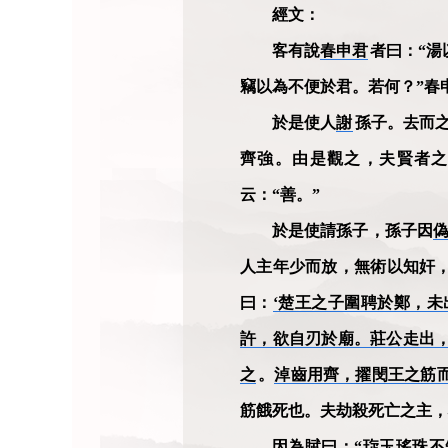
經文：
客有說
春申君
者曰：“
竊以為不便於君。若何？”春申
於是使人
謝
孫子。去而
齊強。由是觀之，夫賢者
云：“善。”
於是使請孫子，孫子因
人主年少而放，無術以知奸
曰：
‘楚王之子圍聘於鄭，
許，欲自刃於廟。莊公走出
之
。
淖齒用齊，擢閔王之筋
筋餓死也。夫劫殺死亡之主，
因為賦曰：“
琁玉瑤珠不