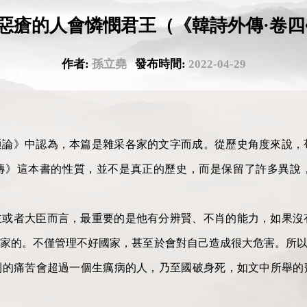
生惡瘡的人會憐憫君王（《韓詩外傳·卷四
作者:
孫立堯
發布時間:
2022-04-29
通論》中認為，本篇是雜采各家的文字而成。從歷史角度來說，
傳》這本書的性質，並不是真正的歷史，而是保留了許多異說
主或者大臣而言，最重要的是他有分辨賢、不肖的能力，如果沒
家的。不僅管理不好國家，甚至於會對自己造成很大危害。所以
到的痛苦會超過一個生癘病的人，乃至國破身死，如文中所舉的