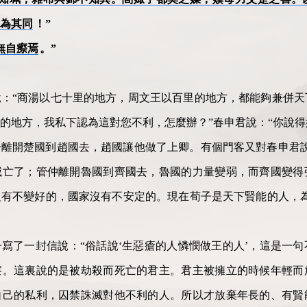
為其同
！”
無自瘵焉
。”
：“商湯以七十里的地方，周文王以百里的地方，都能夠兼併天
的地方，我私下認為這對您不利，怎麼辦？”春申君說：“你說得
離開楚國到趙國去，趙國讓他做了上卿。有個門客又對春申君說
滅亡了；管仲離開魯國到齊國去，魯國的力量變弱，而齊國變得
有不變好的，國家沒有不安定的。現在荀子是天下賢能的人，為
寫了一封信說：“俗話說‘生惡瘡的人憐憫做王的人’，這是一
察。這裏說的是被劫殺而死亡的君主。君主被擁立的時候年輕而
自己的私利，囚禁誅滅對他不利的人。所以才放棄年長的、有賢