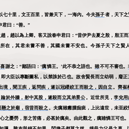
湯以七十里，文王百里，皆兼天下，一海內。今夫
孫子
者，天下之
君曰：“善。”
之趙，趙以為上卿。客又說春申君曰：“昔伊尹去夏之殷，殷王而
之所在，其君未嘗不善，其國未嘗不安也。今孫子天下之賢
偽喜
謝之：“鄙語曰：‘
癘
憐王。’此不恭之語也。
雖
不可不審也。
，即大臣以專斷圖私，以禁誅於己也。故舍賢長而立幼弱，廢正
未出境，聞王疾，返問疾，遂以冠纓絞王而殺之，因自立
。
齊崔
，踰於外牆，射中其股，遂殺而立其弟景公
。近世所見，
李兌用
而懸之於廟，宿昔而殺之
。夫癘雖癰腫痂疵，上比遠世，未至絞
心之憂勞，形之苦痛，必甚於癘矣。由此觀之，癘雖憐王可也。
知珮，雜布與錦不知異。閭娵子都莫之媒，嫫母力父是之喜。