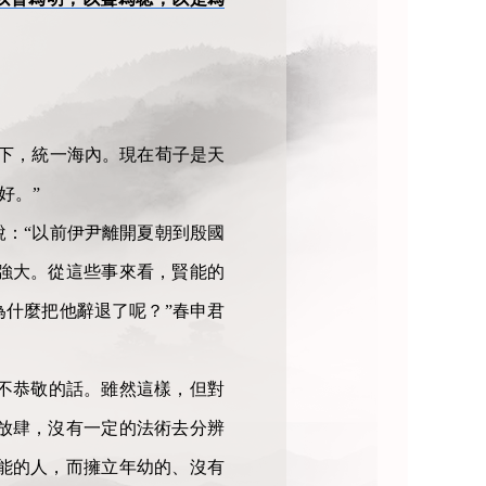
下，統一海內。現在荀子是天
好。”
：“以前伊尹離開夏朝到殷國
強大。從這些事來看，賢能的
什麼把他辭退了呢？”春申君
句不恭敬的話。雖然這樣，但對
放肆，沒有一定的法術去分辨
能的人，而擁立年幼的、沒有