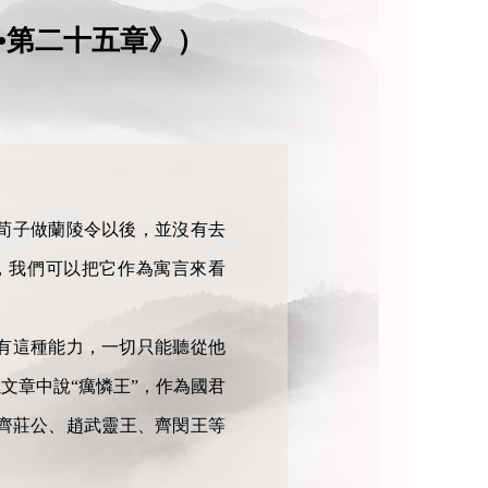
•第二十五章》）
荀子做蘭陵令以後，並沒有去
，我們可以把它作為寓言來看
有這種能力，一切只能聽從他
文章中說“癘憐王”，作為國君
齊莊公、趙武靈王、齊閔王等