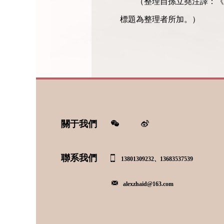
（整理自孫立堯注譯：《
標題為整理者所加。）
關于我們
聯系我們
13801309232、13683537539
alexzhaid@163.com