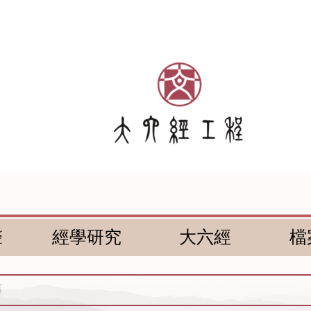
聲
經學研究
大六經
檔
傳