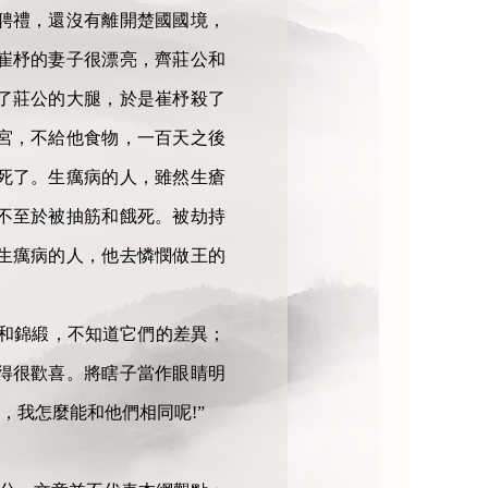
聘禮，還沒有離開楚國國境，
崔杼的妻子很漂亮，齊莊公和
了莊公的大腿，於是崔杼殺了
宮，不給他食物，一百天之後
死了。生癘病的人，雖然生瘡
不至於被抽筋和餓死。被劫持
生癘病的人，他去憐憫做王的
和錦緞，不知道它們的差異；
得很歡喜。將瞎子當作眼睛明
，我怎麼能和他們相同呢!”