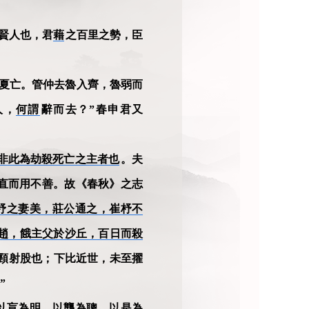
賢人也，君
藉
之百里之勢，臣
夏亡。管仲去魯入齊，魯弱而
人，
何謂
辭而去？”春申君又
非此為劫殺死亡之主者也
。夫
直而用不善。故《春秋》之志
杼之妻美，莊公通之，崔杼不
趙，餓主父於沙丘，百日而殺
頸射股也；下比近世，未至擢
”
以盲為明，以聾為聰，以是為