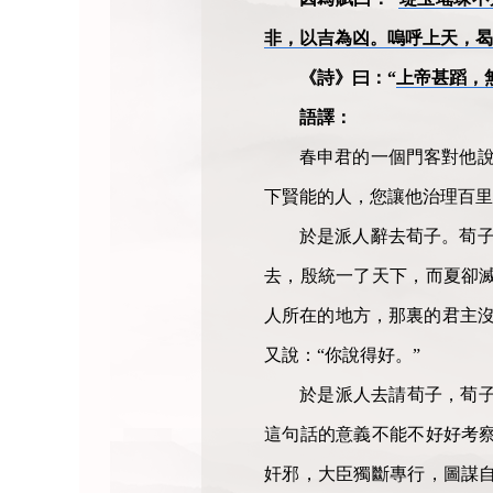
非，以吉為凶。嗚呼上天，曷
《詩》曰：“
上帝甚蹈，
語譯：
春申君的一個門客對他說
下賢能的人，您讓他治理百里
於是派人辭去荀子。荀子
去，殷統一了天下，而夏卻
人所在的地方，那裏的君主沒
又說：“你說得好。”
於是派人去請荀子，荀子
這句話的意義不能不好好考
奸邪，大臣獨斷專行，圖謀