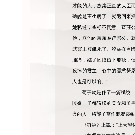
才能的人，放棄正直的大臣
聽說楚王生病了，就返回來
她私通，崔杼不同意；齊莊
他，立他的弟弟為齊景公。
武靈王被餓死了。淖齒在齊
腫痛，結了疤痕留下瑕疵，
殺掉的君主，心中的憂愁勞
人也是可以的。”
荀子於是作了一篇賦說：
閭娵、子都這樣的美女和美
亮的人，將聾子當作聽覺靈敏
《詩經》上說：“上天變