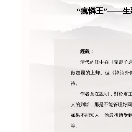
“癘憐王”——
經義：
清代的汪中在《荀卿子
做趙國的上卿。但《韓詩外
待。
作者意在說明，對於君
人的判斷，那是不能管理好國
如果不能知人，他最後所受
等。