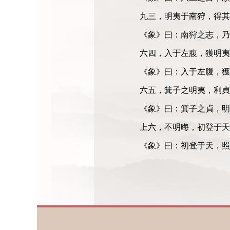
九三，明夷于南狩，得其
《象》曰：南狩之志，乃
六四，入于左腹，獲明夷
《象》曰：入于左腹，獲
六五，箕子之明夷，利貞
《象》曰：箕子之貞，明
上六，不明晦，初登于天
《象》曰：初登于天，照