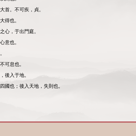
大首。不可疾，貞。
大得也。
之心，于出門庭。
心意也。
。
不可息也。
，後入于地。
四國也；後入天地，失則也。