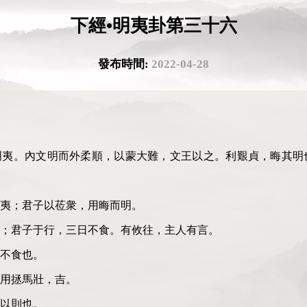
下經•明夷卦第三十六
發布時間:
2022-04-28
明夷。內文明而外柔順，以蒙大難，文王以之。利艱貞，晦其明
夷；君子以莅衆，用晦而明。
；君子于行，三日不食。有攸往，主人有言。
不食也。
用拯馬壯，吉。
以則也。