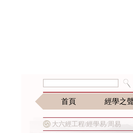
首頁
經學之
大六經工程/
經學易/
周易