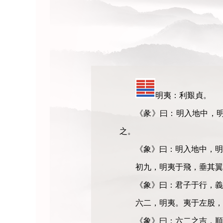
明夷：利艱貞。
《彖》曰：明入地中，
之。
《象》曰：明入地中，明
初九，明夷于飛，垂其翼
《象》曰：君子于行，義
六二，明夷。夷于左股，
《象》曰：六二之吉，順