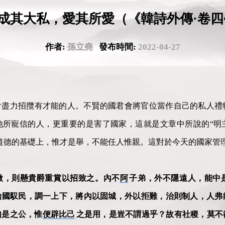
成其大私，愛其所愛（《韓詩外傳·卷四
作者:
孫立堯
發布時間:
2022-04-27
會盡力招攬有才能的人。不賢的國君會將官位當作自己的私人禮
他所寵信的人，更重要的是害了國家，這就是文章中所說的“明
道德的基礎上，惟才是舉，不能任人惟親。這對於今天的國家管
微，則懸貴爵重賞以招致之。內不
阿
子弟，外不隱遠人，能中
治國馭民，調一上下，將內以固城，外以拒難，治則制人，人弗
如是之公，惟
便辟比己
之是用，是豈不謂過乎？故有社稷，莫不