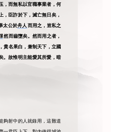
玉，而無私以官職事業者，何
上，臣詐於下，滅亡無日矣，
舉太公於
舟人
而用之，豈私之
齳
然而齒墮矣。然而用之者，
，貴名果白，兼制天下，立國
矣。故惟明主能愛其所愛，暗
能夠射中的人就錄用，這難道
齊一君臣上下，對內使得城池