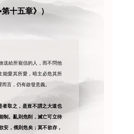
•第十五章》）
物送給所寵信的人，而不問他
主能愛其所愛，暗主必危其所
理而言，仍有啟發意義。
是者取之，是豈不謂之大道也
能制。亂則危削，滅亡可立待
欲安，俄則危矣；莫不欲存，