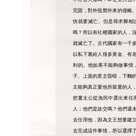
完固，對外抵禦外來的侵略
快就要滅亡。但是尋求卿相
嗎？所以有社稷國家的人，
就滅亡了。古代國家有一千
以私下裏給人很多黃金、有
利的。他如果不能夠做事情
子。上面的君主昏暗，下麵
主能夠真正愛他所親愛的人
把薑太公從漁民中選出來任
人；他們是故交嗎？他們還
去任用他，因為文王想要建
去完成這件事情，所以選擇