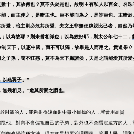
無數十，其故何也？莫不失於是也。故明主有私人以百金、名珠
不能，而主使之，是暗主也。臣不能而為之，是詐臣也。主暗於
其所愛，暗主則必危其所愛。夫文王非無便辟親比己者，超然乃
也；以為故耶？則未嘗相識也；以為姣好耶，則太公年七十二，
兼制天下，以惠中國，而不可以獨，故舉是人而用之。貴道果立
周之子孫，苟不狂惑，莫不為天下顯諸侯，夫是之謂能愛其所愛
，以燕翼子
。”
，無幾相見
。”危其所愛之謂也。
於射箭的人，能夠射得遠而射中微小目標的人，就會用高貴
招攬他。對內不會偏袒自己的子弟，對外也不會隱沒遠方的人，
不能夠改變這種方法。現在如果想要治理國家，管理人民，調和