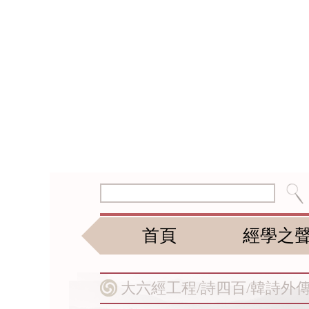
首頁
經學之
大六經工程/
詩四百/
韓詩外