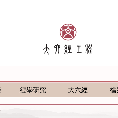
聲
經學研究
大六經
檔
傳