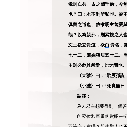
俄則亡矣。古之國千餘，今
也？曰：本不利所私也。彼
俱害之道也。故惟明主能愛
哉？以為親邪，則異族之人
文王欲立貴道，欲
白
貴名，
七十二，姬姓獨居五十二。
主則必危其所愛，此之謂也。
《大雅》曰：“
貽厥孫謀
《小雅》曰：“
死喪無日
語譯：
為人君主想要得到一個善
的爵位和厚重的賞賜來
不符合大道嗎？即使聖人也