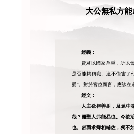
大公無私方能
經義：
賢君以國家為重，所以
是否能夠稱職。這不僅害了
愛”。對於官位而言，應該在
經文：
人主欲得善射，及遠中
哉？雖聖人弗能易也。今欲
也。然而求卿相輔佐，獨不