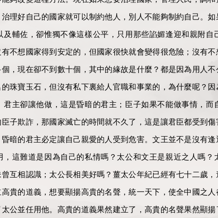
。治理好自己的國家就可以制約他人，別人不能夠制約自己。如
以及輔佐，卻惟獨不像這樣公平，只用那些諂媚逢迎和親附自
沒有不想國家得到安定的，但國家很快就會變得很危險；沒有不
多個，現在卻不到數十個，其中的緣故是什麼？都是因為用人不
名的珠寶玉石，但沒有私下裏給人官職和事業的，為什麼呢？因
，君主卻讓他做，這是昏暗的君主；臣子如果不能做事情，而
的臣子欺詐，那國家滅亡的時間就不久了，這是讓君臣都受到傷
，昏暗的君主必定讓自己親愛的人受到危害。文王並不是沒有逢
用，這難道是因為自己的私情嗎？太公和文王是親近之人嗎？
未曾互相認識；太公長相美好嗎？薑太公年紀已經有七十二歲，
立高貴的道義，想要顯揚高貴的名聲，統一天下，使全中國之人
了太公並任用他。高貴的道義果然建立了，高貴的名聲果然顯揚