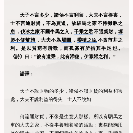
天子不言多少，諸侯不言利害，大夫不言得喪，
士不言通財貨，不為賈道。故
駟馬之家
不恃雞豚之
息
，
伐冰之家
不圖牛馬之入，
千乘之君
不通貨財，
塚
卿不修幣施
，大夫不為
場圃
，
委積之臣
不貪市井之
利。是以貧窮有所歡，而孤寡有所
措其手足
也。
《詩》曰：“
彼有遺秉，此有滯穗，伊寡婦之利
。”
語譯：
天子不說財物的多少，諸侯不談財貨的利益和害
處，大夫不說利益的得失，士人不說如
何流通財貨，不像是生意人那樣。所以有駟馬之
車的大夫之家，不從事養雞養豬的活動；喪祭能夠用