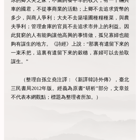
冰的卿大夫之家，不圖飼養牛羊的收入；有一千輛兵
車的國君，不從事商業的活動；上卿不去追求貨幣的
多少，與商人爭利；大夫不去築場圃種糧種菜，與農
夫爭利；管理倉庫的官員不去追求市井上的利益。因
此貧窮的人有能夠讓他高興的事情做，孤兒寡婦也能
夠有謀生的地方。《詩經》上說：“那裏有遺留下來的
一束禾把，這裏有遺留下來的穀穗，寡婦可以去拾取
謀生。”
（整理自孫立堯注譯：《新譯韓詩外傳》，臺北
三民書局2012年版。經義為原書“研析”部分，文章並
不代表本網觀點；標題為整理者所加。）