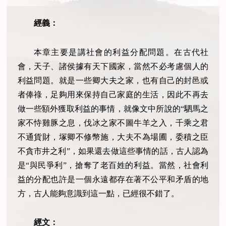
經義：
本章主要是講社會的利益分配問題。在古代社
會，天子、諸侯據有天下國家，當然不必考慮個人的
利益問題。就是一些卿大夫之家，也有自己的封邑或
者俸祿，足夠用來保持自己家庭的生活，因此不再去
做一些額外獲取利益的事情，就像文中所說的“駟馬之
家不恃雞豚之息，伐冰之家不圖牛羊之入，千乘之君
不通貨財，塚卿不修幣施，大夫不為場圃，委積之臣
不貪市井之利”，如果還去做這些事情的話，古人認為
是“與民爭利”，搶奪了老百姓的利益。當然，社會利
益的分配也許是一個永遠都存在著不公平和矛盾的地
方，古人能夠意識到這一點，已經很不錯了。
經文：