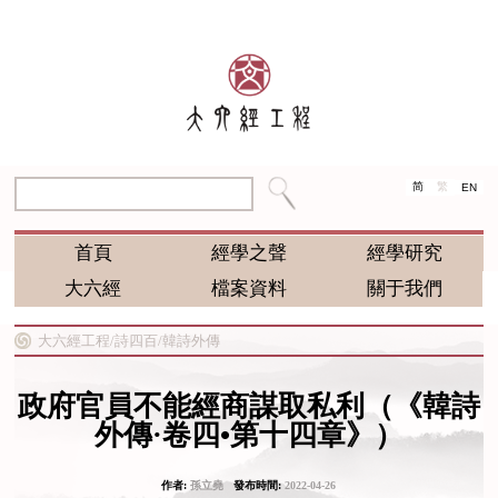
简
繁
EN
首頁
經學之聲
經學研究
大六經
檔案資料
關于我們
大六經工程/
詩四百/
韓詩外傳
政府官員不能經商謀取私利（《韓詩
外傳·卷四•第十四章》）
作者:
孫立堯
發布時間:
2022-04-26