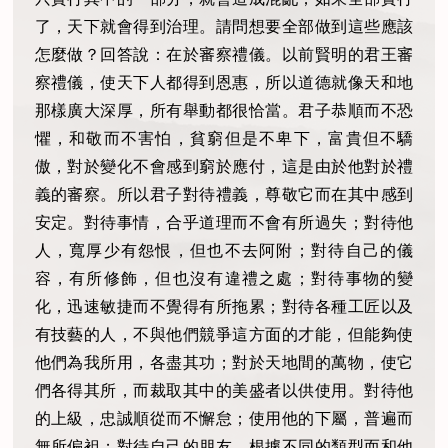
了，天下就會得到治理。請問想要全部做到這些應該
怎麼做？回答說：在於審察禮儀。以前賢明的君王審
察禮儀，使天下人都得到恩惠，所以道德就像天和地
那樣廣大深厚，所有舉動都很恰當。君子恭順而不恐
懼，和敬而不害怕，貧窮但是不卑下，富貴但不驕
傲，對於變化不會感到窮於應付，這是由於他對於禮
義的審察。所以君子對待禮義，尊敬它而在其中感到
安定。對待事情，合乎道理而不會有所過失；對待他
人，寬厚少有怨恨，但也不去阿附；對待自己的儀
容，有所修飾，但也沒有違禮之處；對待事物的變
化，迅速敏捷而不覺得有所拖累；對待各種工匠以及
有技藝的人，不與他們競爭這方面的才能，但能夠使
他們為我所用，各盡其功；對於天地間的萬物，使它
們各得其所，而裁取其中的美盛者以供使用。對待他
的上級，忠誠順從而不懈怠；使用他的下屬，普遍而
無所偏袒；對待自己的朋友，根據不同的類型而和他