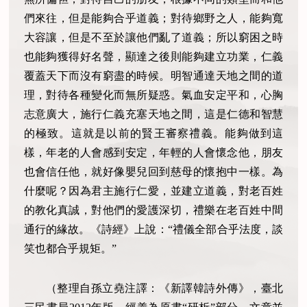
們來往，但是能夠合乎道義；對待鄉野之人，能夠寬
大容讓，但是不至於讓他們亂了道義；所以窮困之時
也能夠獲得好名聲，顯達之後則能夠建立功業，仁義
覆蓋天下而沒有窮盡的時候。明智通達天地之間的道
理，對待各種變化而無所疑惑。氣血安定平和，心胸
志意廣大，施行仁義充塞天地之間，這是仁德和智慧
的極致。這就是以前的賢王審察禮義。能夠做到這
樣，年老的人會感到安定，年輕的人會懷念他，朋友
也會信任他，就好像嬰兒回到慈母的懷抱中一樣。為
什麼呢？因為君主施行仁愛，並建立道義，對老百姓
的教化真誠，對他們的愛護深切，禮樂在老百姓中間
通行的緣故。《詩經》上說：“禮儀全部合乎法度，談
笑也都合乎規矩。”
（整理自孫立堯注譯：《新譯韓詩外傳》，臺北