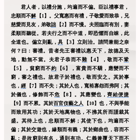
君人者，以禮分施，均遍而不偏。臣以禮事君，
忠順而不
解
【1】。父寬惠而有禮，子敬愛而致恭，兄
慈愛而見友，弟敬
詘
【2】而不慢。夫照臨而有別，妻
柔順而聽從。若夫行之而不中道，即恐懼而自竦，此
全道也。偏立則亂，
具
【3】立則治。請問兼能之奈
何？曰：審禮。昔者先王審禮以惠天下，故德及天
地，動無不當。夫君子恭而不
難
【4】，敬而不
鞏
【5】，貧窮而不
約
【6】，富貴而不驕，應變而不
窮，審之禮也。故君子於禮也，敬而安之。其於事
也，
經
【7】而不失；其於人也，寬裕寡怨而弗阿；其
於儀也，修飾而不
危
【8】。其應變也，
齊給便捷
【9】而不累。其於
百官伎藝之人
【10】也，不與爭能
而致用其功；其於天地萬物也，不拂其所而謹裁其
盛。其待上也，忠順而不解；其使下也，均遍而不
偏；其於交遊也，緣類而有義；其於鄉曲也，容而不
亂；是故窮則有名，通則有功。仁義兼覆天下而不