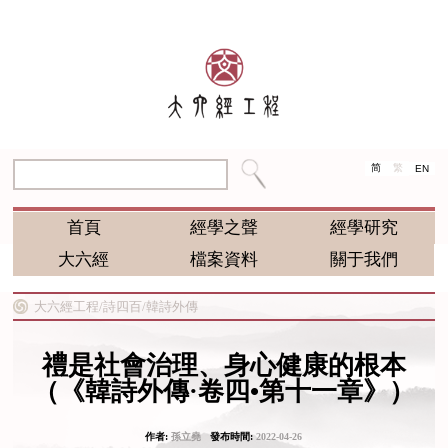
简
繁
EN
首頁
經學之聲
經學研究
大六經
檔案資料
關于我們
大六經工程/
詩四百/
韓詩外傳
禮是社會治理、身心健康的根本
（《韓詩外傳·卷四•第十一章》）
作者:
孫立堯
發布時間:
2022-04-26