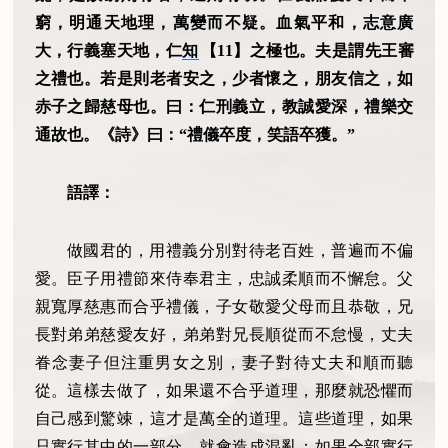
窮，明通天地理，萬變而不疑。血氣平和，志意廣
大，行義塞天地，仁
知
【11】之極也。夫是謂先王審
之禮也。若是則老者安之，少者懷之，朋友信之，如
赤子之歸慈母也。曰：仁刑義立，教誠愛深，禮樂交
通故也。《詩》曰：“禮儀卒度，笑語卒獲。”
語譯：
做國君的，用禮義分別對待老百姓，普遍而不偏
愛。臣子用禮節來侍奉君主，忠誠柔順而不懈怠。父
親寬厚慈惠而合乎禮儀，子女敬愛父母而且恭敬，兄
長對弟弟慈愛友好，弟弟對兄長順從而不怠慢，丈夫
眷念妻子但注重男女之別，妻子對待丈夫和順而聽
從。這樣去做了，如果還不合乎道理，那麼就恐懼而
自己感到驚竦，這才是萬全的道理。這些道理，如果
只實行其中的一部分，就會造成混亂；如果全部實行