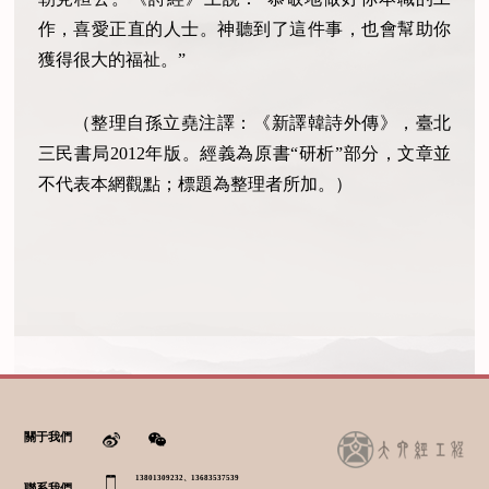
作，喜愛正直的人士。神聽到了這件事，也會幫助你
獲得很大的福祉。”
（整理自孫立堯注譯：《新譯韓詩外傳》，臺北
三民書局2012年版。經義為原書“研析”部分，文章並
不代表本網觀點；標題為整理者所加。）
關于我們
13801309232、13683537539
聯系我們