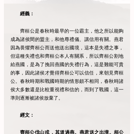
經義：
齊桓公是春秋時最早的一位霸主，他之所以能夠
成為諸侯間的盟主，和他尊禮儀、講信用有關。燕君
因為畏懼齊桓公而送他送出國境，這本是失禮之事，
但這種失禮也和齊桓公本人有關系，所以齊桓公割地
給燕國，是為了挽回燕國的失禮行為，這是難能可貴
的事，因此諸侯才覺得齊桓公可以信任，來朝見齊桓
公。春秋時期和戰國時期的情形頗不相同，春秋時諸
侯大多數還是比較重視禮和信的，而到了戰國，這一
準則逐漸被諸侯放棄了。
經文：
齊桓公伐山戎
，其道過燕。燕君送之出境。桓公