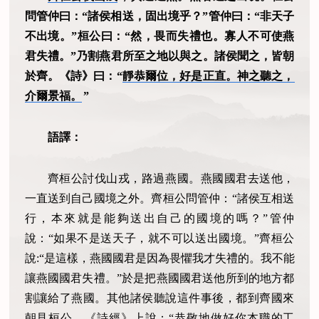
問管仲曰：“諸侯相送，固出境乎？”管仲曰：“非天子
不出境。”桓公曰：“然，畏而失禮也。寡人不可使燕
君失禮。”乃割燕君所至之地以與之。諸侯聞之，皆朝
於齊。《詩》曰：“
靜恭爾位，好是正直。神之聽之，
介爾景福。
”
語譯：
齊桓公討伐山戎，路過燕國。燕國國君去送他，
一直送到自己國境之外。齊桓公問管仲：“諸侯互相送
行，本來就是能夠送出自己的國境的嗎？”管仲
說：“如果不是送天子，就不可以送出國境。”齊桓公
說:“是這樣，燕國國君是因為畏懼我才失禮的。我不能
讓燕國國君失禮。”於是把燕國國君送他所到的地方都
割讓給了燕國。其他諸侯聽說這件事後，都到齊國來
朝見桓公。《詩經》上說：“恭敬地做好你本職的工