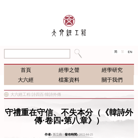
简
繁
EN
首頁
經學之聲
經學研究
大六經
檔案資料
關于我們
大六經工程/
詩四百/
韓詩外傳
守禮重在守信、不失本分（《韓詩外
傳·卷四•第八章》）
作者:
孫立堯
發布時間:
2022-04-25