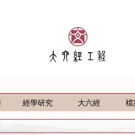
聲
經學研究
大六經
檔
傳