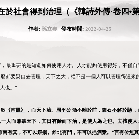
在於社會得到治理（《韓詩外傳·卷四•第七
作者:
孫立堯
發布時間:
2022-04-25
家，最重要的是知道如何使用人才。人才能夠使用得好，不僅自
麼都要親自去管理，天下之大，絕不是一個人可以管理得過來的
人也。”
以歌
《南風》
，而天下治。
周平公
酒不離於前，
鐘石不解於懸
，
以一人而兼聽天下，其日有餘而下治，是使人為之也。夫擅使人
維南有箕，不可以簸揚。維北有鬥，不可以挹酒漿。”言有位無