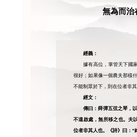
無為而治
經義：
據有高位，掌管天下國
很好；如果像一個農夫那樣什
不能制眾於下，則在位者非其
經文：
傳曰：舜彈五弦之琴，
不遑啟處，無所移之也。夫
位者非其人也。《詩》曰：“