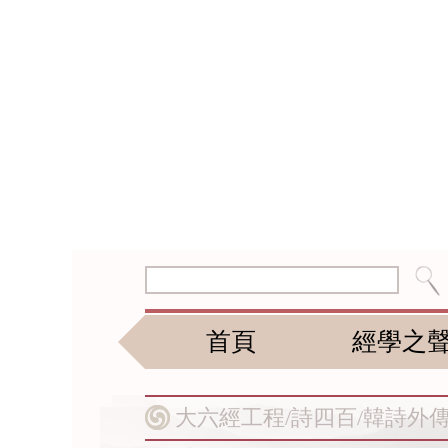
首頁
經學之
大六經工程/
詩四百/
韓詩外