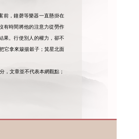
案前，鐘磬等樂器一直懸掛在
沒有時間將他的注意力從勞作
結果。行使別人的權力，卻不
能把它拿來簸揚穀子；箕星北面
部分，文章並不代表本網觀點；