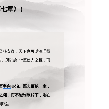
章》） ​
己很安逸，天下也可以治理得
。所以說：“擅使人之權，而
而
宇內
亦治。匹夫百畝一室，
之權，而不能制眾於下，則在
其事也。