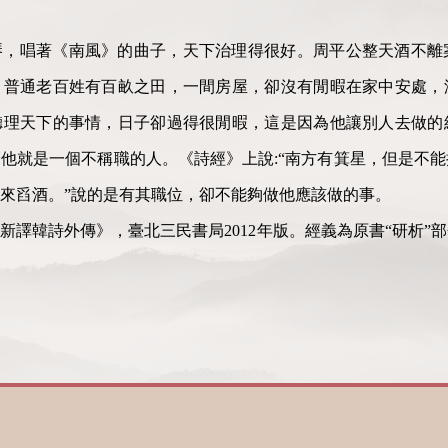
琴，唱著《南風》的曲子，天下治理得很好。周平公整天酒不離
。普通老百姓有百畝之田，一間房屋，卻沒有閒暇在家中安處，
聽理天下的事情，日子卻過得很閒暇，這是因為他讓別人去做的
他就是一個不稱職的人。《詩經》上說:“南方有箕星，但是不
來舀酒。”說的是有其職位，卻不能夠做他應該做的事。
新譯韓詩外傳》，臺北三民書局2012年版。經義為原書“研析”