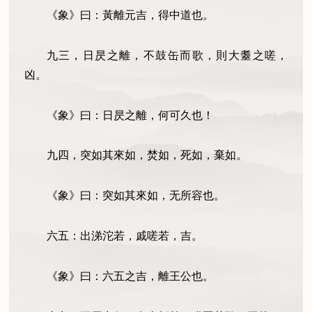
《象》曰：黃離元吉，得中道也。
九三，日昃之離，不鼓缶而歌，則大耋之嗟，
凶。
《象》曰：日昃之離，何可久也！
九四，突如其來如，焚如，死如，棄如。
《象》曰：突如其來如，无所容也。
六五：出涕沱若，戚嗟若，吉。
《象》曰：六五之吉，離王公也。