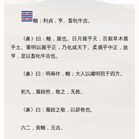
離：利貞，亨。畜牝牛吉。
《彖》曰：離，麗也。日月麗乎天，百榖草木麗
乎土。重明以麗乎正，乃化成天下。柔麗乎中正，故
亨，是以畜牝牛吉也。
《象》曰：明兩作，離；大人以繼明照于四方。
初九，履錯然，敬之，无咎。
《象》曰：履錯之敬，以辟咎也。
六二，黃離，元吉。