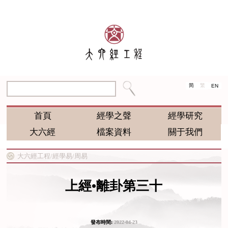
简
繁
EN
首頁
經學之聲
經學研究
大六經
檔案資料
關于我們
大六經工程/
經學易/
周易
上經•離卦第三十
發布時間:
2022-04-23