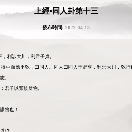
上經•同人卦第十三
發布時間:
2022-04-15
亨，利涉大川，利君子貞。
位得中而應乎乾，曰同人。同人曰同人于野亨，利涉大川，乾行
志。
；君子以類族辨物。
誰咎也！
道也。