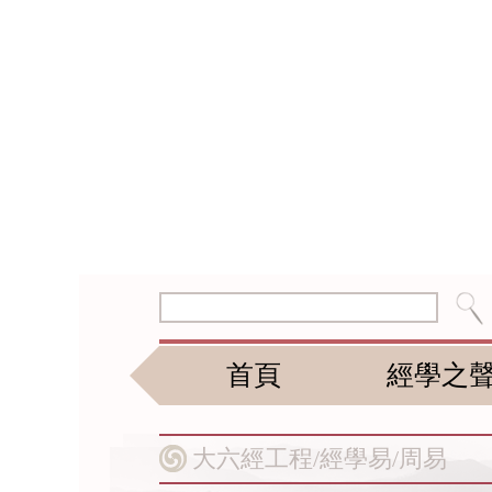
首頁
經學之
大六經工程/
經學易/
周易