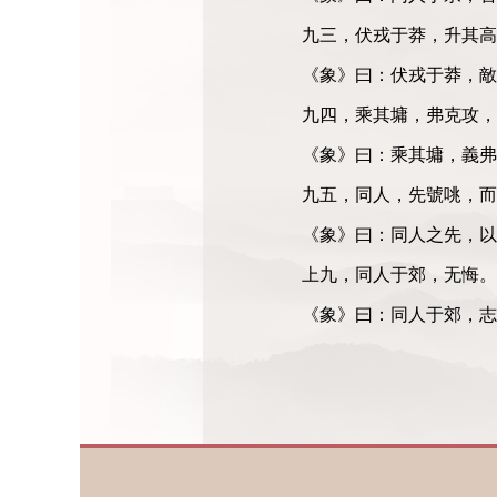
九三，伏戎于莽，升其
《象》曰：伏戎于莽，敵
九四，乘其墉，弗克攻
《象》曰：乘其墉，義弗
九五，同人，先號咷，
《象》曰：同人之先，以
上九，同人于郊，无悔
《象》曰：同人于郊，志