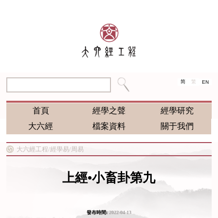
简
繁
EN
首頁
經學之聲
經學研究
大六經
檔案資料
關于我們
大六經工程/
經學易/
周易
上經•小畜卦第九
發布時間:
2022-04-13