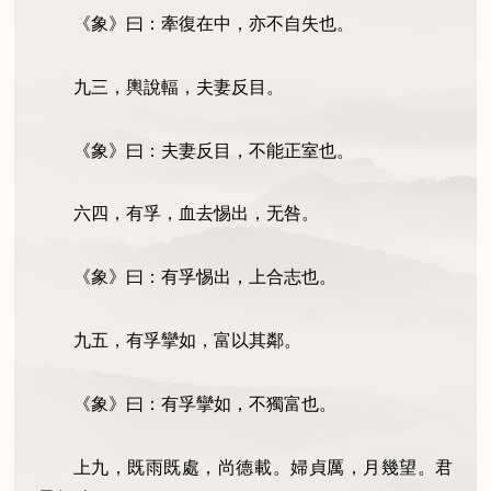
《象》曰：牽復在中，亦不自失也。
九三，輿說輻，夫妻反目。
《象》曰：夫妻反目，不能正室也。
六四，有孚，血去惕出，无咎。
《象》曰：有孚惕出，上合志也。
九五，有孚攣如，富以其鄰。
《象》曰：有孚攣如，不獨富也。
上九，既雨既處，尚德載。婦貞厲，月幾望。君