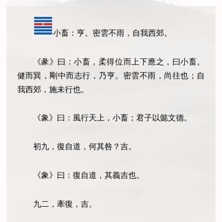
小畜：亨。密雲不雨，自我西郊。
《彖》曰：小畜，柔得位而上下應之，曰小畜。
健而巽，剛中而志行，乃亨。密雲不雨，尚往也；自
我西郊，施未行也。
《象》曰：風行天上，小畜；君子以懿文德。
初九，復自道，何其咎？吉。
《象》曰：復自道，其義吉也。
九二，牽復，吉。