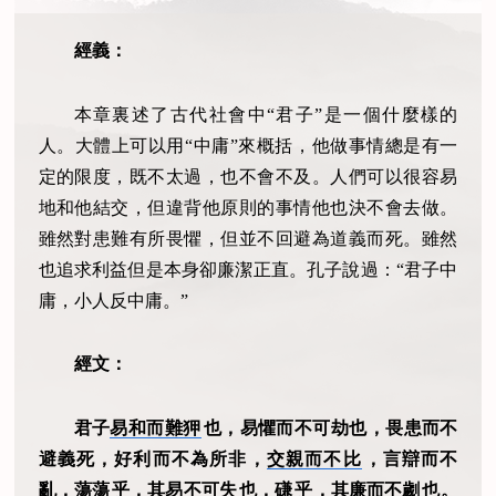
經義：
本章裏述了古代社會中“君子”是一個什麼樣的
人。大體上可以用“中庸”來概括，他做事情總是有一
定的限度，既不太過，也不會不及。人們可以很容易
地和他結交，但違背他原則的事情他也決不會去做。
雖然對患難有所畏懼，但並不回避為道義而死。雖然
也追求利益但是本身卻廉潔正直。孔子說過：“君子中
庸，小人反中庸。”
經文：
君子
易和而難狎
也，易懼而不可劫也，畏患而不
避義死，好利而不為所非，
交親而不比
，言辯而不
亂，
蕩蕩
乎，其
易不可失
也，
磏
乎，其
廉而不劌
也。