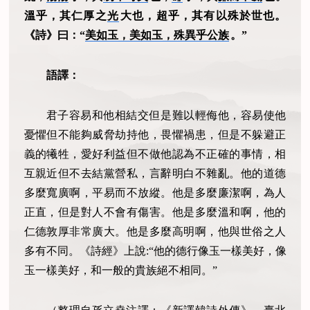
溫乎，其仁厚之
光
大也，超乎，其有以殊於世也。
《詩》曰：“
美如玉，美如玉，殊異乎公族
。”
語譯：
君子容易和他相結交但是難以輕侮他，容易使他
憂懼但不能夠威脅劫持他，畏懼禍患，但是不躲避正
義的犧牲，愛好利益但不做他認為不正確的事情，相
互親近但不去結黨營私，言辭明白不雜亂。他的道德
多麼寬廣啊，平易而不放縱。他是多麼廉潔啊，為人
正直，但是對人不會有傷害。他是多麼溫和啊，他的
仁德敦厚非常廣大。他是多麼高明啊，他與世俗之人
多有不同。《詩經》上說:“他的德行像玉一樣美好，像
玉一樣美好，和一般的貴族絕不相同。”