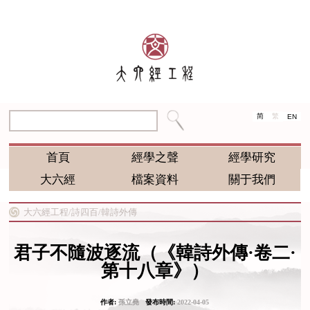
简
繁
EN
首頁
經學之聲
經學研究
大六經
檔案資料
關于我們
大六經工程/
詩四百/
韓詩外傳
君子不隨波逐流（《韓詩外傳·卷二·
第十八章》）
作者:
孫立堯
發布時間:
2022-04-05