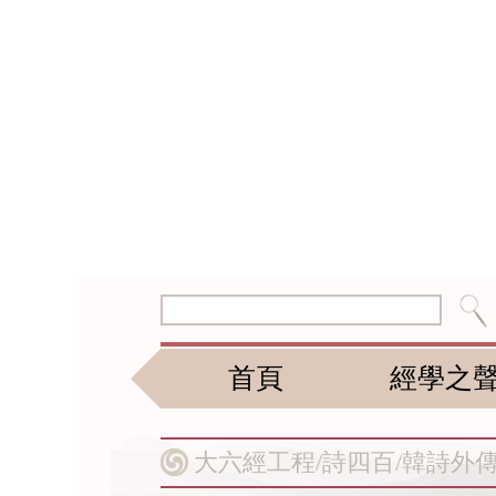
首頁
經學之
大六經工程/
詩四百/
韓詩外