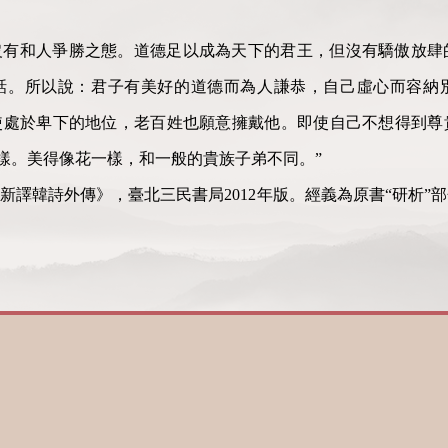
沒有和人爭勝之態。道德足以成為天下的君王，但沒有驕傲放肆
話。所以說：君子有美好的道德而為人謙恭，自己虛心而容納
使處於卑下的地位，老百姓也願意擁戴他。即使自己不想得到尊
一樣。美得像花一樣，和一般的貴族子弟不同。”
新譯韓詩外傳》，臺北三民書局2012年版。經義為原書“研析”