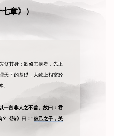
十七章》）
，先修其身；欲修其身者，先正
理天下的基礎，大致上相當於
本。
以一言非人之不善。故曰：君
哉？《詩》曰：“
彼己之子，美