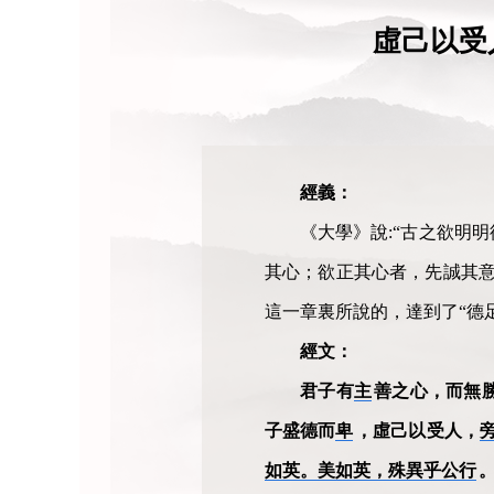
虛己以受
經義：
《大學》說:“古之欲明
其心；欲正其心者，先誠其意
這一章裏所說的，達到了“德
經文：
君子有
主
善之心，而無
子盛德而
卑
，虛己以受人，
如英。美如英，殊異乎公行
。