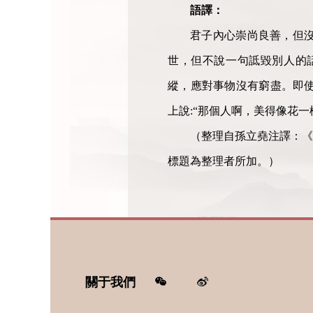
語譯：
君子內心崇尚良善，但
世，但不說一句詆毀別人的
縱，應對事物沒有窮盡。即
上說:“那個人啊，美得像花
（整理自孫立堯注譯：《
標題為整理者所加。）
關于我們