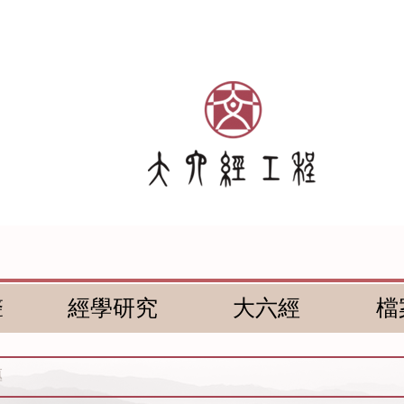
聲
經學研究
大六經
檔
傳