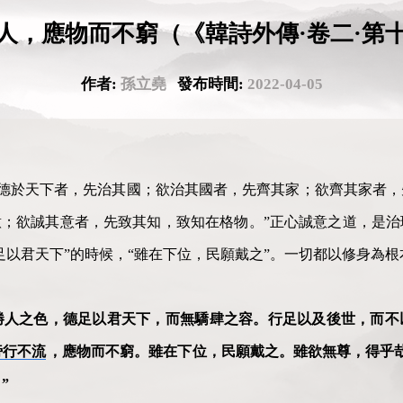
人，應物而不窮（《韓詩外傳·卷二·第
作者:
孫立堯
發布時間:
2022-04-05
明德於天下者，先治其國；欲治其國者，先齊其家；欲齊其家者
；欲誠其意者，先致其知，致知在格物。”正心誠意之道，是治
足以君天下”的時候，“雖在下位，民願戴之”。一切都以修身為根
勝人之色，德足以君天下，而無驕肆之容。行足以及後世，而不
旁行不流
，應物而不窮。雖在下位，民願戴之。雖欲無尊，得乎
”