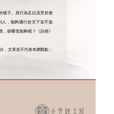
的樣子。其行為足以流芳於後
別人，能夠通行於天下並不放
貴，卻哪里能夠呢？《詩經》
部分，文章並不代表本網觀點；