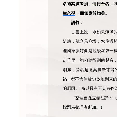
名過其實者損。
情行合名
，
生久視
，而無累於物矣。
語義：
古書上說：水如果渾濁
陡峭，就容易崩塌；水岸過
理國家就好像是拉緊琴弦一
走千里。能夠聽得到的聲音
削減，聲名超過其實際才能
禍，都不會無緣無故地到來的
的原因。”所以只有不妄有作
（整理自孫立堯注譯：《
標題為整理者所加。）