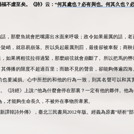
禍福不虛至矣。《詩》云：“
何其處也？必有與也。何其久也？
的話，那麼魚就會把嘴露出水面來呼吸；政令如果嚴厲的話，老
於陡峭，就容易崩落。所以吳起嚴厲刑罰，最後卻被車裂；商鞅
樣，如果將粗弦拉得過緊，那麼細弦就會崩斷了。所以把馬的轡
，其傳播的限度不超過百里；而聽不見的聲音，卻能夠傳遍四海
的也要減損。心中所想的和他的行為一致，則其名聲可以和其
。《詩經》上說:“他為什麼會停在那裏？一定有他的夥伴。他
為，才能夠生命長久，不被外在事物所牽累。
新譯韓詩外傳》，臺北三民書局2012年版。經義為原書“研析”