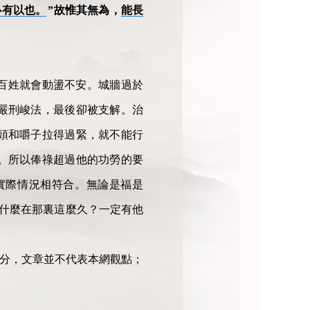
必有以也。
”故惟其無為，
能長
百姓就會動盪不安。城牆過於
嚴刑峻法，最後卻被支解。治
頭和嚼子拉得過緊，就不能行
。所以俸祿超過他的功勞的要
實際情況相符合。無論是福是
為什麼在那裏這麼久？一定有他
部分，文章並不代表本網觀點；