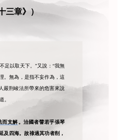
十三章》）
不足以取天下。”又說：“我無
道理。無為，是指不妄作為，這
人嚴刑峻法所帶來的危害來說
道。
法而支解
。治國者譬若乎張琴
延及四海。故祿過其功者削，