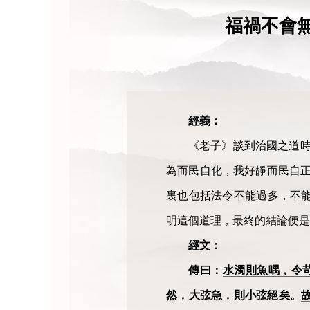
福禍不會
經義：
《老子》談到治國之道時
為而民自化，我好靜而民自正
裏也包括法令不能過多，不
明這個道理，最終的結論便是
經文：
傳曰：
水濁則魚喁，令
然，大弦急，則小弦絕矣。