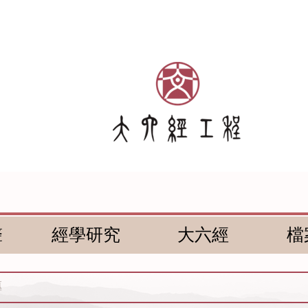
聲
經學研究
大六經
檔
傳