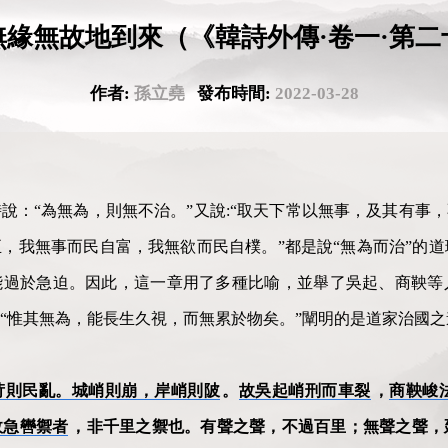
無緣無故地到來（《韓詩外傳·卷一·第二
作者:
孫立堯
發布時間:
2022-03-28
說：“為無為，則無不治。”又說:“取天下常以無事，及其有事，
，我無事而民自富，我無欲而民自樸。”都是說“無為而治”的
能過於急迫。因此，這一章用了多種比喻，並舉了吳起、商鞅等
“惟其無為，能長生久視，而無累於物矣。”闡明的是道家治國之
苛則民亂。城峭則崩，岸峭則陂
。
故吳起峭刑而車裂
，
商鞅峻
故急轡禦者
，非千里之禦也。有聲之聲，不過百里；無聲之聲，