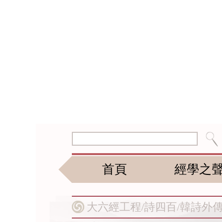
首頁
經學之
大六經工程/
詩四百/
韓詩外