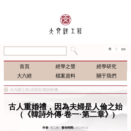
简
繁
EN
首頁
經學之聲
經學研究
大六經
檔案資料
關于我們
大六經工程/
詩四百/
韓詩外傳
古人重婚禮，因為夫婦是人倫之始
（《韓詩外傳·卷一·第二章》)
作者:
孫立堯
發布時間:
2022-03-22