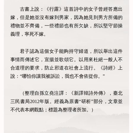
古書上說：《行露》這首詩中的女子曾經答應出
嫁，但是她並沒有嫁到男家，因為她見到男方所備的
禮物並不齊備，一些禮節也有所欠缺，所以堅守節操
義理，寧死不嫁。
君子認為這個女子能夠持守婦道，所以舉出這件
事情而傳述它，宣揚並歌頌它。以用來杜絕一般人不
合道理的要求，防止邪道在社會上流行。《詩經》上
說：“哪怕你讓我被訴訟，我也不會依從你。”
（整理自孫立堯注譯：《新譯韓詩外傳》，臺北
三民書局2012年版。經義為原書“研析”部分，文章並
不代表本網觀點；標題為整理者所加。）