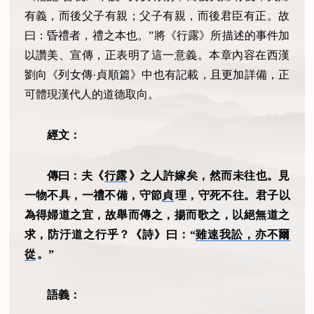
有義，而後父子有親；父子有親，而後君臣有正。故
曰：昏禮者，禮之本也。”將《行露》所描述的事件加
以讚美、宣傳，正表明了這一意義。本章內容在西漢
劉向《列女傳·貞順篇》中也有記載，且更加詳備，正
可體現漢代人的道德取向。
經文：
傳曰：夫《
行露
》之人許嫁矣，然而未往也。見
一物不具，一禮不備，守節
貞
理，守死不往。君子以
為得婦道之宜，故舉而傳之，揚而歌之，以絕無道之
求，防汙道之行乎？《詩》曰：“
雖速我訟，亦不爾
從
。”
語義：