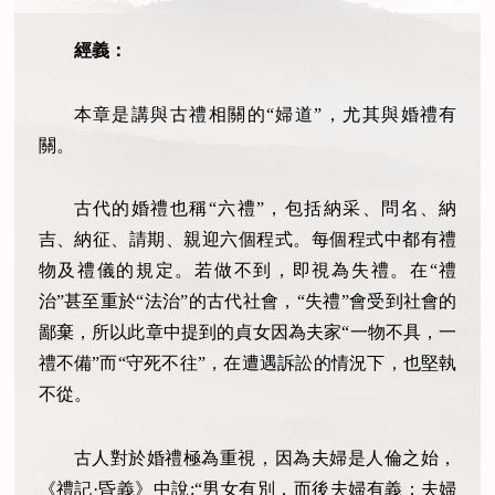
經義：
本章是講與古禮相關的“婦道”，尤其與婚禮有
關。
古代的婚禮也稱“六禮”，包括納采、問名、納
吉、納征、請期、親迎六個程式。每個程式中都有禮
物及禮儀的規定。若做不到，即視為失禮。在“禮
治”甚至重於“法治”的古代社會，“失禮”會受到社會的
鄙棄，所以此章中提到的貞女因為夫家“一物不具，一
禮不備”而“守死不往”，在遭遇訴訟的情況下，也堅執
不從。
古人對於婚禮極為重視，因為夫婦是人倫之始，
《禮記·昏義》中說:“男女有別，而後夫婦有義；夫婦