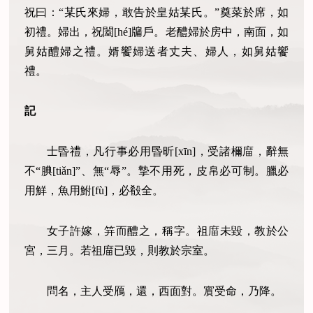
祝曰：“某氏來婦，敢告於皇姑某氏。”奠菜於席，如
初禮。婦出，祝闔[hé]牖戶。老醴婦於房中，南面，如
舅姑醴婦之禮。婿饗婦送者丈夫、婦人，如舅姑饗
禮。
記
士昬禮，凡行事必用昬昕[xīn]，受諸檷庿，辭無
不“腆[tiǎn]”、無“辱”。摯不用死，皮帛必可制。臘必
用鮮，魚用鮒[fù]，必殽全。
女子許嫁，笄而醴之，稱字。祖庿未毀，教於公
宮，三月。若祖庿已毀，則教於宗室。
問名，主人受鴈，還，西面對。賔受命，乃降。