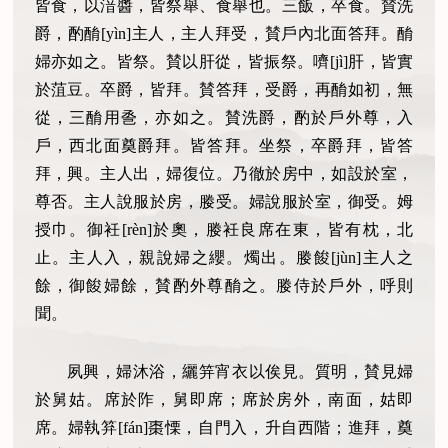
皆食，以湆醬，皆祭舉、食舉也。三飯，卒食。賛洗
爵，酌酳[yìn]主人，主人拜受，賛戶內北面答拜。酳
婦亦如之。皆祭。賛以肝從，皆振祭。嚌[jì]肝，皆實
於菹豆。卒爵，皆拜。賛答拜，受爵，再酳如初，無
從，三酳用巹，亦如之。賛洗爵，酌於戶外尊，入
戶，西北面奠爵拜。皆答拜。坐祭，卒爵拜，皆答
拜，興。主人出，婦復位。乃徹於房中，如設於室，
尊否。主人說服於房，媵受。婦說服於室，御受。姆
授巾。御衽[rèn]於奧，媵衽良席在東，皆有枕，北
止。主人入，親說婦之纓。燭出。媵餕[jùn]主人之
餘，御餕婦餘，賛酌外尊酳之。媵侍於戶外，呼則
聞。
夙興，婦沐浴，纚笄宵衣以俟見。質明，賛見婦
於舅姑。席於阼，舅即席；席於房外，南面，姑即
席。婦執笲[fán]棗慄，自門入，升自西階；進拜，奠