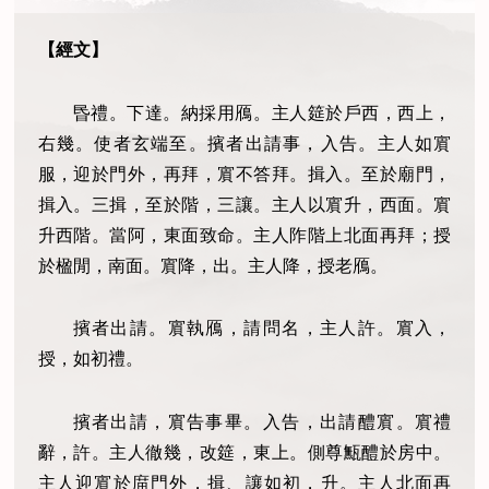
【經文】
昬禮。下達。納採用鴈。主人筵於戶西，西上，
右幾。使者玄端至。擯者出請事，入告。主人如賔
服，迎於門外，再拜，賔不答拜。揖入。至於廟門，
揖入。三揖，至於階，三讓。主人以賔升，西面。賔
升西階。當阿，東面致命。主人阼階上北面再拜；授
於楹閒，南面。賔降，出。主人降，授老鴈。
擯者出請。賔執鴈，請問名，主人許。賔入，
授，如初禮。
擯者出請，賔告事畢。入告，出請醴賔。賔禮
辭，許。主人徹幾，改筵，東上。側尊甒醴於房中。
主人迎賔於庿門外，揖、讓如初，升。主人北面再