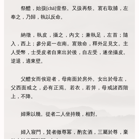
祭醴，始扱[chā]壹祭。又扱再祭。賔右取脯，左
奉之，乃歸，執以反命。
納徵，執皮，攝之，內文；兼執足，左首；隨
入，西上；參分庭一在南。賔致命，釋外足見文。主
人受幣，士受皮者自東出於後，自左受，遂坐攝皮。
逆退，適東壁。
父醴女而俟迎者，母南面於房外。女出於母左，
父西面戒之，必有正焉。若衣，若笄，母戒諸西階
上，不降。
婦乘以幾。從者二人坐持幾，相對。
婦入寢門，賛者徹尊冪，酌玄酒，三屬於尊，棄