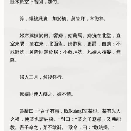
餘水於堂下階閒，加勺。
笲，緇被纁裏，加於橋。舅答拜，宰徹笲。
婦席薦饌於房。饗婦，姑薦焉。婦洗在北堂，直
室東隅；篚在東，北面盥。婦酢舅，更爵，自薦；不
敢辭洗，舅降則闢於房；不敢拜洗。凡婦人相饗，無
降。
婦入三月，然後祭行。
庶婦則使人醮之。婦不饋。
昬辭曰：“吾子有惠，貺[kuàng]室某也。某有先人
之禮，使某也請納採。”對曰：“某之子憃愚，又弗能
教。吾子命之，某不敢辭。”致命，曰：“敢納採。”