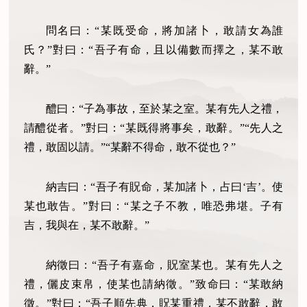
問名曰：“某既受命，將加諸卜，敢請女為誰
氏？”對曰：“吾子有命，且以備數而擇之，某不敢
辭。”
醴曰：“子為事故，至於某之室。某有先人之禮，
請醴從者。”對曰：“某既得將事矣，敢辭。”“先人之
禮，敢固以請。”“某辭不得命，敢不從也？”
納吉曰：“吾子有貺命，某加諸卜，占曰‘吉’。使
某也敢告。”對曰：“某之子不教，唯恐弗堪。子有
吉，我與在，某不敢辭。”
納徵曰：“吾子有嘉命，貺室某也。某有先人之
禮，儷皮束帛，使某也請納徵。”致命曰：“某敢納
徵。”對曰：“吾子順先典，貺某重禮，某不敢辭，敢