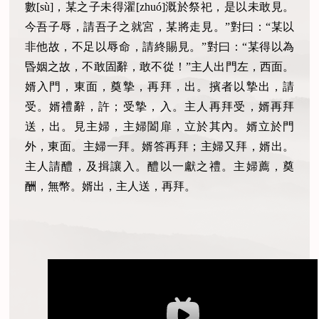
數[sù]，某之子未得濯[zhuó]溉於祭祀，是以未敢見。
今吾子辱，請吾子之就宮，某將走見。”對曰：“某以
非他故，不足以辱命，請終賜見。”對曰：“某得以為
昬姻之故，不敢固辭，敢不從！”主人出門左，西面。
婿入門，東面，奠摯，再拜，出。擯者以摯出，請
受。婿禮辭，許；受摯，入。主人再拜受，婿再拜
送，出。見主婦，主婦闔扉，立於其內。婿立於門
外，東面。主婦一拜。婿答再拜；主婦又拜，婿出。
主人請醴，及揖讓入。醴以一獻之禮。主婦薦，奠
酬，無幣。婿出，主人送，再拜。