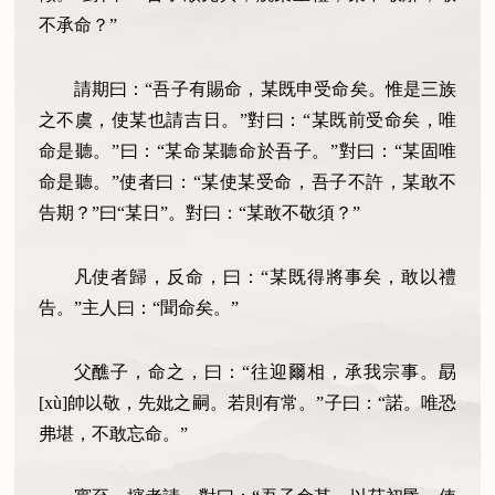
不承命？”
請期曰：“吾子有賜命，某既申受命矣。惟是三族
之不虞，使某也請吉日。”對曰：“某既前受命矣，唯
命是聽。”曰：“某命某聽命於吾子。”對曰：“某固唯
命是聽。”使者曰：“某使某受命，吾子不許，某敢不
告期？”曰“某日”。對曰：“某敢不敬須？”
凡使者歸，反命，曰：“某既得將事矣，敢以禮
告。”主人曰：“聞命矣。”
父醮子，命之，曰：“往迎爾相，承我宗事。勗
[xù]帥以敬，先妣之嗣。若則有常。”子曰：“諾。唯恐
弗堪，不敢忘命。”