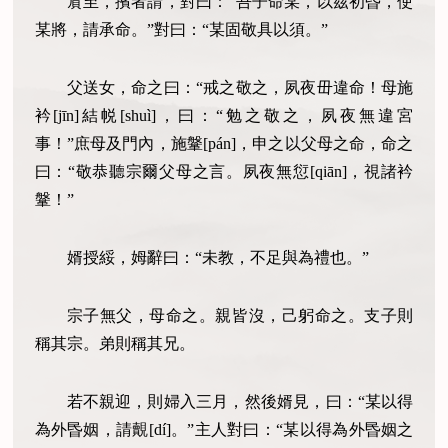
賔至，擯者請，對曰：“吾子命某，以茲初昬，使
某將，請承命。”對曰：“某固敬具以須。”
父送女，命之曰：“戒之敬之，夙夜毌違命！母施
衿[jīn]結帨[shuì]，曰：“勉之敬之，夙夜無違宮
事！”庶母及門內，施鞶[pán]，申之以父母之命，命之
曰：“敬恭聽宗爾父母之言。夙夜無愆[qiān]，視諸衿
鞶！”
婿授綏，姆辭曰：“未教，不足與為禮也。”
宗子無父，母命之。親皆沒，己躬命之。支子則
稱其宗。弟則稱其兄。
若不親迎，則婦入三月，然後婿見，曰：“某以得
為外昬姻，請覿[dí]。”主人對曰：“某以得為外昬姻之