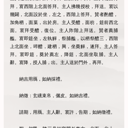
拜，賔西階上北面答拜。主人拂幾授校，拜送。賔以
幾闢，北面設於坐，左之，西階上答拜。賛者酌醴，
加角柶，面葉，出於房。主人受醴，面枋，筵前西北
面。賔拜受醴，復位。主人阼階上拜送。賛者薦脯
醢。賔即筵坐，左執觶，祭脯醢，以柶祭醴三，西階
上北面坐，啐醴，建柶，興，坐奠觶，遂拜。主人答
拜。賔即筵，奠於薦左，降筵，北面坐取脯。主人
辭。賔降，授人脯，出。主人送於門外，再拜。
納吉用鴈，如納採禮。
納徵：玄纁束帛，儷皮。如納吉禮。
請期，用鴈。主人辭。賔許，告期，如納徵禮。