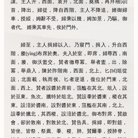
讓。主人升，西面。賔升，北面，奠鴈，再拜稽[qǐ]
首，降出。婦從，降自西階。主人不降送。婿御婦
車，授綏，姆辭不受。婦乘以幾，姆加景，乃驅。御
者代。 婿乘其車先，俟於門外。
婦至，主人揖婦以入。乃寢門，揖入，升自西
階，媵[yìng]布席於奧。夫入於室，即席，婦尊西，南
面，媵、御沃盥交。賛者徹尊冪。舉者盥，出，除
冪，舉鼎入，陳於阼階南，西面，北上。匕[bǐ]俎從
設，北面載，執而俟。匕者逆退，復位於門東，北
面，西上。賛者設醬於席前，菹醢在其北。俎入，設
於豆東。魚次。臘特於俎北。賛設黍於醬東，稷在其
東。設湆於醬南。設對醬於東，菹醢在其南，北上。
設黍於臘北，其西稷。設湆於醬北。御布對席，賛啟
會，卻於敦南，對敦於北。賛告具。揖婦，即對筵，
皆坐。皆祭，祭薦、黍、稷、肺。賛爾黍，授肺脊，