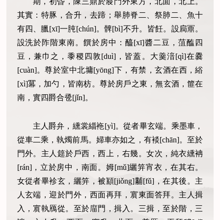
期，初昬，陳三鼎於寢門外東方，北面，北上。
其實：特豚，合升，去蹄；舉肺脊二、祭肺二、魚十
有四、臘[xī]一肫[chún]。髀[bì]不升。皆飪。設扃鼏。
設洗於阼階東南。饌於房中：醯[xī]醬二豆，菹醢四
豆，兼巾之，黍稷四敦[duì]，皆蓋。大羹湆[qì]在爨
[cuàn]。尊於室中北墉[yōng]下，有禁，玄酒在西，綌
[xì]冪，加勺，皆南枋。尊於房戶之東，無玄酒，篚在
南，實四爵合卺[jǐn]。
主人爵弁，纁裳緇袘[yì]。從者畢玄端。乘墨車，
從車二乘，執燭前馬。婦車亦如之，有裧[chān]。至於
門外。主人筵於戶西，西上，右幾。女次，純衣纁袡
[rán]，立於房中，南面。姆[mǔ]纚笄宵衣，在其右。
女從者畢袗玄，纚笄，被顈[jiǒng]黼[fǔ]，在其後。主
人玄端，迎於門外，西面再拜，賔東面答拜。主人揖
入，賔執鴈從。至於庿門，揖入。三揖，至於階，三