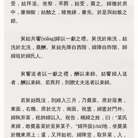
受，姑拜送。坐祭，卒爵，姑受，奠之。婦徹於房
中，媵御餕；姑酳之，雖無娣，媵先。於是與始飯之
錯。
舅姑共饗[xiǎng]婦以一獻之禮。舅洗於南洗，姑
洗於北洗，奠酬。舅姑先降自西階，婦降自阼階。歸
婦俎於婦氏人。
舅饗送者以一獻之禮，酬以束錦。姑饗婦人送
者，酬以束錦。若異邦，則贈丈夫送者以束錦。
若舅姑既沒，則婦入三月，乃奠菜。席於庿奧，
東面，右幾。席於北方，南面。祝盥，婦盥於門外。
婦執笲菜，祝帥婦以入。祝告，稱婦之姓，曰：“某氏
來婦，敢奠嘉菜於皇舅某子。”婦拜扱[chā]地，坐奠菜
於幾東席上；還，又拜如初。婦降堂，取笲菜，入，