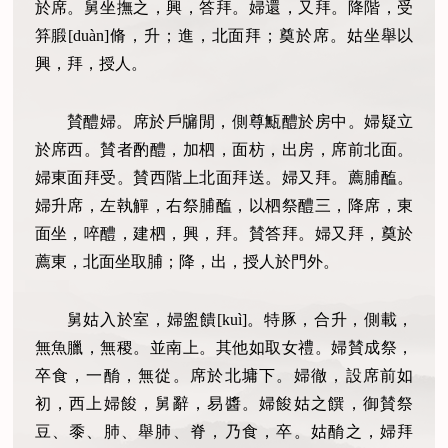
於席。舅坐撫之，興，答拜。婦還，又拜。降階，受
笲腶[duàn]脩，升；進，北面拜；奠於席。姑坐舉以
興，拜，授人。
賛醴婦。席於戶牖閒，側尊甒醴於房中。婦疑立
於席西。賛者酌醴，加柶，面枋，出房，席前北面。
婦東面拜受。賛西階上北面拜送。婦又拜。薦脯醢。
婦升席，左執觶，右祭脯醢，以柶祭醴三，降席，東
面坐，啐醴，建柶，興，拜。賛答拜。婦又拜，奠於
薦東，北面坐取脯；降，出，授人於門外。
舅姑入於室，婦盥饋[kuì]。特豚，合升，側載，
無魚臘，無稷。並南上。其他如取女禮。婦賛成祭，
卒食，一酳，無從。席於北墉下。婦徹，設席前如
初，西上婦餕，舅辭，易醬。婦餕姑之饌，御賛祭
豆、黍、肺、舉肺、脊，乃食，卒。姑酳之，婦拜