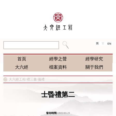
简
繁
EN
首頁
經學之聲
經學研究
大六經
檔案資料
關于我們
大六經工程/
禮三書/
儀禮
士昬禮第二
發布時間:
2022-03-20