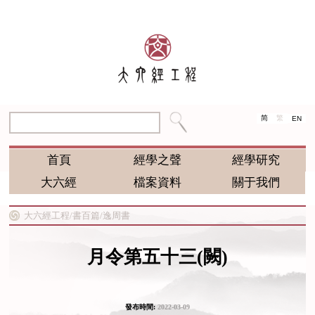
简
繁
EN
首頁
經學之聲
經學研究
大六經
檔案資料
關于我們
大六經工程/
書百篇/
逸周書
月令第五十三(闕)
發布時間:
2022-03-09