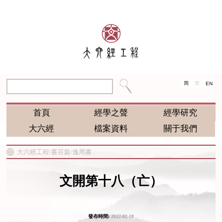
简
繁
EN
首頁
經學之聲
經學研究
大六經
檔案資料
關于我們
大六經工程/
書百篇/
逸周書
文開第十八（亡）
發布時間:
2022-02-18