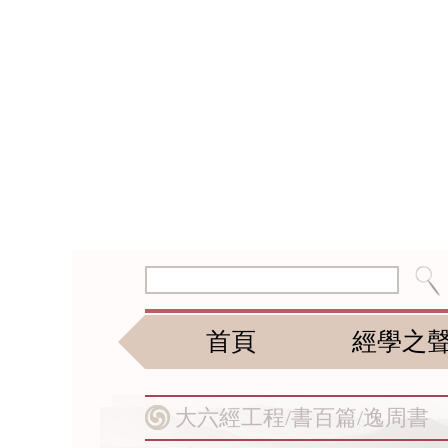
首頁
經學之
大六經工程/
書百篇/
逸周書