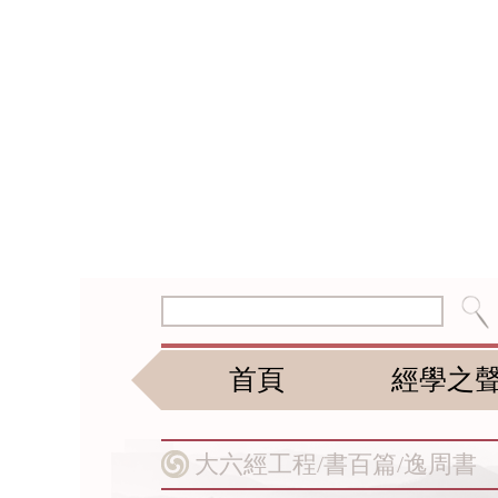
首頁
經學之
大六經工程/
書百篇/
逸周書