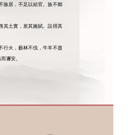
不族居，不足以給官。族不鄉
務其土實，差其施賦。設得其
不行火，藪林不伐，牛羊不盡
格而邇安。