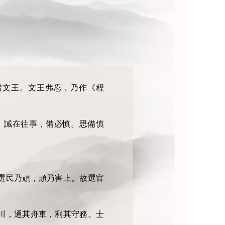
諸文王。文王弗忍，乃作《程
。誡在往事，備必慎。思備慎
選民乃頑，頑乃害上。故選官
川，通其舟車，利其守務。士