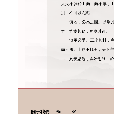
大夫不雜於工商，商不厚，
別，不可以入惠。
慎地，必為之圖。以舉
宜，宜協其務，務應其趣。
慎用必愛。工攻其材，
齒不屠。土勸不極美，美不害
於安思危，與始思終，於
關于我們