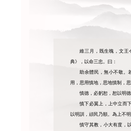
維三月，既生魄，文王
典》，以命三忠。曰：
助余體民，無小不敬。
用，思用慎地，思地慎制，思
慎德，必躬恕，恕以明德
慎下必翼上，上中立而
以明訓，頑民乃順。為上不明
慎守其教，小大有度，