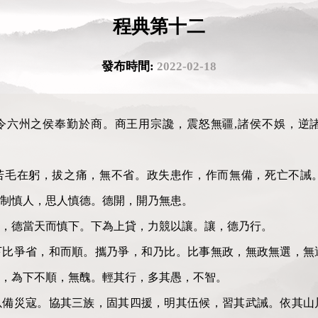
程典第十二
發布時間:
2022-02-18
令六州之侯奉勤於商。商王用宗讒，震怒無疆,諸侯不娛，逆
若毛在躬，拔之痛，無不省。政失患作，作而無備，死亡不誡
制慎人，思人慎德。德開，開乃無患。
，德當天而慎下。下為上貸，力競以讓。讓，德乃行。
下比爭省，和而順。攜乃爭，和乃比。比事無政，無政無選，無
，為下不順，無醜。輕其行，多其愚，不智。
以備災寇。協其三族，固其四援，明其伍候，習其武誡。依其山