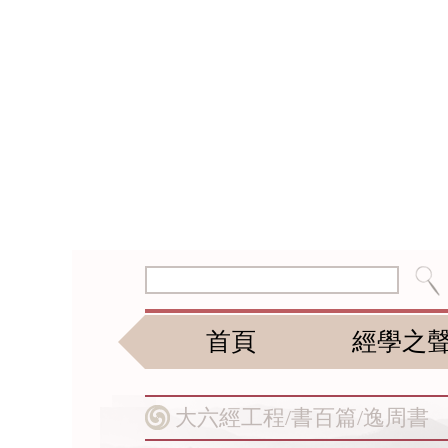
首頁
經學之
大六經工程/
書百篇/
逸周書