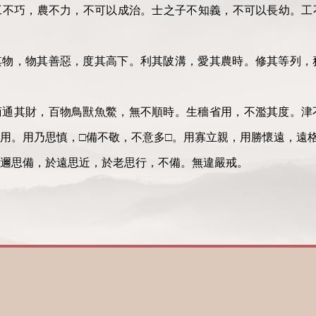
工不巧，農不力，不可以成治。士之子不知義，不可以長幼。工
其物，物其善惡，度其高下。利其陂溝，愛其農時。修其等列，
商通其財，百物鳥獸魚鱉，無不順時。生穡省用，不濫其度。津
用。用乃思慎，□備不敬，不意多□。用寡立親，用勝懷遠，遠
邇思備，於遠思近，於老思行，不備。無違嚴戒。