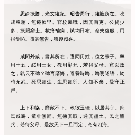
思靜振勝，光文維紀。昭告周行，維旌所在。收
戎釋賄，無遷厥里。官校屬職，因其百吏。公貨少
多，振賜窮士。救瘠補病，賦均田布。命夫復服，用
捐憂恥。孤寡無告，獲厚咸喜。
咸問外戚，書其所在，遷同氏姓，位之宗子。率
用十五，綏用士女，教用顯允，若得父母。寬以政
之，孰云不聽？聽言靡悔，遵養時晦，晦明遂語，於
時允武。死思
生，生思
所。人知不棄，愛守正
復
復
戶。
上下和協，靡敵不下。執彼玉珪，以居其宇。庶
民咸畊，童壯無輔。無拂其取，通其疆土。民之望
兵，若待父母。是故天下一旦而定，奄有四海。