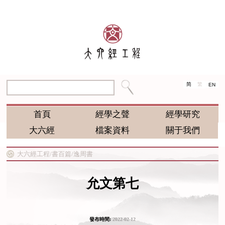
简
繁
EN
首頁
經學之聲
經學研究
大六經
檔案資料
關于我們
大六經工程/
書百篇/
逸周書
允文第七
發布時間:
2022-02-12