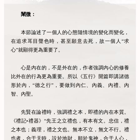
闡微：
本節論述了一個人的心態隨情境的變化而變化，
在追求耳目聲色時，甚至願意去死，故一個人“求
心”就顯得更為重要了。
心是內在的，不是外在的，作者強調內心的修養
比外在的行為更為重要。所以《五行》開篇即講諸德
形於內，“德之行”，要做到內仁、內義、內禮、內
智、內聖。
先賢在論禮時，強調禮之本，即禮的內在本質。
《禮記•禮器》“先王之立禮也，有本有文。忠信，禮
之本也；義理，禮之文也。無本不立，無文不行。禮
也者，合于天時，設於地財，順於鬼神，合于人心，