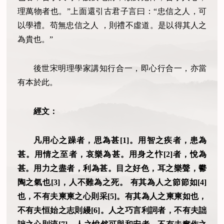
理萬物者也。”上面還引古君子言曰：“忠信之人，可
以學禮。苟無忠信之人 ，則禮不虛道。是以得其人之
為貴也。”
後世宋明理學家講知行合一，即心行合一，亦當
有本於此。
經文：
凡用心之躁者，思為甚[1]。用智之疾者，患為
甚。用情之至者，哀樂為甚。用身之忭[2]者，悅為
甚。用力之盡者，利為甚。目之好色，耳之樂聲，鬰
陶之氣也[3]，人不難為之死。 有其為人之節節如[4]
也，不有夫柬柬之心則采[5]。有其為人之柬柬如也，
不有夫恒始之志則縵[6]。人之巧言利詞者，不有夫詘