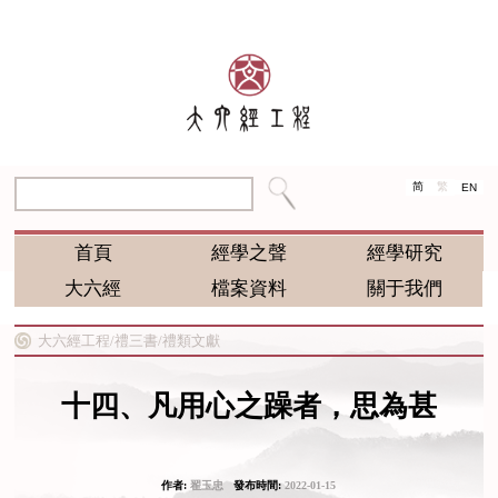
简
繁
EN
首頁
經學之聲
經學研究
大六經
檔案資料
關于我們
大六經工程/
禮三書/
禮類文獻
十四、凡用心之躁者，思為甚
作者:
翟玉忠
發布時間:
2022-01-15