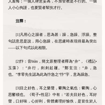
人羞侮；一個人肆意妄為，不加管教是不行的。一個
人小心拘謹，也要賢者幫扶才行。
注釋：
[1]凡用心之躁者，思為甚：躁，急躁、浮躁。整
句話意思是說，用心急躁，在思慮時表現得最為突出
——以下句式以此相類。
[2]忭：音biàn，簡文原整理者釋為“弁”，《禮記•
玉藻》：“弁行，剡剡起屨。”鄭玄注：“弁，急
也。”李零先生認為此為忭急之“忭”字，意為躁急。
[3]目之好色，耳之樂聲，鬰陶之氣也：鬰陶，心
思鬱積也。《荀子•性惡》中有：“若夫目好色，耳好
聲，口好味，心好利，骨體膚理好愉佚，是皆生於人