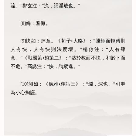
流。”鄭玄注：“流，謂淫放也。”
[8]侮：羞侮。
[9]快如：肆意。《荀子•大略》：“賤師而輕傅則
人有快，人有快則法度壞。”楊倞注：“人有肆
意。”《戰國策•趙策二》：“恭於教而不快，和於下而
不危。”高誘注：“快，謂縱逸。”
[10]淵如：《廣雅•釋詁三》：“淵，深也。”引申
為小心拘謹。