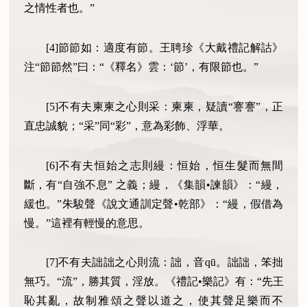
之情性者也。”
[4]節節如：適度有節。王聘珍《大戴禮記解詁》
注“節節然”曰：“《釋名》雲：‘節’，有限節也。”
[5]不有夫柬柬之心則采：柬柬，疑讀“謇謇”，正
直忠誠貌；“采”同“彩”，意為彩飾、浮華。
[6]不有夫恒始之志則縵：恒始，恒生髮而無間
斷，有“自強不息” 之義；縵，《集韻•諫韻》：“縵，
緩也。”朱駿聲《說文通訓定聲•乾部》：“縵，假借為
慢。”這裡有輕慢的意思。
[7]不有夫詘詘之心則流：詘，音qū。詘詘，笨拙
無巧。“流”，勝其質，淫放。《禮記•樂記》有：“先王
恥其亂，故制雅頌之聲以道之，使其聲足樂而不