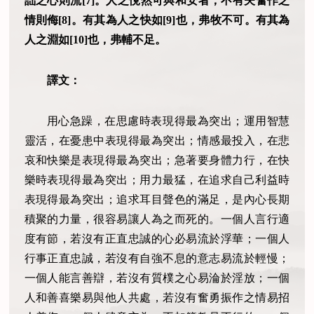
詘之心則流[7]。人之悅然可與和安者，不有夫奮作之
情則侮[8]。有其為人之快如[9]也，弗牧不可。有其為
人之淵如[10]也，弗輔不足。
譯文：
用心急躁，在思慮時表現得最為突出；運用智慧
靈活，在憂患中表現得最為突出；情感最投入，在悲
哀和快樂是表現得最為突出；急著要身體力行，在快
樂時表現得最為突出；用力最猛，在追求自己利益時
表現得最為突出；追求耳目聲色的滿足，是內心長期
積聚的力量，很容易讓人為之而死的。一個人言行適
度有節，若沒有正直忠誠的心必易流於浮華；一個人
行事正直忠誠，若沒有自強不息的意志易流於輕慢；
一個人能言善辯，若沒有質樸之心易淪於淫放；一個
人和善喜樂易與他人共處，若沒有奮勇振作之情易招