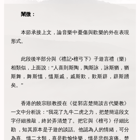
闡微：
本節承接上文，論音樂中憂傷與歡樂的外在表現
形式。
此段後半部分與《禮記•檀弓下》子遊言禮（樂）
相類似，上面說：“人喜則斯陶，陶斯詠，詠斯猶，猶
斯舞，舞斯慍，慍斯戚，戚斯歎，歎斯辟，辟斯踴
矣。”
香港的饒宗頤教授在《從郭店楚簡談古代樂教》
一文中分析說：“我花了九牛二虎之力，把楚簡這段文
字仔細推敲，終於弄清楚了。把它與《檀弓》仔細比
勘 ，知其原本是子遊的談話。他認為人的情緒，可分
為喜、慍二大類，喜是歡愉快樂，慍是悲怨哀痛。楚