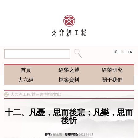
简
繁
EN
首頁
經學之聲
經學研究
大六經
檔案資料
關于我們
大六經工程/
禮三書/
禮類文獻
十二、凡憂，思而後悲；凡樂，思而
後忻
作者:
翟玉忠
發布時間:
2022-01-15