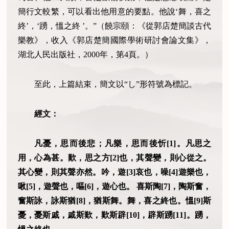
簡行文較繁，可以看出他用意的要點。他說‘舞，喜之
終’，‘踴，慍之終 ’。”（饒宗頤：《從郭店楚簡談古代
樂教》，收入《郭店楚簡國際學術研討會論文集》，
湖北人民出版社，2000年，第4頁。）
至此，上篇結束，簡文以“し”形符號為標記。
經文：
凡憂，思而後悲；凡樂，思而後忻[1]。凡思之
用，心為甚。歎，思之方[2]也，其聲變，則心從之。
其心變，則其聲亦然。吟，遊[3]哀也，噪[4]遊樂也，
啾[5]，遊聲也，嘔[6]，遊心也。 喜斯陶[7]，陶斯奮，
奮斯詠，詠斯猶[8]，猶斯舞。舞，喜之終也。慍[9]斯
憂，憂斯戚，戚斯歎，歎斯辟[10]，辟斯踴[11]。踴，