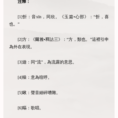
注釋：
[1]忻：音xīn，同欣。《玉篇•心部》：“忻，喜
也。”
[2]方：《爾雅•釋詁三》：“方，類也。”這裡引申
為外在表現。
[3]遊：同“流”，為流露的意思。
[4]噪：意為喧呼。
[5]啾：聲音細碎嘈雜。
[6]嘔：歌唱。