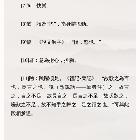
[7]陶：快樂。
[8]猶：讀為“搖”，指身體搖動。
[9]慍：《說文解字》：“慍，怒也。”
[10]辟：意為拊心，捶胸。
[11]踴：跳躍頓足。《禮記•樂記》：“故歌之為言
也，長言之也。說（想說話——筆者注）之，故言
之，言之不足，故長言之，長言之不足，故嗟歎之，
嗟歎之不足，故不知手之舞之，足之蹈之也。”可與此
段相參證。