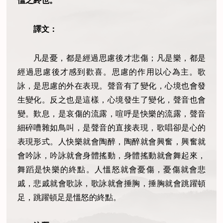
慍之終也。
譯文：
凡是憂，都是經過思慮後才悲傷；凡是樂，都是
經過思慮後才感到歡喜。思慮的作用以心為主。歌
詠，是思慮的外在表現。聲音有了變化，心境也會發
生變化。反之也是這樣，心境發生了變化，聲音也會
變。歎息，是哀傷的流露，喧呼是快樂的流露，聲音
細碎嘈雜如鳥叫，是聲音的直接表現，歌唱卻是心的
表現形式。人快樂就會陶醉，陶醉就會興奮，興奮就
會吟詠，吟詠就會身體搖動，身體搖動就會舞起來，
舞蹈是快樂的終點。人慍怒就會憂傷，憂傷就會悲
戚，悲戚就會歌詠，歌詠就會捶胸，捶胸就會跳躍頓
足，跳躍頓足是慍怒的終點。