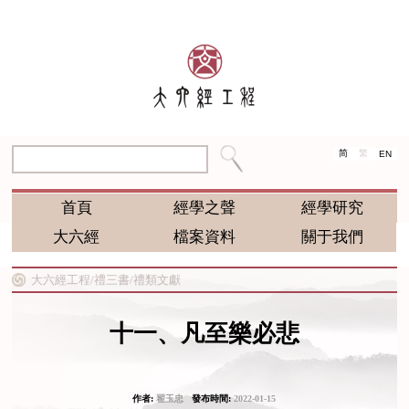
简
繁
EN
首頁
經學之聲
經學研究
大六經
檔案資料
關于我們
大六經工程/
禮三書/
禮類文獻
十一、凡至樂必悲
作者:
翟玉忠
發布時間:
2022-01-15