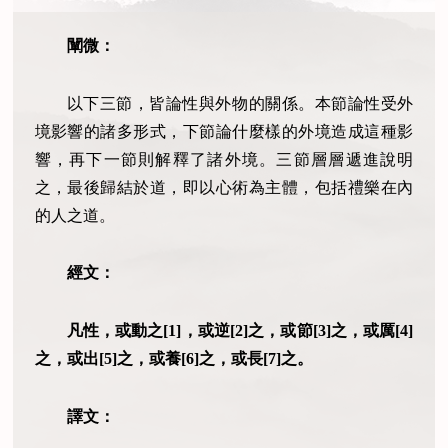
闡微：
以下三節，皆論性與外物的關係。本節論性受外
境影響的諸多形式，下節論什麼樣的外境造成這種影
響，再下一節則解釋了諸外境。三節層層遞進說明
之，最後歸結於道，即以心術為主體，包括禮樂在內
的人之道。
經文：
凡性，或動之[1]，或逆[2]之，或節[3]之，或厲[4]
之，或出[5]之，或養[6]之，或長[7]之。
譯文：