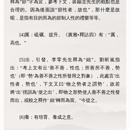
釋為“節”字為宜，參考下文，裘錫圭先生的觀點也是
合理的。因為後面說“節性者，故也”，那什麼是故
呢，是指有目的而為的節制人性的禮樂等等。
[4]厲：砥礪、提升。《廣雅•釋詁四》有：“厲，
高也。”
[5]出，引發。李零先生釋為“絀”。劉昕嵐指
出：“考上文有云‘善不善，性也；所善所不善，勢
也’（即 ‘勢’為善不善之性所發用之對象），此處言‘出
性者，勢也’，下文又曰‘物之勢者之謂勢’，故若
將‘出’徑訓為‘使之出’，即物之形勢使人善不善之性發
而出，或較之釋作‘ 絀’轉而為當。”今從之。
[6]養：有培育、養成之意。