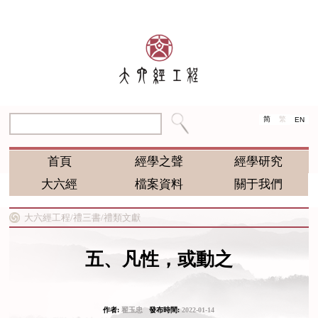
简
繁
EN
首頁
經學之聲
經學研究
大六經
檔案資料
關于我們
大六經工程/
禮三書/
禮類文獻
五、凡性，或動之
作者:
翟玉忠
發布時間:
2022-01-14