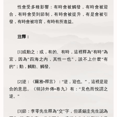
性會受多種影響：有時會被觸發，有時會被迎
合，有時會受到節制，有時會被提升，有是會被引
發，有時會被培育，有時有所進益。
注釋：
[1]或動之：或，有的、有時，這裡釋為“有時”為
宜，因為“四海之內，其性一也”，談不上什麼“有
的”；動，觸動、觸發。
[2]逆：《爾雅•釋言》：“逆，迎也。”，這裡是迎
合的意思。《韓詩外傳•卷九》有：“見色而悅謂之
逆。”
[3]節：李零先生釋為“交”字，但裘錫圭先生認為