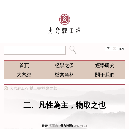
简
繁
EN
首頁
經學之聲
經學研究
大六經
檔案資料
關于我們
大六經工程/
禮三書/
禮類文獻
二、凡性為主，物取之也
作者:
翟玉忠
發布時間:
2022-01-14