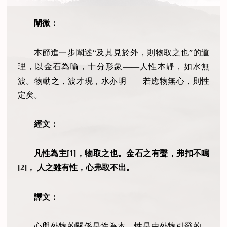
闡微：
本節進一步闡述“及其見於外，則物取之也”的道
理，以金石為喻，十分形象——人性本靜，如水無
波。物動之，波才現，水亦明——若應物無心，則性
定矣。
經文：
凡性為主[1]，物取之也。金石之有聲，弗扣不鳴
[2]， 人之雖有性，心弗取不出。
譯文：
心與外物的關係是性為本，性是由外物引發的。