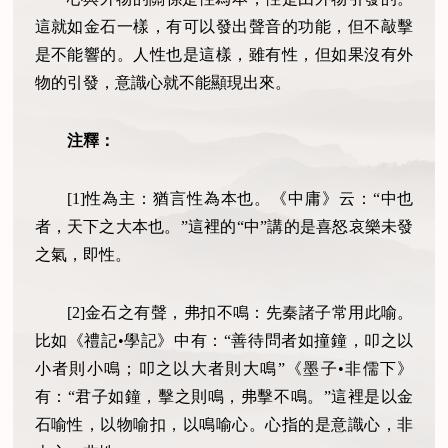
這就如金石一樣，有可以發出聲音的功能，但不敲擊
是不能響的。人性也是這樣，雖有性，但如果沒有外
物的引發，意識心就不能顯現出來。
注釋：
[1]性為主：猶言性為本也。《中庸》云：“中也
者，天下之大本也。”這裡的“中”講的是喜怒哀樂未發
之氣，即性。
[2]金石之有聲，弗扣不鳴：先秦諸子常用此喻。
比如《禮記•學記》中有：“善待問者如撞鐘，叩之以
小者則小鳴；叩之以大者則大鳴”《墨子•非儒下》
有：“君子如鐘，擊之則鳴，弗擊不鳴。”這裡是以金
石喻性，以物喻扣，以鳴喻心。心指的是意識心，非