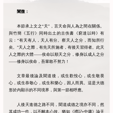
闡微：
本節承上文之“天”，言天命與人為之間在關係。
與竹簡《五行》同時出土的古佚書《窮達以時》有
云：“有天有人，天人有分。察天人之分，而知所行
矣。”天人之際，有先天所施者，有後天習得者。此天
人之際的大體——俟命以順天之分，修身以成人之分
——修身以俟命，吾輩敢不努力！
文章最後論及聞道後，或生歡悅心，或生敬畏
心，或生恭敬心，或生和樂心，因人而異。這是大德
形於內顯示的不同境界，與第一節相呼應。
人後天進德之路不同，聞道成德之境亦不同，然
其成功一也，以不離本心故。猶如《禮記•中庸》論天