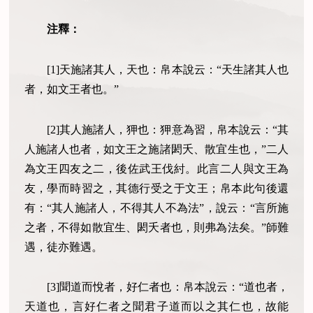
注釋：
[1]天施諸其人，天也：帛本說云：“天生諸其人也
者，如文王者也。”
[2]其人施諸人，狎也：狎意為習，帛本說云：“其
人施諸人也者，如文王之施諸閎夭、散宜生也，”二人
為文王四友之二，後佐武王伐紂。此言二人與文王為
友，學而時習之，其德行受之于文王；帛本此句後還
有：“其人施諸人，不得其人不為法”，說云：“言所施
之者，不得如散宜生、閎夭者也，則弗為法矣。”師難
遇，徒亦難遇。
[3]聞道而悅者，好仁者也：帛本說云：“道也者，
天道也，言好仁者之聞君子道而以之其仁也，故能