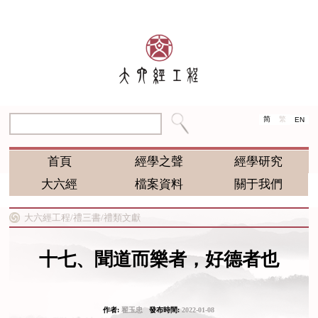
简
繁
EN
首頁
經學之聲
經學研究
大六經
檔案資料
關于我們
大六經工程/
禮三書/
禮類文獻
十七、聞道而樂者，好德者也
作者:
翟玉忠
發布時間:
2022-01-08