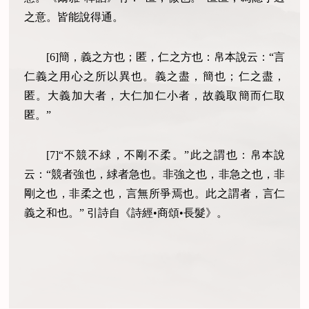
之意。皆能說得通。
[6]簡，義之方也；匿，仁之方也：帛本說云：“言
仁義之用心之所以異也。義之盡，簡也；仁之盡，
匿。大義加大者，大仁加仁小者，故義取簡而仁取
匿。”
[7]“不競不絿，不剛不柔。”此之謂也：帛本說
云：“競者強也，絿者急也。非強之也，非急之也，非
剛之也，非柔之也，言無所爭焉也。此之謂者，言仁
義之和也。” 引詩自《詩經•商頌•長髮》。