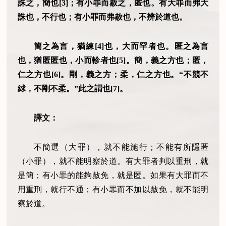
誅之，簡也[3]；有小罪而赦之，匿也。有大罪而弗大
誅也，不行也；有小罪而弗赦也，不辨於道也。
簡之為言，猶練[4]也，大而罕者也。匿之為言
也，猶匿匿也，小而軫者也[5]。簡，義之方也；匿，
仁之方也[6]。剛，義之方；柔，仁之方也。“不競不
絿，不剛不柔。”此之謂也[7]。
譯文：
不簡選（大罪），就不能施行；不能有所隱匿
（小罪），就不能明察於道。有大罪者判以重刑，就
是簡；有小罪的能夠赦免，就是匿。如果有大罪而不
用重刑，就行不通；有小罪而不加以赦免，就不能明
察於道。