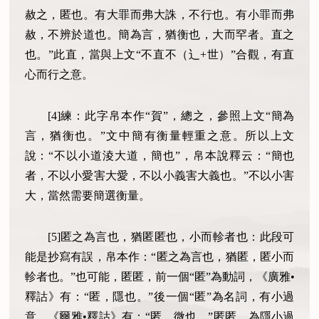
赦之，匿也。有大罪而弗大誅，不行也。有小罪而弗
赦，不辨於道也。簡為言，猶衡也，大而罕者。直之
也。”此直，當與上文“不直不（辶+世）”合觀，有直
心而行之意。
[4]練：此字帛本作“賀”，總之，參照上文“簡為
言，猶衡也。”文中簡有衡量輕重之意。所以上文
說：“不以小道淩大道，簡也”，帛本說釋云：“簡也
者，不以小愛害大愛，不以小義害大義也。”不以小害
大，當然需要簡選衡量。
[5]匿之為言也，猶匿匿也，小而軫者也：此段可
能是抄寫有誤，帛本作：“匿之為言也，猶匿，匿小而
軫者也。”也可能，匿匿，前一個“匿”為動詞，《廣雅•
釋詁》有：“匿，隱也。”後一個“匿”為名詞，有小過
意。《爾雅•釋詁》有：“匿，微也。”匿匿，為隱小過