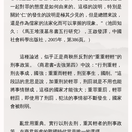
一起對罪的態度是如何由來的。這樣的說明，特別是
關於‘仁’的發生的說明是極其少見的，但是總體來說，
還是作為儒家的法家化而可以掌握的現象。”（池田知
久：《馬王堆漢墓帛書五行研究》，王啟發譯，中國
社會科學出版社，2005年，第386頁。）
這種論述，似乎正是商鞅所反對的“重重輕輕”的
刑事政策。《商君書•去強第四》中說：“行刑重輕，
刑去事成，國強；重重而輕輕，刑至事生，國削。”這
段話的意思是說，加重刑於輕罪，刑罰就是不用也能
將事情辦成，這樣的國家才能強大；重罪重罰，輕罪
輕罰，即使用了刑罰，犯法的事情卻不斷發生，國家
會被削弱。
亂世用重典。實行以刑去刑，重其輕者的刑事政
策，在商君所處的戰國時代當是唯一的選擇。