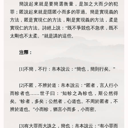
簡說起來就是要簡選衡量，是加之大而少的犯
罪；匿說起來就是隱匿小而多的罪過。簡是實現義的
方法，匿是實現仁的方法，剛是實現義的方法，柔是
實現仁的方法。詩經上說：“既不爭競也不急求，既不
太剛也不太柔。”就是講的這些。
注釋：
[1]不簡，不行：帛本說云：“簡也，簡則行矣。”
[2]不匿，不辨於道：帛本說云：“匿者，言人行小
而軫者也……世子曰：‘知軫之為軫也，斯公然得
矣。’軫者，多矣；公然者，心道也。不周於匿者，不
辨於道也。”小而軫，猶言小而多，小而密。
[3]有大罪而大誅之，簡也：帛本說云：“有小罪而