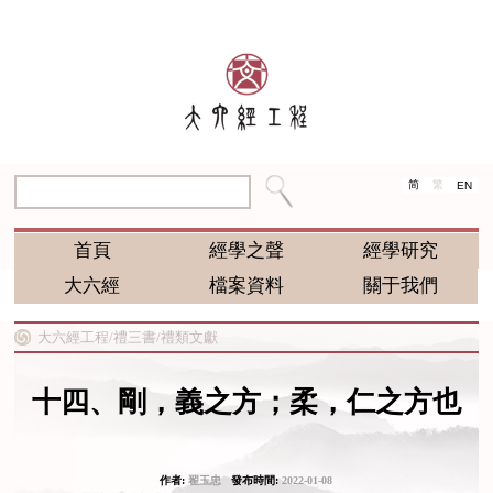
简
繁
EN
首頁
經學之聲
經學研究
大六經
檔案資料
關于我們
大六經工程/
禮三書/
禮類文獻
十四、剛，義之方；柔，仁之方也
作者:
翟玉忠
發布時間:
2022-01-08