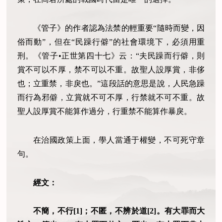
《管子》的作者認為法禁的輕重要“隨時而變，因
俗而動”，但在“民躁行僻”的社會環境下，必須用重
刑。《管子•正世第四十七》云：“夫民躁而行僻，則
賞不可以不厚，禁不可以不重。故聖人設厚賞，非侈
也；立重禁，非戾也。”這段話的意思是說，人民急躁
而行為邪僻，立賞就不可不厚，行禁就不可不重。故
聖人設厚賞不能算作過分，行重禁不能算作暴戾。
在治國政策上面，學人當通于權變，不可死守章
句。
經文：
不簡，不行[1]；不匿，不辨於道[2]。有大罪而大