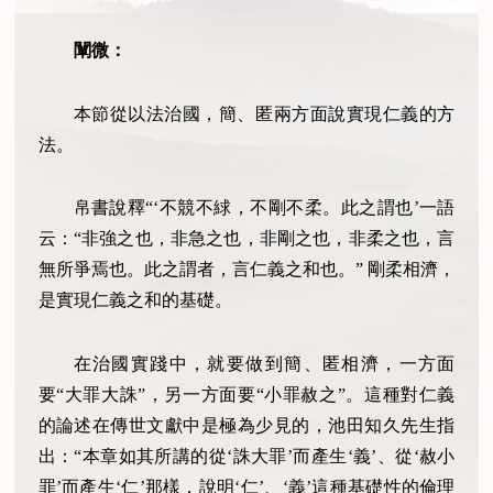
闡微：
本節從以法治國，簡、匿兩方面說實現仁義的方
法。
帛書說釋“‘不競不絿，不剛不柔。此之謂也’一語
云：“非強之也，非急之也，非剛之也，非柔之也，言
無所爭焉也。此之謂者，言仁義之和也。” 剛柔相濟，
是實現仁義之和的基礎。
在治國實踐中，就要做到簡、匿相濟，一方面
要“大罪大誅”，另一方面要“小罪赦之”。這種對仁義
的論述在傳世文獻中是極為少見的，池田知久先生指
出：“本章如其所講的從‘誅大罪’而產生‘義’、從‘赦小
罪’而產生‘仁’那樣，說明‘仁’、‘義’這種基礎性的倫理