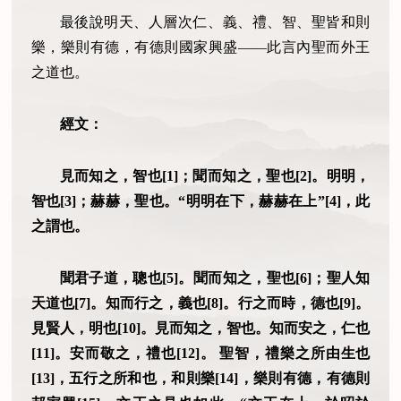
最後說明天、人層次仁、義、禮、智、聖皆和則
樂，樂則有德，有德則國家興盛——此言內聖而外王
之道也。
經文：
見而知之，智也[1]；聞而知之，聖也[2]。明明，
智也[3]；赫赫，聖也。“明明在下，赫赫在上”[4]，此
之謂也。
聞君子道，聰也[5]。聞而知之，聖也[6]；聖人知
天道也[7]。知而行之，義也[8]。行之而時，德也[9]。
見賢人，明也[10]。見而知之，智也。知而安之，仁也
[11]。安而敬之，禮也[12]。 聖智，禮樂之所由生也
[13]，五行之所和也，和則樂[14]，樂則有德，有德則