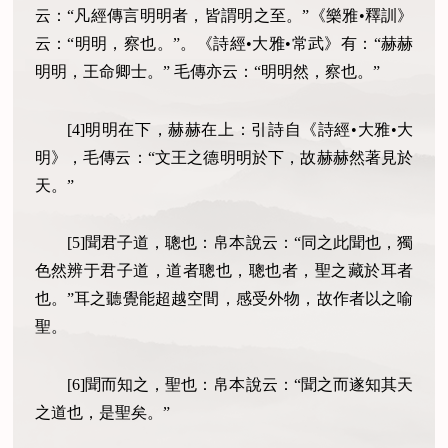
云：“凡經傳言明明者，皆謂明之至。”《樂雅•釋訓》
云：“明明，察也。”。《詩經•大雅•常武》有：“赫赫
明明，王命卿士。” 毛傳亦云：“明明然，察也。”
[4]明明在下，赫赫在上：引詩自《詩經•大雅•大
明》，毛傳云：“文王之德明明於下，故赫赫然著見於
天。”
[5]聞君子道，聰也：帛本說云：“同之此聞也，獨
色然辨于君子道，道者聰也，聰也者，聖之藏於耳者
也。”耳之聽覺能超越空間，感受外物，故作者以之喻
聖。
[6]聞而知之，聖也：帛本說云：“聞之而遂知其天
之道也，是聖矣。”