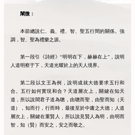
闡微：
本節總說仁、義、禮、智、聖五行間的關係。強
調，智、聖為禮樂之源。
第一段引《詩經》“明明在下，赫赫在上”，說明
人道明察于下，天道光耀於上的天人境界。
第二段以文王為例，說明成就大德要求五行和
合。五行如何實現和合？天道層次上，關鍵在知天
道，所以說聞君子道為聰，由聰而聖，由聖而知（天
道），知而行，行而時，最後至於中庸之大德；人道
層次上，關鍵在重賢人，所以說見賢人為明，由明而
智，知（賢）而安之，安之而敬之。