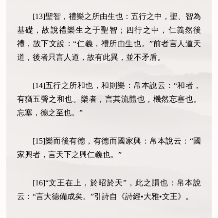
[13]聖智，禮樂之所由生也：五行之中，聖、智為
基礎，故說禮樂生之于聖智；四行之中，仁義然後
禮，故下文說：“仁義，禮所由生也。”前者言人道天
道，後者只言人道，故有此異，並不矛盾。
[14]五行之所和也，和則樂：帛本說云：“和者，
有猶五聲之和也。樂者，言其流體也，機然忘塞也。
忘塞，德之至也。”
[15]樂而後有德，有德而國家興：帛本說云：“國
家興者，言天下之興仁義也。”
[16]“文王在上，於昭於天”，此之謂也：帛本說
云：“言大德備成矣。”引詩自《詩經•大雅•文王》。