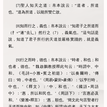
[7]聖人知天之道：帛本說云：“道者，所道
也。”道為所道，以能所雙亡故。
[8]知而行之，義也：帛本說云：“知君子之所道而
（扌+“遂”去辶）然行之（7），義氣也。”這句話是
說，知道了君子所行的天道並嚴格實踐的，就是義
氣。
[9]行之而時，德也：帛本說云：“時者，和也；和
也者，德也。” 魏啟鵬教授釋此句云：“時謂中、中
和。《毛詩•小雅•賓之初筵》：‘以奏爾時。’傳
曰：‘時，中者也。’《周易•蒙卦•彖傳》：‘以亨行時，
中也。’《釋文》：‘中，和也。’《國語•周語
中》：‘惠，所以和民也。’《周語下》：‘言惠必及
和。’《樂雅•釋言》：‘惠，順也。’簡文此句言聖者行
天道而致中和，如《中庸》所謂‘中也者，天下之大本