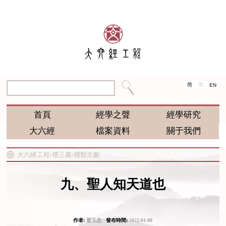
简
繁
EN
首頁
經學之聲
經學研究
大六經
檔案資料
關于我們
大六經工程/
禮三書/
禮類文獻
九、聖人知天道也
作者:
翟玉忠
發布時間:
2022-01-08