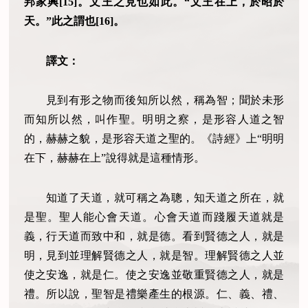
邦家興[15]。文王之見也如此。“文王在上，於昭於
天。”此之謂也[16]。
譯文：
見到有形之物而後知所以然，稱為智；聞於未形
而知所以然，叫作聖。明明之察，是形容人道之智
的，赫赫之貌，是形容天道之聖的。《詩經》上“明明
在下，赫赫在上”說得就是這種情形。
知道了天道，就可稱之為聰，知天道之所在，就
是聖。聖人能心會天道。心會天道而踐履天道就是
義，行天道而致中和，就是德。看到賢德之人，就是
明，見到並理解賢德之人，就是智。理解賢德之人並
使之安逸，就是仁。使之安逸並敬重賢德之人，就是
禮。所以說，聖智是禮樂產生的根源。仁、義、禮、