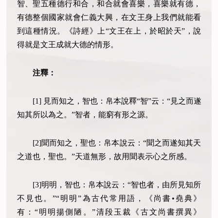
智、聖五種德行和合，和合就會喜樂，喜樂就有德，
有德整個國家就會仁義大興，在文王身上我們就能看
到這種情況。《詩經》上“文王在上，於昭於天”，說
得就是文王成就大德的情形。
注釋：
[1] 見而知之，智也：帛本說釋“智”云：“見之而遂
知其所以為之。”智者，能窮有形之源。
[2]聞而知之，聖也：帛本說云：“聞之而遂知其天
之道也，聖也。”天道無形，故用聞表示心之所感。
[3]明明，智也：帛本說云：“智也者，由所見知所
不見也。”“明明”為古代常用語，《尚書•堯典》
有：“明明揚側陋。”清段玉裁《古文尚書撰異》