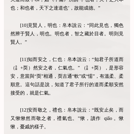
也；和也者，天下之達道也’，故能成德。”
[10]見賢人，明也：帛本說云：“同此見也，獨色
然辨于賢人，明也。明也者，智之藏於目者。明則見
賢人。”
[11]知而安之，仁也：帛本說云：“知君子所道而
（訁+耎）然安之者，仁氣也。” （訁+耎），是形容
安，意當與“耎”相通，耎古通“軟”或“懦”，有溫柔、柔
順意。這句話是說，知道了君子所行的道而柔順安然
接受的，就是仁氣。
[12]安而敬之，禮也：帛本說云：“既安止矣，而
又愀愀然而敬之者，禮氣也。”愀，讀作 qiǎo 。愀
愀，憂戚的樣子。