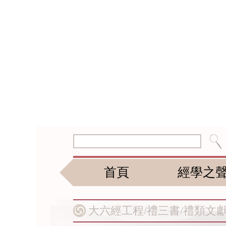
首頁
經學之
大六經工程/
禮三書/
禮類文