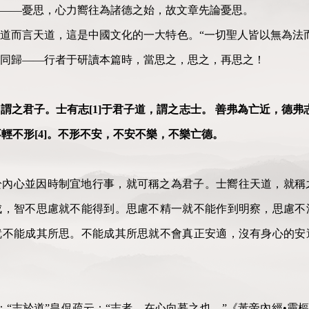
——憂思，心力嚮往為諸德之始，故文章先論憂思。
道而言天道，這是中國文化的一大特色。“一切聖人皆以無為法
同歸——行者于研讀本篇時，當思之，思之，再思之！
之君子。士有志[1]于君子道，謂之志士。 善弗為亡近，德弗志
不輕不形[4]。不形不安，不安不樂，不樂亡德。
於內心並因時制宜地行事，就可稱之為君子。士嚮往天道，就稱
成，智不思慮就不能得到。思慮不精一就不能作到明察，思慮不
就不能成其所思。不能成其所思就不會真正安適，沒有身心的安
有：“志於道”皇侃疏云：“志者，在心向慕之也。”《黃帝內經•靈