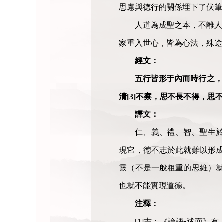
思慮與德行的關係埋下了伏筆
人道為成聖之本，不離人
家重入世心，皆為心法，殊途
經文：
五行皆形于內而時行之，謂
清[3]不察，思不長不得，思
譯文：
仁、義、禮、智、聖生
現它，德不志於此就難以形
靈（不是一般粗重的思維）
也就不能實現道德。
注釋：
[1]志：《論語•述而》