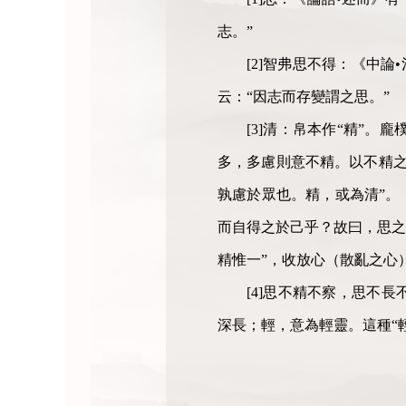
志。”
[2]智弗思不得：《中
云：“因志而存變謂之思。”
[3]清：帛本作“精”。
多，多慮則意不精。以不精之
孰慮於眾也。精，或為清”。
而自得之於己乎？故曰，思之
精惟一”，收放心（散亂之心
[4]思不精不察，思不
深長；輕，意為輕靈。這種“