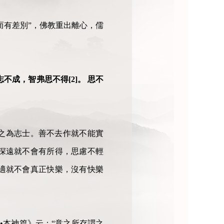
而有差別”，佛教重出離心，儒
不成，智弗思不得[2]。 思不
之為志士。善不去作就不能實
深遠就不會有所得，思慮不輕
適就不會真正快樂，沒有快樂
樞•本神篇》云：“意之所存謂之