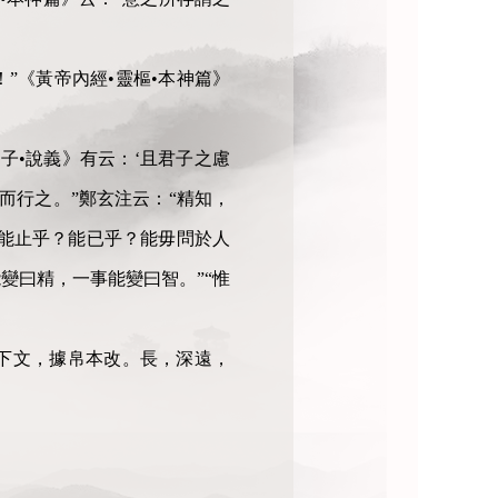
”《黃帝內經•靈樞•本神篇》
叢子•說義》有云：‘且君子之慮
而行之。”鄭玄注云：“精知，
？能止乎？能已乎？能毋問於人
變曰精，一事能變曰智。”“惟
照下文，據帛本改。長，深遠，