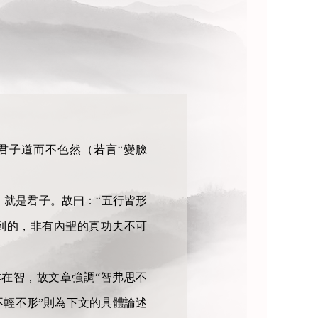
君子道而不色然（若言“變臉
就是君子。故曰：“五行皆形
到的，非有內聖的真功夫不可
在智，故文章強調“智弗思不
不輕不形”則為下文的具體論述