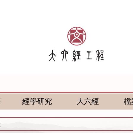
聲
經學研究
大六經
檔
獻