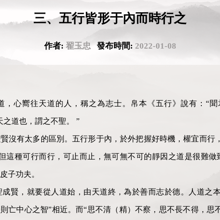
三、五行皆形于內而時行之
作者:
翟玉忠
發布時間:
2022-01-08
道，心嚮往天道的人，稱之為志士。帛本《五行》說有：“聞
之道也，謂之不聖。 ”
賢沒有太多的區別。五行形于內，於外把握好時機，權宜而行，
”但這種可行而行，可止而止，無可無不可的靜因之道是很難做
皮子功夫。
聖成賢，就要從人道始，由天道終，為於善而志於德。人道之本
憂則亡中心之智”相近。而“思不清（精）不察，思不長不得，思