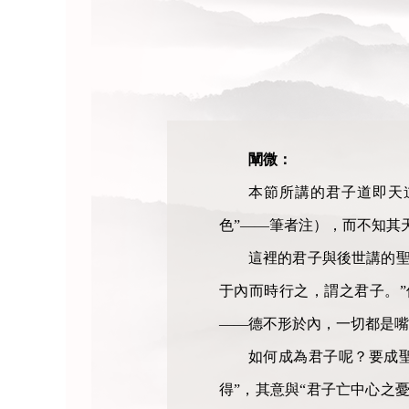
闡微：
本節所講的君子道即天
色”——筆者注），而不知其天
這裡的君子與後世講的聖
于內而時行之，謂之君子。
——德不形於內，一切都是嘴
如何成為君子呢？要成
得”，其意與“君子亡中心之