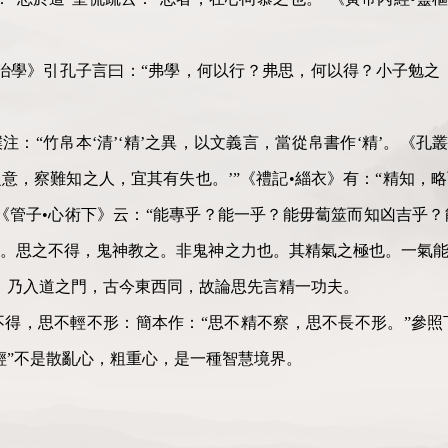
論•治學》引孔子言曰：“弗學，何以行？弗思，何以得？小子勉之！
龐樸注：“竹帛本‘清’‘精’之異，以文義言，當從帛書作‘精’。《孔
意，察難知之人，宜其有失也。’”《禮記•緇衣》有：“精知，略
《管子•心術下》云：“能專乎？能一乎？能毋蔔筮而知凶吉乎
。思之不得，鬼神教之。非鬼神之力也。其精氣之極也。一氣能
）乃入道之門，古今東西同，故論思先言精一功夫。
長不得，思不輕不形：簡本作：“思不精不察，思不長不形。”參
輕”不是散亂心，粗重心，是一種智慧境界。